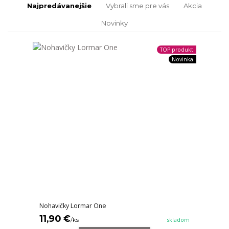
Najpredávanejšie
Vybrali sme pre vás
Akcia
Novinky
TOP produkt
Novinka
Nohavičky Lormar One
11,90 €
/
ks
skladom