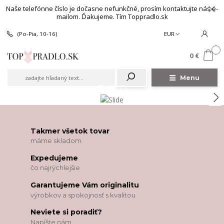
Naše telefónne číslo je dočasne nefunkčné, prosím kontaktujte nás e-
mailom. Ďakujeme. Tím Toppradlo.sk
(Po-Pia, 10-16)
EUR
0
0 €
Menu
Takmer všetok tovar
máme skladom
Expedujeme
čo najrýchlejšie
Garantujeme Vám originalitu
výrobkov a spokojnosť s kvalitou
Neviete si poradiť?
Napíšte nám