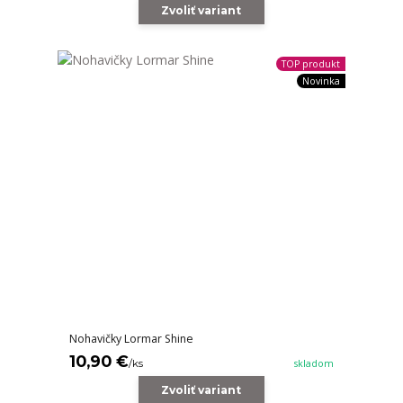
Zvoliť variant
TOP produkt
Novinka
Nohavičky Lormar Shine
10,90 €
/
ks
skladom
Zvoliť variant