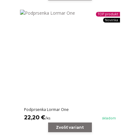
TOP produkt
Novinka
Podprsenka Lormar One
22,20 €
/
ks
skladom
Zvoliť variant