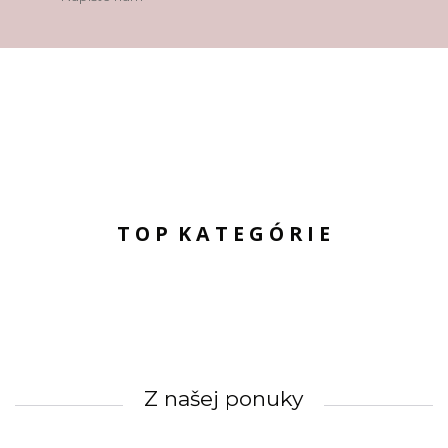
T O P K A T E G Ó R I E
Z našej ponuky