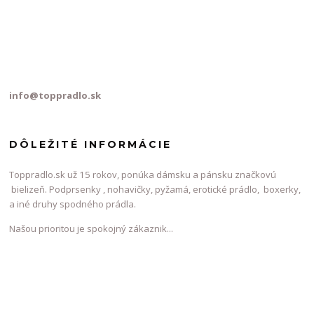
info@toppradlo.sk
DÔLEŽITÉ INFORMÁCIE
Toppradlo.sk už 15 rokov, ponúka dámsku a pánsku značkovú
bielizeň. Podprsenky , nohavičky, pyžamá, erotické prádlo, boxerky,
a iné druhy spodného prádla.
Našou prioritou je spokojný zákaznik...