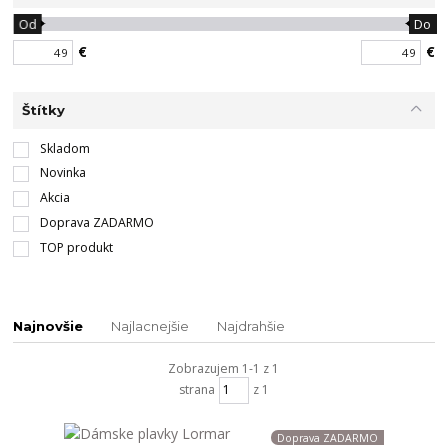
Od
Do
€
€
Štítky
Skladom
Novinka
Akcia
Doprava ZADARMO
TOP produkt
Najnovšie
Najlacnejšie
Najdrahšie
Zobrazujem 1-1 z 1
strana
z 1
Doprava ZADARMO