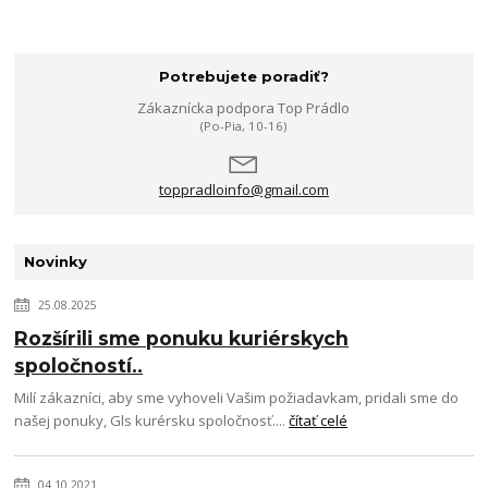
Potrebujete poradiť?
Zákaznícka podpora Top Prádlo
(Po-Pia, 10-16)
toppradloinfo@gmail.com
Novinky
25.08.2025
Rozšírili sme ponuku kuriérskych
spoločností..
Milí zákazníci, aby sme vyhoveli Vašim požiadavkam, pridali sme do
našej ponuky, Gls kurérsku spoločnosť....
čítať celé
04.10.2021