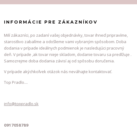
INFORMÁCIE PRE ZÁKAZNÍKOV
Milí zákazníci, po zadaní vašej objednávky, tovar ihneď pripravíme,
starostlivo zabalíme a odošleme vami vybraným spôsobom. Doba
dodania v prípade ideálnych podmienok je nasledujúci pracovný
deň. V prípade ,ak tovar nieje skladom, dodanie tovaru sa predlžuje .
Samozrejme doba dodania závisí aj od spôsobu doručenia.
V prípade akýchkoľvek otázok nás neváhajte kontaktovať.
Top Pradlo....
info@toppradlo.sk
0917058789