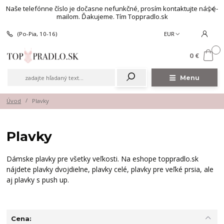
Naše telefónne číslo je dočasne nefunkčné, prosím kontaktujte nás e-
mailom. Ďakujeme. Tím Toppradlo.sk
(Po-Pia, 10-16)
EUR
0
0 €
Menu
Úvod
Plavky
Plavky
Dámske plavky pre všetky veľkosti. Na eshope toppradlo.sk
nájdete plavky dvojdielne, plavky celé, plavky pre veľké prsia, ale
aj plavky s push up.
Cena: