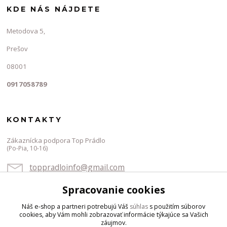
KDE NÁS NÁJDETE
Metodova 5,
Prešov
08001
0917058789
KONTAKTY
Zákaznícka podpora Top Prádlo
(Po-Pia, 10-16)
toppradloinfo@gmail.com
Spracovanie cookies
Náš e-shop a partneri potrebujú Váš
súhlas
s použitím súborov
cookies, aby Vám mohli zobrazovať informácie týkajúce sa Vašich
záujmov.