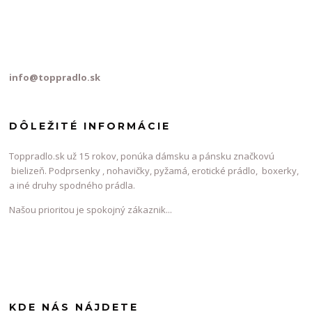
info@toppradlo.sk
DÔLEŽITÉ INFORMÁCIE
Toppradlo.sk už 15 rokov, ponúka dámsku a pánsku značkovú
bielizeň. Podprsenky , nohavičky, pyžamá, erotické prádlo, boxerky,
a iné druhy spodného prádla.
Našou prioritou je spokojný zákaznik...
KDE NÁS NÁJDETE