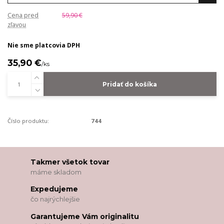
Cena pred
59,90 €
zľavou
Nie sme platcovia DPH
35,90 €
/
ks
Pridať do košíka
Číslo produktu:
744
Takmer všetok tovar
máme skladom
Expedujeme
čo najrýchlejšie
Garantujeme Vám originalitu