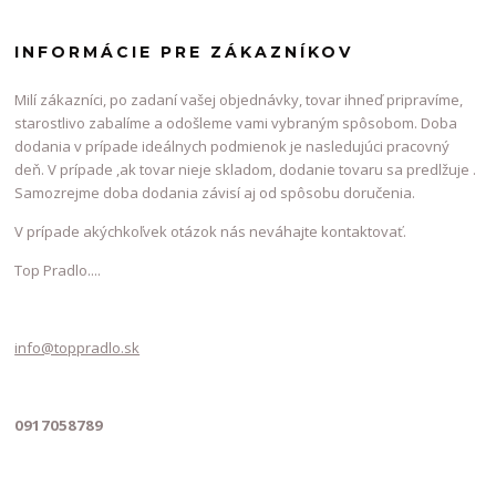
INFORMÁCIE PRE ZÁKAZNÍKOV
Milí zákazníci, po zadaní vašej objednávky, tovar ihneď pripravíme,
starostlivo zabalíme a odošleme vami vybraným spôsobom. Doba
dodania v prípade ideálnych podmienok je nasledujúci pracovný
deň. V prípade ,ak tovar nieje skladom, dodanie tovaru sa predlžuje .
Samozrejme doba dodania závisí aj od spôsobu doručenia.
V prípade akýchkoľvek otázok nás neváhajte kontaktovať.
Top Pradlo....
info@toppradlo.sk
0917058789