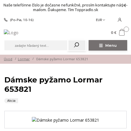
Naše telefónne číslo je dočasne nefunkčné, prosím kontaktujte nás e-
mailom. Ďakujeme. Tím Toppradlo.sk
(Po-Pia, 10-16)
EUR
0
0 €
Menu
Úvod
Lormar
Dámske pyžamo Lormar 653821
Dámske pyžamo Lormar
653821
Akcia