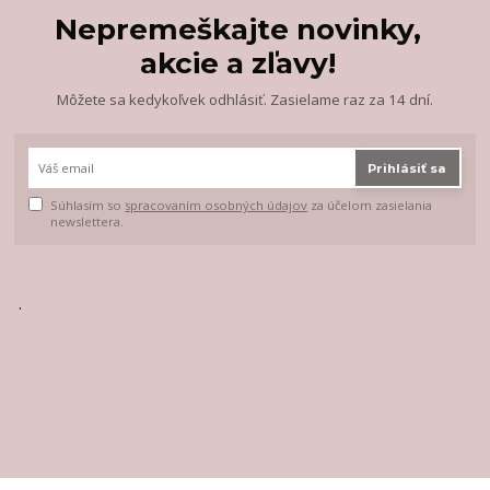
Nepremeškajte novinky,
akcie a zľavy!
Môžete sa kedykoľvek odhlásiť. Zasielame raz za 14 dní.
Prihlásiť sa
Súhlasím so
spracovaním osobných údajov
za účelom zasielania
newslettera.
.