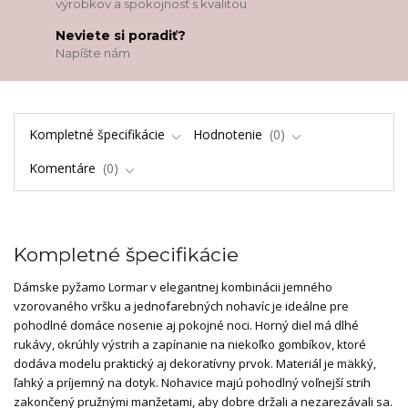
výrobkov a spokojnosť s kvalitou
Neviete si poradiť?
Napíšte nám
Kompletné špecifikácie
Hodnotenie
0
Komentáre
0
Kompletné špecifikácie
Dámske pyžamo Lormar v elegantnej kombinácii jemného
vzorovaného vršku a jednofarebných nohavíc je ideálne pre
pohodlné domáce nosenie aj pokojné noci. Horný diel má dlhé
rukávy, okrúhly výstrih a zapínanie na niekoľko gombíkov, ktoré
dodáva modelu praktický aj dekoratívny prvok. Materiál je mäkký,
ľahký a príjemný na dotyk. Nohavice majú pohodlný voľnejší strih
zakončený pružnými manžetami, aby dobre držali a nezarezávali sa.