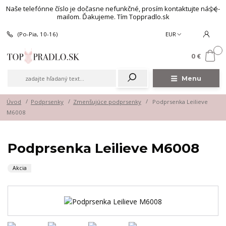
Naše telefónne číslo je dočasne nefunkčné, prosím kontaktujte nás e-
mailom. Ďakujeme. Tím Toppradlo.sk
(Po-Pia, 10-16)
EUR
0
0 €
Menu
Úvod
Podprsenky
Zmenšujúce podprsenky
Podprsenka Leilieve
M6008
Podprsenka Leilieve M6008
Akcia