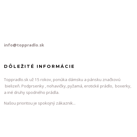
info@toppradlo.sk
DÔLEŽITÉ INFORMÁCIE
Toppradlo.sk už 15 rokov, ponúka dámsku a pánsku značkovú
bielizeň. Podprsenky , nohavičky, pyžamá, erotické prádlo, boxerky,
a iné druhy spodného prádla.
Našou prioritou je spokojný zákaznik...