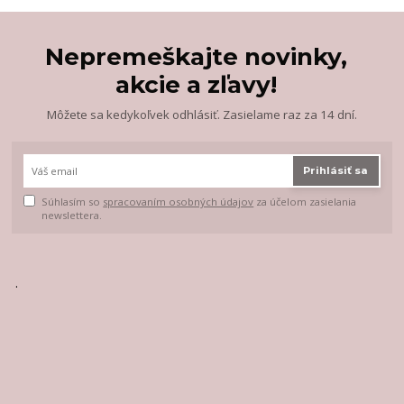
Nepremeškajte novinky,
akcie a zľavy!
Môžete sa kedykoľvek odhlásiť. Zasielame raz za 14 dní.
Prihlásiť sa
Súhlasím so
spracovaním osobných údajov
za účelom zasielania
newslettera.
.