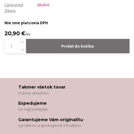
Cena pred
38,90 €
zľavou
Nie sme platcovia DPH
20,90 €
/
ks
Pridať do košíka
Takmer všetok tovar
máme skladom
Expedujeme
čo najrýchlejšie
Garantujeme Vám originalitu
výrobkov a spokojnosť s kvalitou