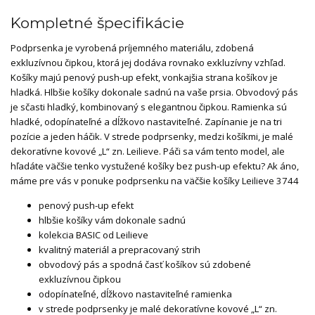
Kompletné špecifikácie
Podprsenka je vyrobená príjemného materiálu, zdobená
exkluzívnou čipkou, ktorá jej dodáva rovnako exkluzívny vzhľad.
Košíky majú penový push-up efekt, vonkajšia strana košíkov je
hladká. Hlbšie košíky dokonale sadnú na vaše prsia. Obvodový pás
je sčasti hladký, kombinovaný s elegantnou čipkou. Ramienka sú
hladké, odopínateľné a dĺžkovo nastaviteľné. Zapínanie je na tri
pozície a jeden háčik. V strede podprsenky, medzi košíkmi, je malé
dekoratívne kovové „L“ zn. Leilieve. Páči sa vám tento model, ale
hľadáte väčšie tenko vystužené košíky bez push-up efektu? Ak áno,
máme pre vás v ponuke podprsenku na väčšie košíky Leilieve 3744
penový push-up efekt
hlbšie košíky vám dokonale sadnú
kolekcia BASIC od Leilieve
kvalitný materiál a prepracovaný strih
obvodový pás a spodná časť košíkov sú zdobené
exkluzívnou čipkou
odopínateľné, dĺžkovo nastaviteľné ramienka
v strede podprsenky je malé dekoratívne kovové „L“ zn.