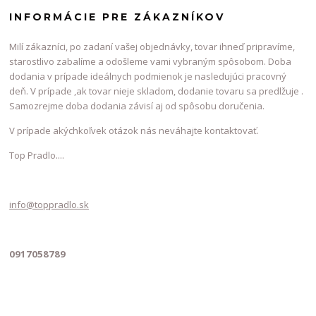
INFORMÁCIE PRE ZÁKAZNÍKOV
Milí zákazníci, po zadaní vašej objednávky, tovar ihneď pripravíme,
starostlivo zabalíme a odošleme vami vybraným spôsobom. Doba
dodania v prípade ideálnych podmienok je nasledujúci pracovný
deň. V prípade ,ak tovar nieje skladom, dodanie tovaru sa predlžuje .
Samozrejme doba dodania závisí aj od spôsobu doručenia.
V prípade akýchkoľvek otázok nás neváhajte kontaktovať.
Top Pradlo....
info@toppradlo.sk
0917058789