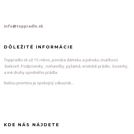
info@toppradlo.sk
DÔLEŽITÉ INFORMÁCIE
Toppradlo.sk už 15 rokov, ponúka dámsku a pánsku značkovú
bielizeň. Podprsenky , nohavičky, pyžamá, erotické prádlo, boxerky,
a iné druhy spodného prádla.
Našou prioritou je spokojný zákaznik...
KDE NÁS NÁJDETE