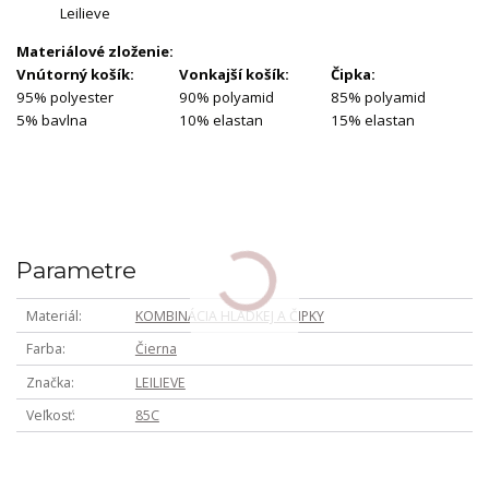
Leilieve
Materiálové zloženie:
Vnútorný košík:
Vonkajší košík:
Čipka:
95% polyester
90% polyamid
85% polyamid
5% bavlna
10% elastan
15% elastan
Parametre
Materiál
KOMBINÁCIA HLADKEJ A ČIPKY
Farba
Čierna
Značka
LEILIEVE
Veľkosť
85C