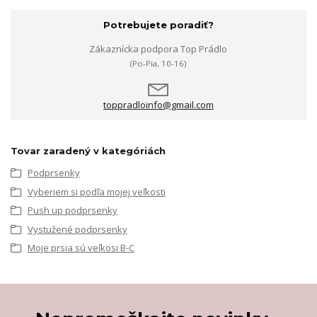
Potrebujete poradiť?
Zákaznícka podpora Top Prádlo
(Po-Pia, 10-16)
toppradloinfo@gmail.com
Tovar zaradený v kategóriách
Podprsenky
Vyberiem si podľa mojej veľkosti
Push up podprsenky
Vystužené podprsenky
Moje prsia sú veľkosi B-C