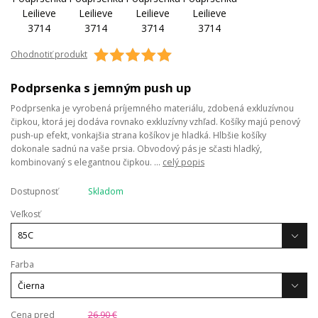
Ohodnotiť produkt
Podprsenka s jemným push up
Podprsenka je vyrobená príjemného materiálu, zdobená exkluzívnou
čipkou, ktorá jej dodáva rovnako exkluzívny vzhľad. Košíky majú penový
push-up efekt, vonkajšia strana košíkov je hladká. Hlbšie košíky
dokonale sadnú na vaše prsia. Obvodový pás je sčasti hladký,
kombinovaný s elegantnou čipkou. ...
celý popis
Dostupnosť
Skladom
Veľkosť
Farba
Cena pred
26,90 €