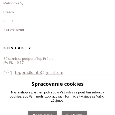
Metodova 5,
Prešov
08001
0917058789
KONTAKTY
Zákaznícka podpora Top Prádlo
(Po-Pia, 10-16)
toppradloinfo@gmail.com
Spracovanie cookies
Náš e-shop a partneri potrebujú Váš
súhlas
s použitím súborov
cookies, aby Vám mohli zobrazovať informácie týkajúce sa Vašich
záujmov.
Vytvorené na
Eshop-rychlo.sk