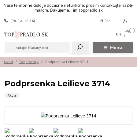
Naše telefónne číslo je dočasne nefunkčné, prosím kontaktujte nás e-
mailom. Ďakujeme. Tím Toppradlo.sk
(Po-Pia, 10-16)
EUR
0
0 €
Menu
Úvod
Podprsenky
Podprsenka Leilieve 3714
Podprsenka Leilieve 3714
Akcia