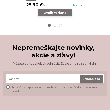
26,90 €
25,90 €
25,90 €
/
ks
Skladom
/
k
Zvoliť variant
Z
Nepremeškajte novinky,
akcie a zľavy!
Môžete sa kedykoľvek odhlásiť. Zasielame raz za 14 dní.
Prihlásiť sa
Súhlasím so
spracovaním osobných údajov
za účelom zasielania
newslettera.
.