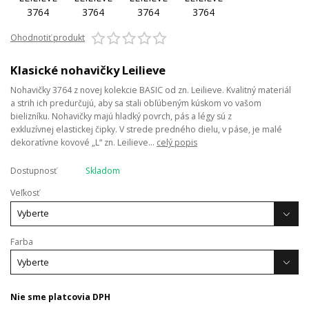
Ohodnotiť produkt
Klasické nohavičky Leilieve
Nohavičky 3764 z novej kolekcie BASIC od zn. Leilieve. Kvalitný materiál
a strih ich predurčujú, aby sa stali obľúbeným kúskom vo vašom
bielizníku. Nohavičky majú hladký povrch, pás a légy sú z
exkluzívnej elastickej čipky. V strede predného dielu, v páse, je malé
dekoratívne kovové „L“ zn. Leilieve...
celý popis
Dostupnosť
Skladom
Veľkosť
Farba
Nie sme platcovia DPH