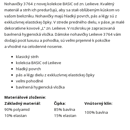
Nohavičky 3764 z novej kolekcie BASIC od zn. Leilieve. Kvalitný
materiál a strih ich predurčujú, aby sa stali obľúbeným kúskom vo
vašom bielizníku. Nohavičky majú hladký povrch, pás a légy sú z
exkluzívnej elastickej čipky. V strede predného dielu, v páse, je malé
dekoratívne kovové „L“ zn. Leilieve. V rozkroku je zapracovaná
bavlnená hygienická vložka. Dámske nohavičky Leilieve 3764 vám
dodajú pocit luxusu a pohodlia, sú veľmi prijemné k pokožke
a vhodné na celodenné nosenie.
klasický strih
kolekcia BASIC od Leilieve
hladký povrch
pás a légy dielu z exkluzívnej elastickej čipky
veľmi pohodlné
bavlnená hygienická vložka
Materiálové zloženie:
Základný materiál:
Čipka:
Vnútorný klín:
90% polyamid
85% bavlna
100% bavlna
10% elastan
15% elastan