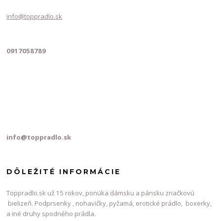
info@toppradlo.sk
0917058789
info@toppradlo.sk
DÔLEŽITÉ INFORMÁCIE
Toppradlo.sk už 15 rokov, ponúka dámsku a pánsku značkovú
bielizeň. Podprsenky , nohavičky, pyžamá, erotické prádlo, boxerky,
a iné druhy spodného prádla.