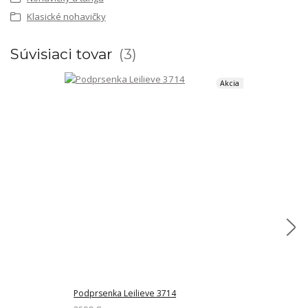
Klasické nohavičky
Súvisiaci tovar
3
Akcia
Podprsenka Leilieve 3714
Podprsenka Le