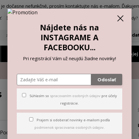
o je dočasne nefunkčné, prosím kontaktujte nás e-mailom. Ďakuje
ť
Viac
Neviete si rady? 
Nájdete nás na
INSTAGRAME A
Hľada
FACEBOOKU...
Nohavičky a tangá
Vyberiem si podľa mojej 
Pri registrácií Vám už neujdú žiadne novinky!
Odoslať
s
Súhlasím so
spracovaním osobných údajov
pre účely
registrácie.
Prajem si odoberať novinky e-mailom podľa
podmienok spracovania osobných údajov
.