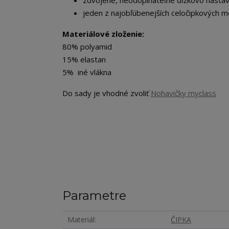
zdvojené, neodopínateľné dĺžkovo nastav
jeden z najobľúbenejších celočipkových 
Materiálové zloženie:
80% polyamid
15% elastan
5% iné vlákna
Do sady je vhodné zvoliť
Nohavičky myclass
Parametre
Materiál
ČIPKA