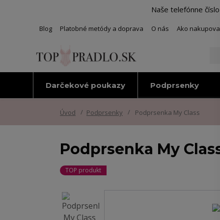
Naše telefónne čísl
Blog
Platobné metódy a doprava
O nás
Ako nakupova
Darčekové poukazy
Podprsenky
Úvod
Podprsenky
Podprsenka My Class
Podprsenka My Clas
TOP produkt