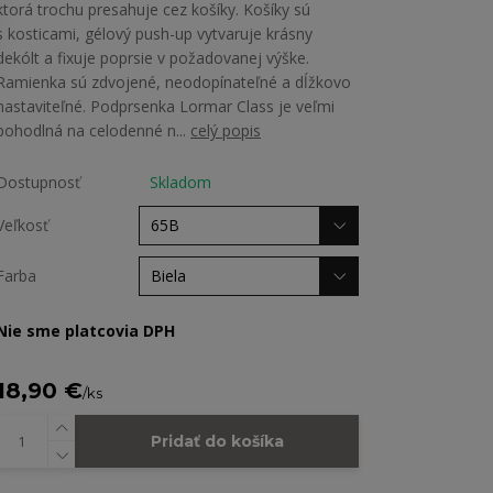
ktorá trochu presahuje cez košíky. Košíky sú
s kosticami, gélový push-up vytvaruje krásny
dekólt a fixuje poprsie v požadovanej výške.
Ramienka sú zdvojené, neodopínateľné a dĺžkovo
nastaviteľné. Podprsenka Lormar Class je veľmi
pohodlná na celodenné n...
celý popis
Dostupnosť
Skladom
Veľkosť
Farba
Nie sme platcovia DPH
18,90 €
/
ks
Pridať do košíka