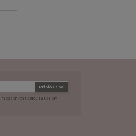
Prihlásiť sa
ím osobných údajov
za účelom
.