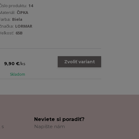
Číslo produktu:
14
Materiál:
ČIPKA
Farba:
Biela
Značka:
LORMAR
Veľkosť:
65B
Zvoliť variant
9,90 €
/
ks
Skladom
Neviete si poradiť?
 s
Napíšte nám