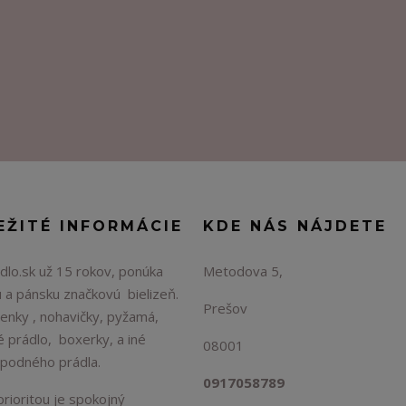
EŽITÉ INFORMÁCIE
KDE NÁS NÁJDETE
lo.sk už 15 rokov, ponúka
Metodova 5,
 a pánsku značkovú bielizeň.
Prešov
enky , nohavičky, pyžamá,
é prádlo, boxerky, a iné
08001
spodného prádla.
0917058789
rioritou je spokojný