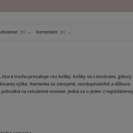
dnotenie
9
Komentáre
0
 ktorá trochu presahuje cez košíky. Košíky sú s kosticami, gélový
adovanej výške. Ramienka sú zdvojené, neodopínateľné a dĺžkovo
 pohodlná na celodenné nosenie. Jedná sa o jeden z najobľúbenej