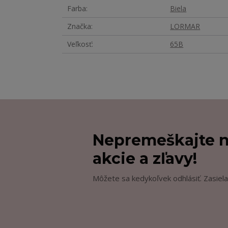
Farba
Biela
Značka
LORMAR
Veľkosť
65B
Nepremeškajte n
akcie a zľavy!
Môžete sa kedykoľvek odhlásiť. Zasiela
.