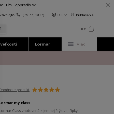
me. Tím Toppradlo.sk
Zavolajte.
(Po-Pia, 10-16)
EUR
Prihlásenie
0
ks
za
0 €
ť
veľkosti
Lormar
Viac
Ohodnotiť produkt
Lormar my class
Lormar Class zhotovená z jemnej štýlovej čipky,