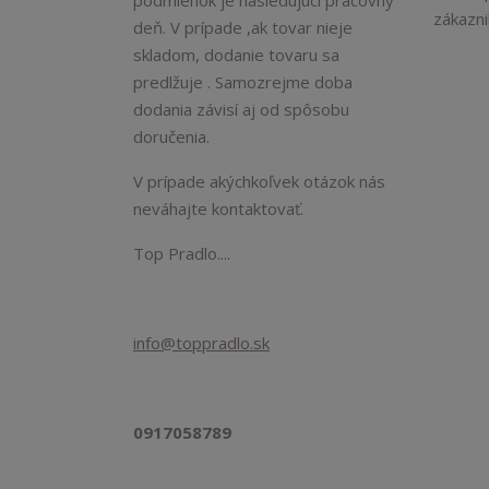
podmienok je nasledujúci pracovný
zákaznik
deň. V prípade ,ak tovar nieje
skladom, dodanie tovaru sa
predlžuje . Samozrejme doba
dodania závisí aj od spôsobu
doručenia.
V prípade akýchkoľvek otázok nás
neváhajte kontaktovať.
Top Pradlo....
info@toppradlo.sk
0917058789