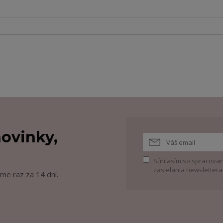
ovinky,
Súhlasím so
spracovan
zasielania newslettera
me raz za 14 dní.