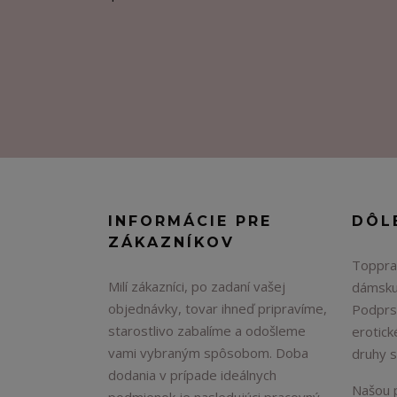
INFORMÁCIE PRE
DÔL
ZÁKAZNÍKOV
Topprad
Milí zákazníci, po zadaní vašej
dámsku
objednávky, tovar ihneď pripravíme,
Podprs
starostlivo zabalíme a odošleme
erotick
vami vybraným spôsobom. Doba
druhy 
dodania v prípade ideálnych
Našou p