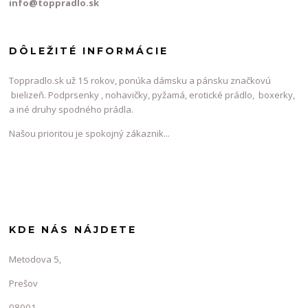
info@toppradlo.sk
DÔLEŽITÉ INFORMÁCIE
Toppradlo.sk už 15 rokov, ponúka dámsku a pánsku značkovú
bielizeň. Podprsenky , nohavičky, pyžamá, erotické prádlo, boxerky,
a iné druhy spodného prádla.
Našou prioritou je spokojný zákaznik...
KDE NÁS NÁJDETE
Metodova 5,
Prešov
08001