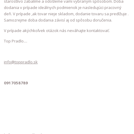
starostlivo zabalíme a odošleme vami vybraným spôsobom. Doba
dodania v prípade ideálnych podmienok je nasledujúci pracovný
deň. V prípade ,ak tovar nieje skladom, dodanie tovaru sa predlžuje .
Samozrejme doba dodania závisí aj od spôsobu doručenia.
V prípade akýchkoľvek otázok nás neváhajte kontaktovať.
Top Pradlo....
info@toppradlo.sk
0917058789