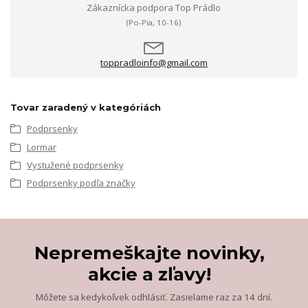
Zákaznícka podpora Top Prádlo
(Po-Pia, 10-16)
toppradloinfo@gmail.com
Tovar zaradený v kategóriách
Podprsenky
Lormar
Vystužené podprsenky
Podprsenky podľa značky
Nepremeškajte novinky,
akcie a zľavy!
Môžete sa kedykoľvek odhlásiť. Zasielame raz za 14 dní.