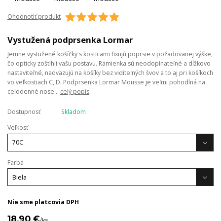
Ohodnotiť produkt
Vystužená podprsenka Lormar
Jemne vystužené košíčky s kosticami fixujú poprsie v požadovanej výške,
čo opticky zoštíhli vašu postavu. Ramienka sú neodopínateľné a dĺžkovo
nastaviteľné, nadväzujú na košíky bez viditeľných švov a to aj pri košíkoch
vo veľkostiach C, D. Podprsenka Lormar Mousse je veľmi pohodlná na
celodenné nose...
celý popis
Dostupnosť
Skladom
Veľkosť
Farba
Nie sme platcovia DPH
18,90 €
/
ks