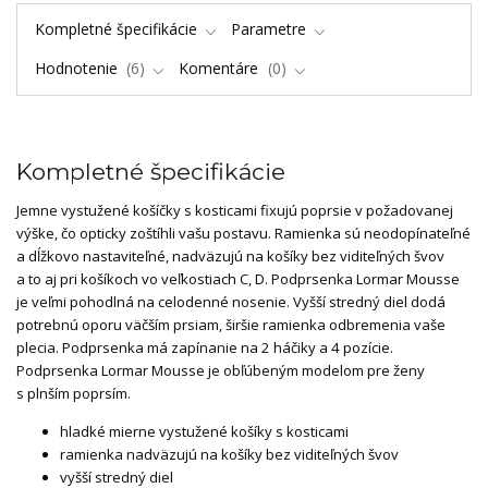
Kompletné špecifikácie
Parametre
Hodnotenie
6
Komentáre
0
Kompletné špecifikácie
Jemne vystužené košíčky s kosticami fixujú poprsie v požadovanej
výške, čo opticky zoštíhli vašu postavu. Ramienka sú neodopínateľné
a dĺžkovo nastaviteľné, nadväzujú na košíky bez viditeľných švov
a to aj pri košíkoch vo veľkostiach C, D. Podprsenka Lormar Mousse
je veľmi pohodlná na celodenné nosenie. Vyšší stredný diel dodá
potrebnú oporu väčším prsiam, širšie ramienka odbremenia vaše
plecia. Podprsenka má zapínanie na 2 háčiky a 4 pozície.
Podprsenka Lormar Mousse je obľúbeným modelom pre ženy
s plnším poprsím.
hladké mierne vystužené košíky s kosticami
ramienka nadväzujú na košíky bez viditeľných švov
vyšší stredný diel