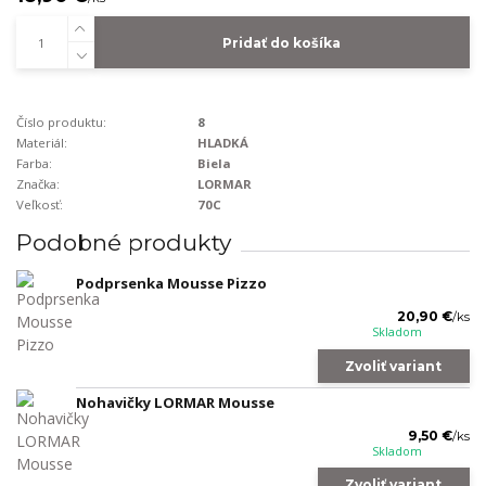
Pridať do košíka
Číslo produktu:
8
Materiál:
HLADKÁ
Farba:
Biela
Značka:
LORMAR
Veľkosť:
70C
Podobné produkty
Podprsenka Mousse Pizzo
20,90 €
/
ks
Skladom
Zvoliť variant
Nohavičky LORMAR Mousse
9,50 €
/
ks
Skladom
Zvoliť variant