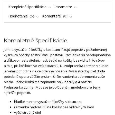
Kompletné špecifikácie
Parametre
Hodnotenie
6
Komentáre
0
Kompletné špecifikácie
Jemne vystužené košíčky s kosticami fixujú poprsie v požadovanej
výške, čo opticky zoštíhli vašu postavu. Ramienka sú neodopínateľné
a dĺžkovo nastaviteľné, nadväzujú na košíky bez viditeľných švov
a to aj pri košíkoch vo veľkostiach C, D. Podprsenka Lormar Mousse
je veľmi pohodlná na celodenné nosenie. Vyšší stredný diel dodá
potrebnú oporu väčším prsiam, širšie ramienka odbremenia vaše
plecia. Podprsenka má zapínanie na 2 háčiky a 4 pozície.
Podprsenka Lormar Mousse je obľúbeným modelom pre ženy
s plnším poprsím.
hladké mierne vystužené košíky s kosticami
ramienka nadväzujú na košíky bez viditeľných švov
vyšší stredný diel