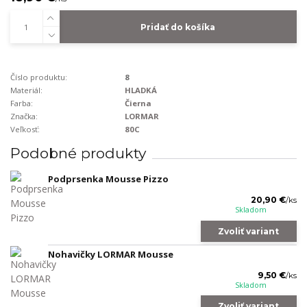
Pridať do košíka
Číslo produktu:
8
Materiál:
HLADKÁ
Farba:
Čierna
Značka:
LORMAR
Veľkosť:
80C
Podobné produkty
Podprsenka Mousse Pizzo
20,90 €
/
ks
Skladom
Zvoliť variant
Nohavičky LORMAR Mousse
9,50 €
/
ks
Skladom
Zvoliť variant