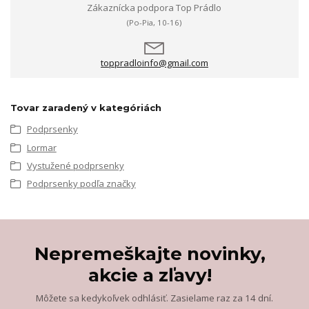
Zákaznícka podpora Top Prádlo
(Po-Pia, 10-16)
toppradloinfo@gmail.com
Tovar zaradený v kategóriách
Podprsenky
Lormar
Vystužené podprsenky
Podprsenky podľa značky
Nepremeškajte novinky,
akcie a zľavy!
Môžete sa kedykoľvek odhlásiť. Zasielame raz za 14 dní.