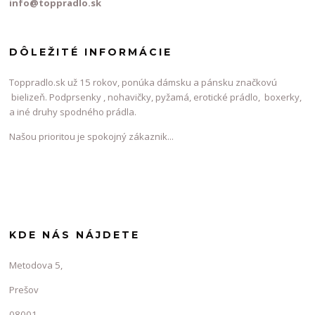
info@toppradlo.sk
DÔLEŽITÉ INFORMÁCIE
Toppradlo.sk už 15 rokov, ponúka dámsku a pánsku značkovú
bielizeň. Podprsenky , nohavičky, pyžamá, erotické prádlo, boxerky,
a iné druhy spodného prádla.
Našou prioritou je spokojný zákaznik...
KDE NÁS NÁJDETE
Metodova 5,
Prešov
08001