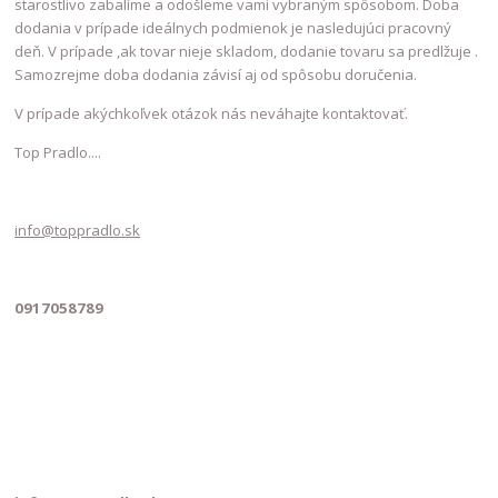
starostlivo zabalíme a odošleme vami vybraným spôsobom. Doba
dodania v prípade ideálnych podmienok je nasledujúci pracovný
deň. V prípade ,ak tovar nieje skladom, dodanie tovaru sa predlžuje .
Samozrejme doba dodania závisí aj od spôsobu doručenia.
V prípade akýchkoľvek otázok nás neváhajte kontaktovať.
Top Pradlo....
info@toppradlo.sk
0917058789