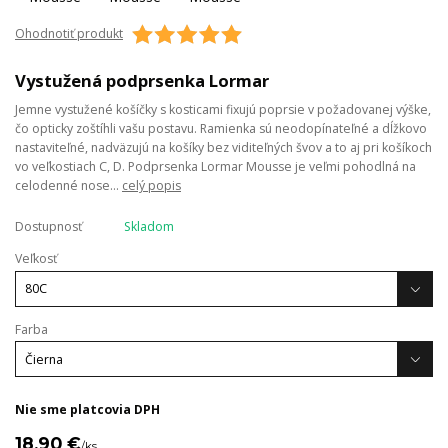
Ohodnotiť produkt
Vystužená podprsenka Lormar
Jemne vystužené košíčky s kosticami fixujú poprsie v požadovanej výške,
čo opticky zoštíhli vašu postavu. Ramienka sú neodopínateľné a dĺžkovo
nastaviteľné, nadväzujú na košíky bez viditeľných švov a to aj pri košíkoch
vo veľkostiach C, D. Podprsenka Lormar Mousse je veľmi pohodlná na
celodenné nose...
celý popis
Dostupnosť
Skladom
Veľkosť
Farba
Nie sme platcovia DPH
18,90 €
/
ks