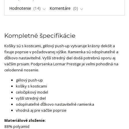
Hodnotenie
14
Komentáre
0
Kompletné špecifikácie
Košíky sú s kosticami, gélový push-up vytvaruje krásny dekólt a
fixuje poprsie v požadovanej výške. Ramienka sú odopínateľné a
dĺžkovo nastaviteľné. Vyšší stredný diel dodá potrebnú oporu aj
väčším prsiam. Podprsenka Lormar Prestige je veľmi pohodlná na
celodenné nosenie.
gélový push-up
košíky s kosticami
celočipkový model
vyšší stredný diel
odopínateľné dĺžkovo nastaviteľné ramienka
vhodná aj pre väčšie poprsie
Materiálové zloženie:
88% polyamid