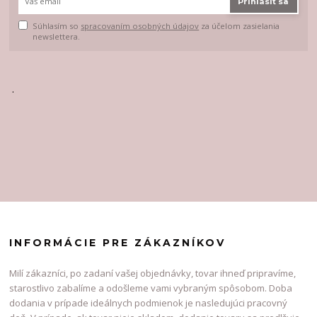
Prihlásiť sa
Súhlasím so
spracovaním osobných údajov
za účelom zasielania
newslettera.
.
INFORMÁCIE PRE ZÁKAZNÍKOV
Milí zákazníci, po zadaní vašej objednávky, tovar ihneď pripravíme,
starostlivo zabalíme a odošleme vami vybraným spôsobom. Doba
dodania v prípade ideálnych podmienok je nasledujúci pracovný