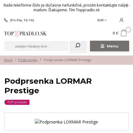
Naše telefónne číslo je dočasne nefunkčné, prosím kontaktujte nás e-
mailom. Ďakujeme. Tím Toppradlo.sk
(Po-Pia, 10-16)
EUR
0
0 €
Menu
Úvod
Podprsenky
Podprsenka LORMAR Prestige
Podprsenka LORMAR
Prestige
TOP produkt