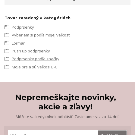
Tovar zaradený v kategóriách
Podprsenky
Vyberiem si podľa mojej veľkosti
Lormar
Push up podprsenky
Podprsenky podľa značky
Moje prsia sú veľkosi B-C
Nepremeškajte novinky,
akcie a zľavy!
Môžete sa kedykoľvek odhlásiť. Zasielame raz za 14 dní.