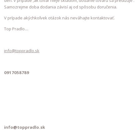
deň. V prípade ,ak tovar nieje skladom, dodanie tovaru sa predlžuje .
Samozrejme doba dodania závisí aj od spôsobu doručenia.
V prípade akýchkoľvek otázok nás neváhajte kontaktovať.
Top Pradlo....
info@toppradlo.sk
0917058789
info@toppradlo.sk