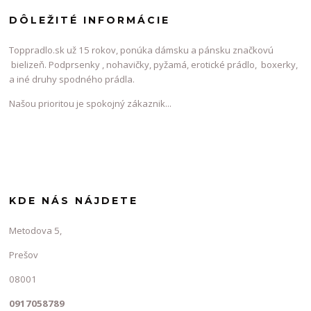
DÔLEŽITÉ INFORMÁCIE
Toppradlo.sk už 15 rokov, ponúka dámsku a pánsku značkovú
bielizeň. Podprsenky , nohavičky, pyžamá, erotické prádlo, boxerky,
a iné druhy spodného prádla.
Našou prioritou je spokojný zákaznik...
KDE NÁS NÁJDETE
Metodova 5,
Prešov
08001
0917058789