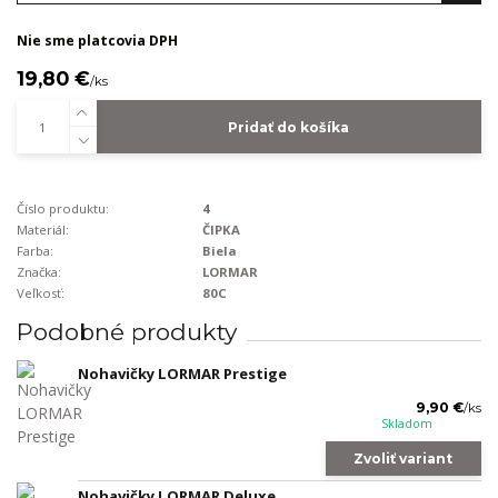
Nie sme platcovia DPH
19,80 €
/
ks
Pridať do košíka
Číslo produktu:
4
Materiál:
ČIPKA
Farba:
Biela
Značka:
LORMAR
Veľkosť:
80C
Podobné produkty
Nohavičky LORMAR Prestige
9,90 €
/
ks
Skladom
Zvoliť variant
Nohavičky LORMAR Deluxe