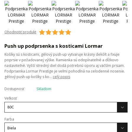
Ohodnotiť produkt
Push up podprsenka s kosticami Lormar
Košíky sú s kosticami, gélový push-up vytvaruje krásny dekólt a fixuje
poprsie v požadovanej výške. Ramienka sú odopínateľné a dĺžkovo
nastaviteľné. Vyšší stredný diel dodá potrebnú oporu aj väčším prsiam.
Podprsenka Lormar Prestige je veľmi pohodlná na celodenné nosenie.
gélový push-up košíky s ko...
celý popis
Dostupnosť
Skladom
Veľkosť
Farba