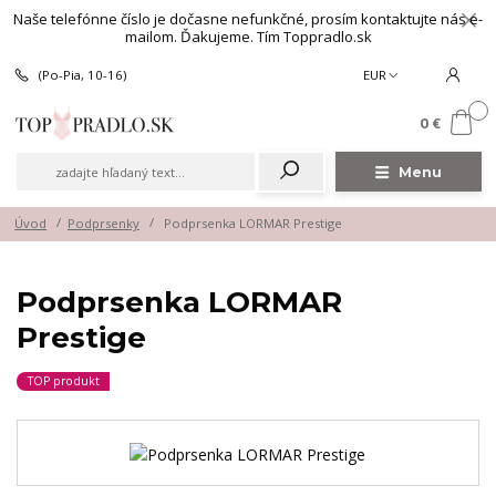
Naše telefónne číslo je dočasne nefunkčné, prosím kontaktujte nás e-
mailom. Ďakujeme. Tím Toppradlo.sk
(Po-Pia, 10-16)
EUR
0
0 €
Menu
Úvod
Podprsenky
Podprsenka LORMAR Prestige
Podprsenka LORMAR
Prestige
TOP produkt