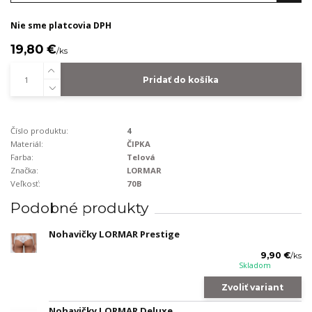
Nie sme platcovia DPH
19,80 €
/
ks
Pridať do košíka
Číslo produktu:
4
Materiál:
ČIPKA
Farba:
Telová
Značka:
LORMAR
Veľkosť:
70B
Podobné produkty
Nohavičky LORMAR Prestige
9,90 €
/
ks
Skladom
Zvoliť variant
Nohavičky LORMAR Deluxe