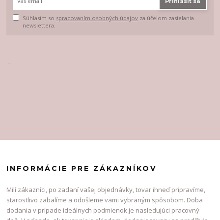
Prihlásiť sa
Súhlasím so
spracovaním osobných údajov
za účelom zasielania
newslettera.
.
INFORMÁCIE PRE ZÁKAZNÍKOV
Milí zákazníci, po zadaní vašej objednávky, tovar ihneď pripravíme,
starostlivo zabalíme a odošleme vami vybraným spôsobom. Doba
dodania v prípade ideálnych podmienok je nasledujúci pracovný