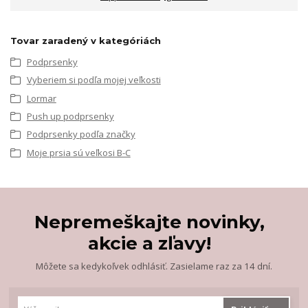
Tovar zaradený v kategóriách
Podprsenky
Vyberiem si podľa mojej veľkosti
Lormar
Push up podprsenky
Podprsenky podľa značky
Moje prsia sú veľkosi B-C
Nepremeškajte novinky,
akcie a zľavy!
Môžete sa kedykoľvek odhlásiť. Zasielame raz za 14 dní.