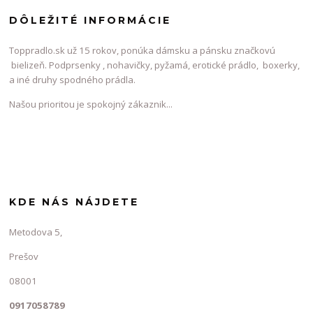
DÔLEŽITÉ INFORMÁCIE
Toppradlo.sk už 15 rokov, ponúka dámsku a pánsku značkovú
bielizeň. Podprsenky , nohavičky, pyžamá, erotické prádlo, boxerky,
a iné druhy spodného prádla.
Našou prioritou je spokojný zákaznik...
KDE NÁS NÁJDETE
Metodova 5,
Prešov
08001
0917058789