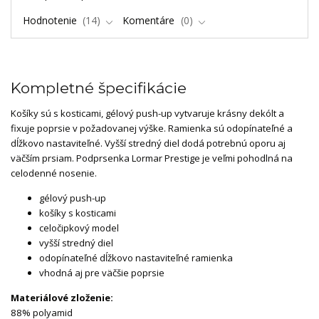
Hodnotenie
14
Komentáre
0
Kompletné špecifikácie
Košíky sú s kosticami, gélový push-up vytvaruje krásny dekólt a
fixuje poprsie v požadovanej výške. Ramienka sú odopínateľné a
dĺžkovo nastaviteľné. Vyšší stredný diel dodá potrebnú oporu aj
väčším prsiam. Podprsenka Lormar Prestige je veľmi pohodlná na
celodenné nosenie.
gélový push-up
košíky s kosticami
celočipkový model
vyšší stredný diel
odopínateľné dĺžkovo nastaviteľné ramienka
vhodná aj pre väčšie poprsie
Materiálové zloženie:
88% polyamid