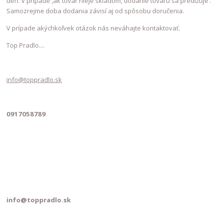
deň. V prípade ,ak tovar nieje skladom, dodanie tovaru sa predlžuje .
Samozrejme doba dodania závisí aj od spôsobu doručenia.
V prípade akýchkoľvek otázok nás neváhajte kontaktovať.
Top Pradlo....
info@toppradlo.sk
0917058789
info@toppradlo.sk