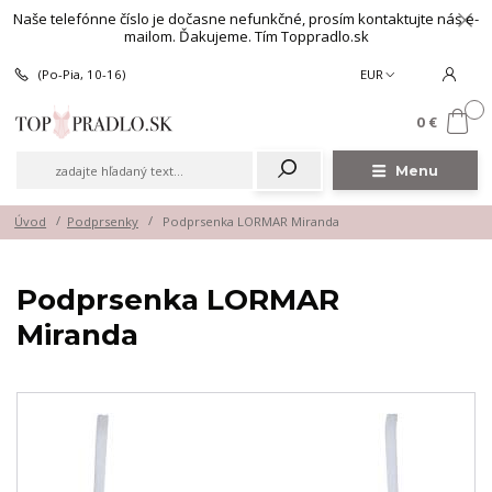
Naše telefónne číslo je dočasne nefunkčné, prosím kontaktujte nás e-
mailom. Ďakujeme. Tím Toppradlo.sk
(Po-Pia, 10-16)
EUR
0
0 €
Menu
Úvod
Podprsenky
Podprsenka LORMAR Miranda
Podprsenka LORMAR
Miranda