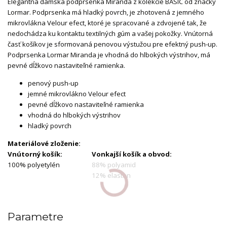
Elegantná dámska podprsenka Miranda z kolekcie BASIC od značky
Lormar. Podprsenka má hladký povrch, je zhotovená z jemného
mikrovlákna Velour efect, ktoré je spracované a zdvojené tak, že
nedochádza ku kontaktu textilných gúm a vašej pokožky. Vnútorná
časť košíkov je sformovaná penovou výstužou pre efektný push-up.
Podprsenka Lormar Miranda je vhodná do hlbokých výstrihov, má
pevné dĺžkovo nastaviteľné ramienka.
penový push-up
jemné mikrovlákno Velour efect
pevné dĺžkovo nastaviteľné ramienka
vhodná do hlbokých výstrihov
hladký povrch
Materiálové zloženie:
Vnútorný košík:
Vonkajší košík a obvod:
100% polyetylén
88% polyamid
12% elastan
Parametre