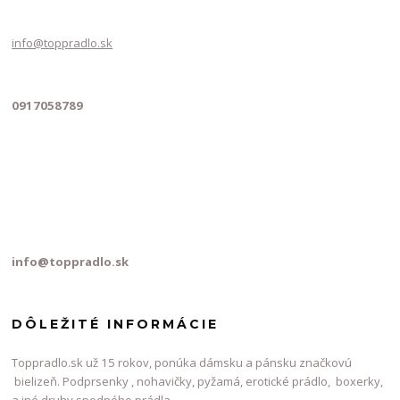
info@toppradlo.sk
0917058789
info@toppradlo.sk
DÔLEŽITÉ INFORMÁCIE
Toppradlo.sk už 15 rokov, ponúka dámsku a pánsku značkovú
bielizeň. Podprsenky , nohavičky, pyžamá, erotické prádlo, boxerky,