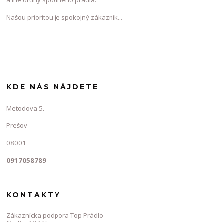
a iné druhy spodného prádla.
Našou prioritou je spokojný zákaznik...
KDE NÁS NÁJDETE
Metodova 5,
Prešov
08001
0917058789
KONTAKTY
Zákaznícka podpora Top Prádlo