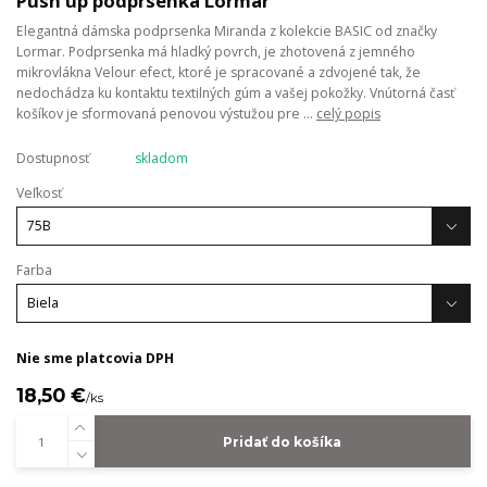
Push up podprsenka Lormar
Elegantná dámska podprsenka Miranda z kolekcie BASIC od značky
Lormar. Podprsenka má hladký povrch, je zhotovená z jemného
mikrovlákna Velour efect, ktoré je spracované a zdvojené tak, že
nedochádza ku kontaktu textilných gúm a vašej pokožky. Vnútorná časť
košíkov je sformovaná penovou výstužou pre ...
celý popis
Dostupnosť
skladom
Veľkosť
Farba
Nie sme platcovia DPH
18,50 €
/
ks
Pridať do košíka