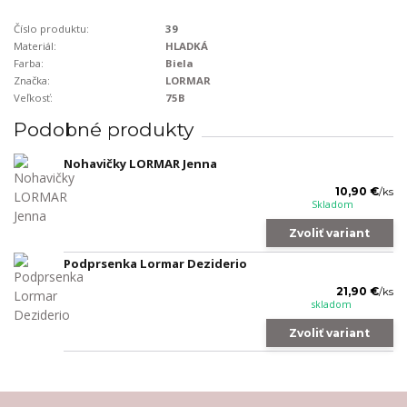
Číslo produktu:
39
Materiál:
HLADKÁ
Farba:
Biela
Značka:
LORMAR
Veľkosť:
75B
Podobné produkty
Nohavičky LORMAR Jenna
10,90 €
/
ks
Skladom
Zvoliť variant
Podprsenka Lormar Deziderio
21,90 €
/
ks
skladom
Zvoliť variant