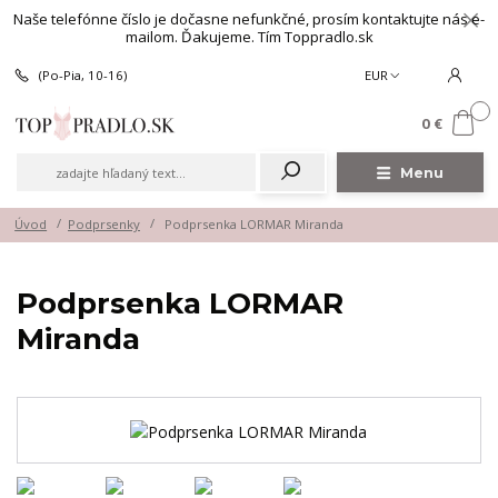
Naše telefónne číslo je dočasne nefunkčné, prosím kontaktujte nás e-
mailom. Ďakujeme. Tím Toppradlo.sk
(Po-Pia, 10-16)
EUR
0
0 €
Menu
Úvod
Podprsenky
Podprsenka LORMAR Miranda
Podprsenka LORMAR
Miranda