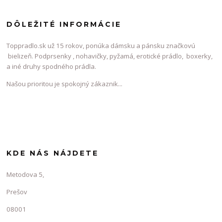
DÔLEŽITÉ INFORMÁCIE
Toppradlo.sk už 15 rokov, ponúka dámsku a pánsku značkovú
bielizeň. Podprsenky , nohavičky, pyžamá, erotické prádlo, boxerky,
a iné druhy spodného prádla.
Našou prioritou je spokojný zákaznik...
KDE NÁS NÁJDETE
Metodova 5,
Prešov
08001