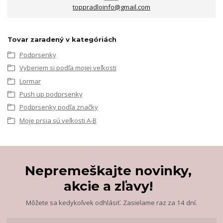
toppradloinfo@gmail.com
Tovar zaradený v kategóriách
Podprsenky
Vyberiem si podľa mojej veľkosti
Lormar
Push up podprsenky
Podprsenky podľa značky
Moje prsia sú veľkosti A-B
Nepremeškajte novinky,
akcie a zľavy!
Môžete sa kedykoľvek odhlásiť. Zasielame raz za 14 dní.