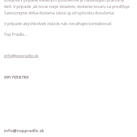
dodania v prípade ideálnych podmienok je nasledujúci pracovný
deň. V prípade ,ak tovar nieje skladom, dodanie tovaru sa predlžuje .
Samozrejme doba dodania závisí aj od spôsobu doručenia.
V prípade akýchkoľvek otázok nás neváhajte kontaktovať.
Top Pradlo....
info@toppradlo.sk
0917058789
info@toppradlo.sk