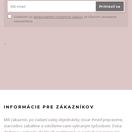
Prihlásiť sa
Súhlasím so
spracovaním osobných údajov
za účelom zasielania
newslettera.
.
INFORMÁCIE PRE ZÁKAZNÍKOV
Milí zákazníci, po zadaní vašej objednávky, tovar ihneď pripravíme,
starostlivo zabalíme a odošleme vami vybraným spôsobom. Doba