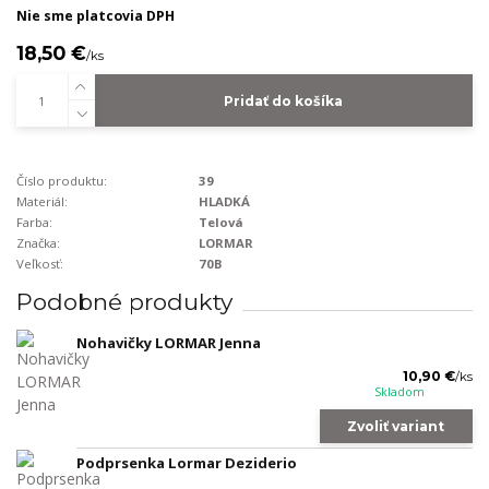
Nie sme platcovia DPH
18,50 €
/
ks
Pridať do košíka
Číslo produktu:
39
Materiál:
HLADKÁ
Farba:
Telová
Značka:
LORMAR
Veľkosť:
70B
Podobné produkty
Nohavičky LORMAR Jenna
10,90 €
/
ks
Skladom
Zvoliť variant
Podprsenka Lormar Deziderio