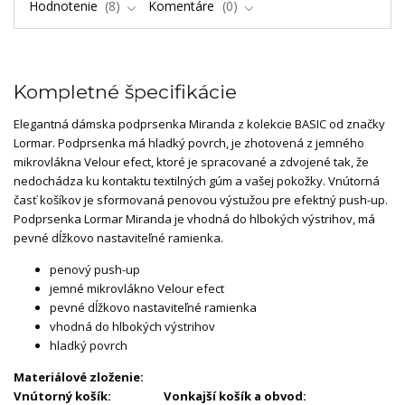
Hodnotenie
8
Komentáre
0
Kompletné špecifikácie
Elegantná dámska podprsenka Miranda z kolekcie BASIC od značky
Lormar. Podprsenka má hladký povrch, je zhotovená z jemného
mikrovlákna Velour efect, ktoré je spracované a zdvojené tak, že
nedochádza ku kontaktu textilných gúm a vašej pokožky. Vnútorná
časť košíkov je sformovaná penovou výstužou pre efektný push-up.
Podprsenka Lormar Miranda je vhodná do hlbokých výstrihov, má
pevné dĺžkovo nastaviteľné ramienka.
penový push-up
jemné mikrovlákno Velour efect
pevné dĺžkovo nastaviteľné ramienka
vhodná do hlbokých výstrihov
hladký povrch
Materiálové zloženie:
Vnútorný košík:
Vonkajší košík a obvod: