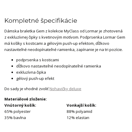
Kompletné špecifikácie
Dámska braletka Gem z kolekcie MyClass od Lormar je zhotovená
z exkluzívnej čipky s kvetinovým motívom. Podprsenka Lormar Gem
má košíky s kosticami a gélovým push-up efektom, dĺžkovo
nastaviteľné neodopínateľné ramienka, zapínanie je na tri pozície.
podprsenka s kosticami
dĺžkovo nastaviteľné neodopínateľné ramienka
exkluzívna čipka
gélový push-up efekt
Do sady je vhodné zvoliť
Nohavičky deluxe
Materiálové zloženie:
Vnútorný košík:
Vonkajší košík:
65% polyester
88% polyamid
35% bavlna
12% elastan