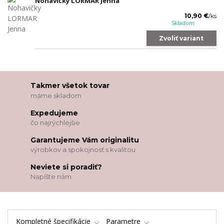
Nohavičky LORMAR Jenna
10,90 €
/
ks
Skladom
Zvoliť variant
Takmer všetok tovar
máme skladom
Expedujeme
čo najrýchlejšie
Garantujeme Vám originalitu
výrobkov a spokojnosť s kvalitou
Neviete si poradiť?
Napíšte nám
Kompletné špecifikácie
Parametre