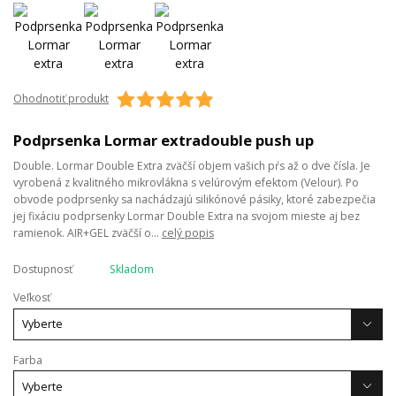
Ohodnotiť produkt
Podprsenka Lormar extradouble push up
Double. Lormar Double Extra zväčší objem vašich pŕs až o dve čísla. Je
vyrobená z kvalitného mikrovlákna s velúrovým efektom (Velour). Po
obvode podprsenky sa nachádzajú silikónové pásiky, ktoré zabezpečia
jej fixáciu podprsenky Lormar Double Extra na svojom mieste aj bez
ramienok. AIR+GEL zväčší o...
celý popis
Dostupnosť
Skladom
Veľkosť
Farba