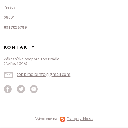
Prešov
08001
0917058789
KONTAKTY
Zákaznícka podpora Top Prádlo
(Po-Pia, 10-16)
toppradloinfo@gmail.com
Vytvorené na
Eshop-rychlo.sk