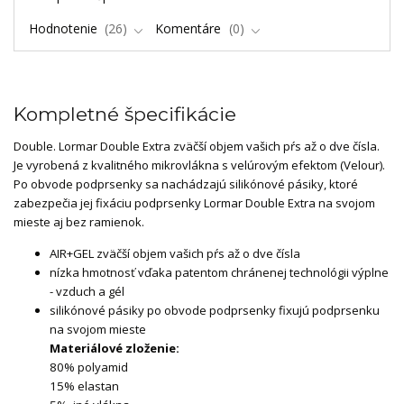
Hodnotenie
26
Komentáre
0
Kompletné špecifikácie
Double. Lormar Double Extra zväčší objem vašich pŕs až o dve čísla.
Je vyrobená z kvalitného mikrovlákna s velúrovým efektom (Velour).
Po obvode podprsenky sa nachádzajú silikónové pásiky, ktoré
zabezpečia jej fixáciu podprsenky Lormar Double Extra na svojom
mieste aj bez ramienok.
AIR+GEL zväčší objem vašich pŕs až o dve čísla
nízka hmotnosť vďaka patentom chránenej technológii výplne
- vzduch a gél
silikónové pásiky po obvode podprsenky fixujú podprsenku
na svojom mieste
Materiálové zloženie:
80% polyamid
15% elastan