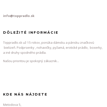
info@toppradlo.sk
DÔLEŽITÉ INFORMÁCIE
Toppradlo.sk už 15 rokov, ponúka dámsku a pánsku značkovú
bielizeň. Podprsenky , nohavičky, pyžamá, erotické prádlo, boxerky,
a iné druhy spodného prádla.
Našou prioritou je spokojný zákaznik...
KDE NÁS NÁJDETE
Metodova 5,