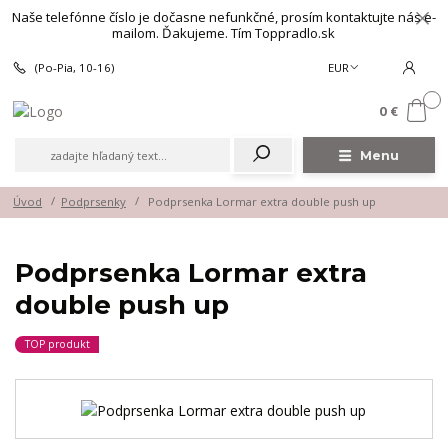
Naše telefónne číslo je dočasne nefunkčné, prosím kontaktujte nás e-
mailom. Ďakujeme. Tím Toppradlo.sk
(Po-Pia, 10-16)
EUR
0
0 €
Menu
Úvod
Podprsenky
Podprsenka Lormar extra double push up
Podprsenka Lormar extra
double push up
TOP produkt