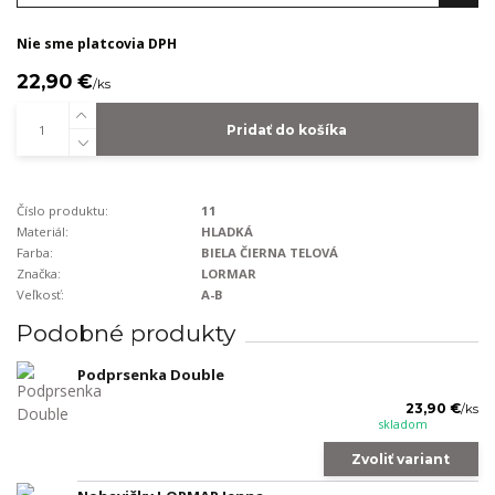
Nie sme platcovia DPH
22,90 €
/
ks
Pridať do košíka
Číslo produktu:
11
Materiál:
HLADKÁ
Farba:
BIELA ČIERNA TELOVÁ
Značka:
LORMAR
Veľkosť:
A-B
Podobné produkty
Podprsenka Double
23,90 €
/
ks
skladom
Zvoliť variant