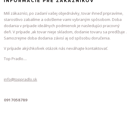
INFORMÁCIE PRE ZÁKAZNÍKOV
Milí zákazníci, po zadaní vašej objednávky, tovar ihneď pripravíme,
starostlivo zabalíme a odošleme vami vybraným spôsobom. Doba
dodania v prípade ideálnych podmienok je nasledujúci pracovný
deň. V prípade ,ak tovar nieje skladom, dodanie tovaru sa predlžuje .
Samozrejme doba dodania závisí aj od spôsobu doručenia.
V prípade akýchkoľvek otázok nás neváhajte kontaktovať.
Top Pradlo....
info@toppradlo.sk
0917058789