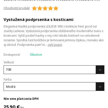
Ohodnotiť produkt
Vystužená podprsenka s kosticami
Elegantná hladká podprsenka LEILIEVE 990 z kolekcie Feel good od
značky Leilieve. Vystužená podprsenka obľúbeného moderného tvaru s
kosticami. Vyšší podiel bavlny z nej robí ideálu bielizeň na celodenné
nosenie. Spodná časť košíčkov je lemovaná jemnou čipkou, rovnako ako
aj obvod. Podprsenka patrí m...
celý popis
Dostupnosť
Skladom
Veľkosť
Farba
Nie sme platcovia DPH
25,90 €
/
ks