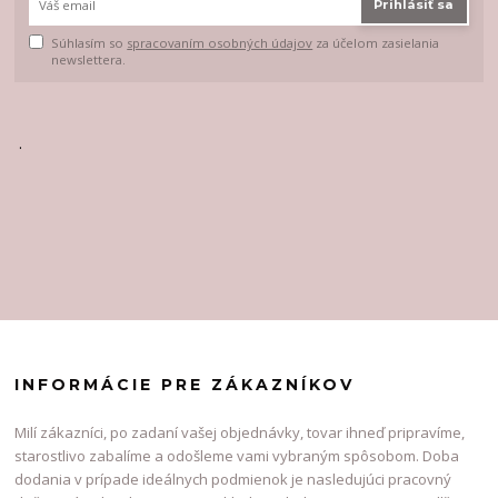
Prihlásiť sa
Súhlasím so
spracovaním osobných údajov
za účelom zasielania
newslettera.
.
INFORMÁCIE PRE ZÁKAZNÍKOV
Milí zákazníci, po zadaní vašej objednávky, tovar ihneď pripravíme,
starostlivo zabalíme a odošleme vami vybraným spôsobom. Doba
dodania v prípade ideálnych podmienok je nasledujúci pracovný