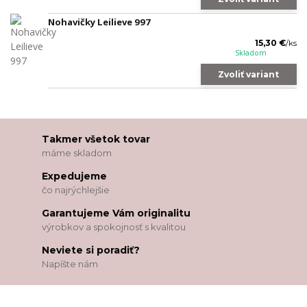
Nohavičky Leilieve 997
15,30 €
/
ks
Skladom
Zvoliť variant
Takmer všetok tovar
máme skladom
Expedujeme
čo najrýchlejšie
Garantujeme Vám originalitu
výrobkov a spokojnosť s kvalitou
Neviete si poradiť?
Napíšte nám