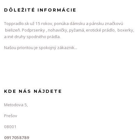
DÔLEŽITÉ INFORMÁCIE
Toppradlo.sk už 15 rokov, ponúka dámsku a pánsku značkovú
bielizeň. Podprsenky , nohavičky, pyžamá, erotické prádlo, boxerky,
a iné druhy spodného prádla.
Našou prioritou je spokojný zákaznik...
KDE NÁS NÁJDETE
Metodova 5,
Prešov
08001
0917058789