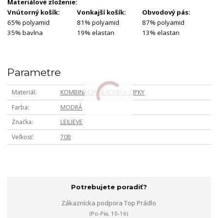
Materiálové zloženie:
Vnútorný košík:
Vonkajší košík:
Obvodový pás:
65% polyamid
81% polyamid
87% polyamid
35% bavlna
19% elastan
13% elastan
Parametre
Materiál
KOMBINÁCIA HLADKEJ A ČIPKY
Farba
MODRÁ
Značka
LEILIEVE
Veľkosť
70B
Potrebujete poradiť?
Zákaznícka podpora Top Prádlo
(Po-Pia, 10-16)