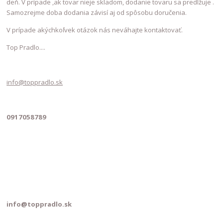
deň. V prípade ,ak tovar nieje skladom, dodanie tovaru sa predlžuje .
Samozrejme doba dodania závisí aj od spôsobu doručenia.
V prípade akýchkoľvek otázok nás neváhajte kontaktovať.
Top Pradlo....
info@toppradlo.sk
0917058789
info@toppradlo.sk