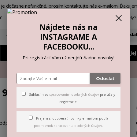
o je dočasne nefunkčné, prosím kontaktujte nás e-mailom. Ďakuje
ť
Viac
Neviete si rady? 
Nájdete nás na
INSTAGRAME A
Hľada
FACEBOOKU...
Nohavičky a tangá
Vyberiem si podľa mojej 
Pri registrácií Vám už neujdú žiadne novinky!
Odoslať
 990
Súhlasím so
spracovaním osobných údajov
pre účely
registrácie.
Prajem si odoberať novinky e-mailom podľa
podmienok spracovania osobných údajov
.