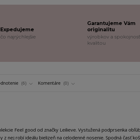
Garantujeme Vám
Expedujeme
originalitu
čo najrýchlejšie
výrobkov a spokojnosť
kvalitou
dnotenie
6
Komentáre
0
olekcie Feel good od značky Leilieve. Vystužená podprsenka obľ
y z nej robí ideálu bielizeň na celodenné nosenie. Spodná časť koš