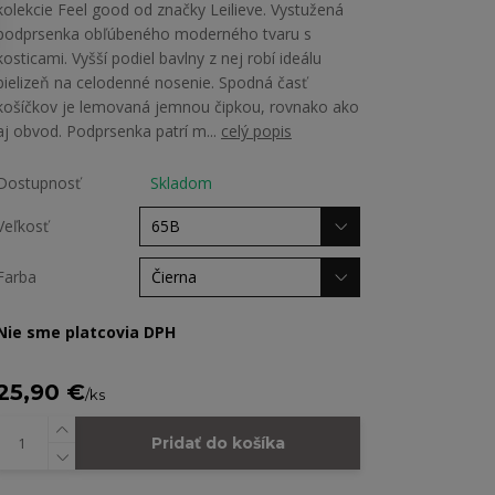
kolekcie Feel good od značky Leilieve. Vystužená
podprsenka obľúbeného moderného tvaru s
kosticami. Vyšší podiel bavlny z nej robí ideálu
bielizeň na celodenné nosenie. Spodná časť
košíčkov je lemovaná jemnou čipkou, rovnako ako
aj obvod. Podprsenka patrí m...
celý popis
Dostupnosť
Skladom
Veľkosť
Farba
Nie sme platcovia DPH
25,90 €
/
ks
Pridať do košíka