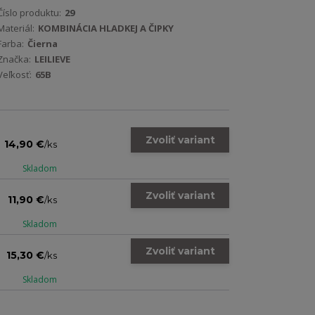
Číslo produktu:
29
Materiál:
KOMBINÁCIA HLADKEJ A ČIPKY
Farba:
Čierna
Značka:
LEILIEVE
Veľkosť:
65B
Zvoliť variant
14,90 €
/
ks
Skladom
Zvoliť variant
11,90 €
/
ks
Skladom
Zvoliť variant
15,30 €
/
ks
Skladom