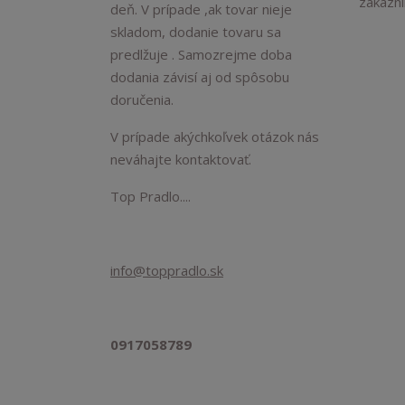
zákaznik
deň. V prípade ,ak tovar nieje
skladom, dodanie tovaru sa
predlžuje . Samozrejme doba
dodania závisí aj od spôsobu
doručenia.
V prípade akýchkoľvek otázok nás
neváhajte kontaktovať.
Top Pradlo....
info@toppradlo.sk
0917058789