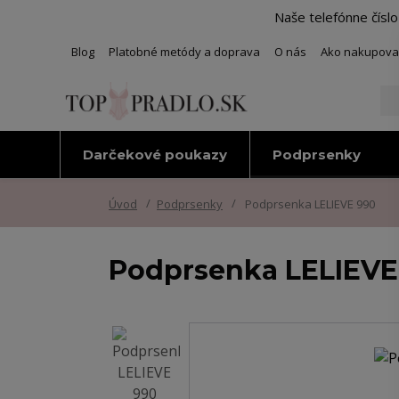
Naše telefónne čísl
Blog
Platobné metódy a doprava
O nás
Ako nakupova
Darčekové poukazy
Podprsenky
Úvod
Podprsenky
Podprsenka LELIEVE 990
Podprsenka LELIEVE