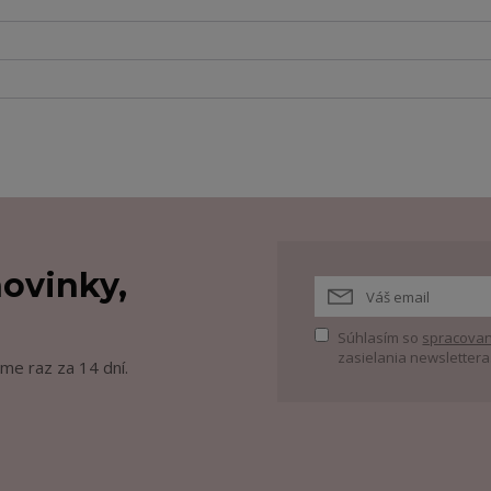
ovinky,
Súhlasím so
spracovan
zasielania newslettera
me raz za 14 dní.