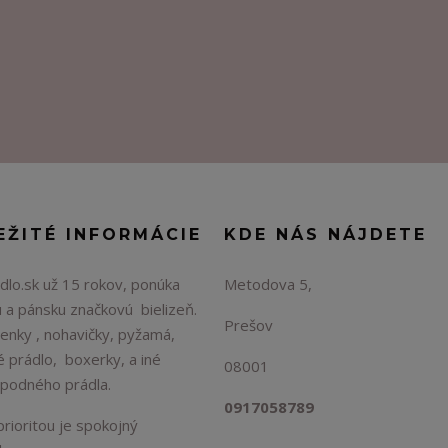
EŽITÉ INFORMÁCIE
KDE NÁS NÁJDETE
lo.sk už 15 rokov, ponúka
Metodova 5,
 a pánsku značkovú bielizeň.
Prešov
enky , nohavičky, pyžamá,
é prádlo, boxerky, a iné
08001
spodného prádla.
0917058789
rioritou je spokojný