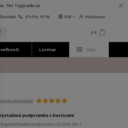
me. Tím Toppradlo.sk
Zavolajte.
(Po-Pia, 10-16)
EUR
Prihlásenie
0
ks
za
0 €
ť
veľkosti
Lormar
Viac
Ohodnotiť produkt
Vystužená podprsenka s kosticami
Elegantná hladká podprsenka LEILIEVE 990 z