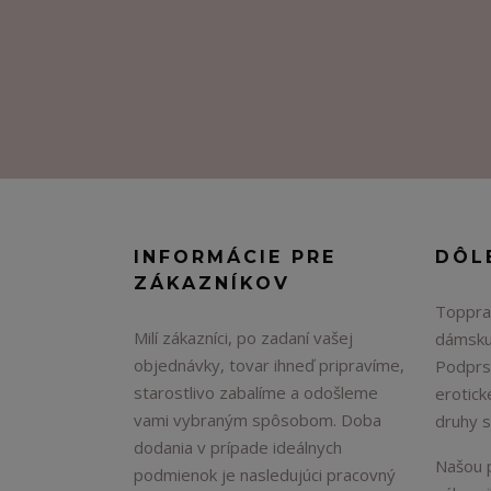
INFORMÁCIE PRE
DÔL
ZÁKAZNÍKOV
Topprad
Milí zákazníci, po zadaní vašej
dámsku
objednávky, tovar ihneď pripravíme,
Podprs
starostlivo zabalíme a odošleme
erotick
vami vybraným spôsobom. Doba
druhy 
dodania v prípade ideálnych
Našou p
podmienok je nasledujúci pracovný