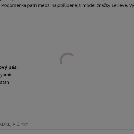
Podprsenka patrí medzi najobľúbenejší model značky Leilieve. Vý
vý pás:
lyamid
stan
DKEJ A ČIPKY