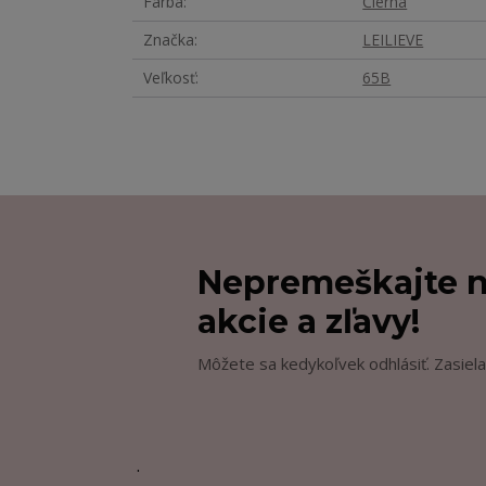
Farba
Čierna
Značka
LEILIEVE
Veľkosť
65B
Nepremeškajte n
akcie a zľavy!
Môžete sa kedykoľvek odhlásiť. Zasiela
.