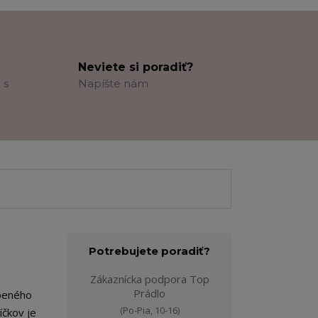
Neviete si poradiť?
 s
Napíšte nám
Potrebujete poradiť?
Zákaznícka podpora Top
Prádlo
úbeného
(Po-Pia, 10-16)
íčkov je