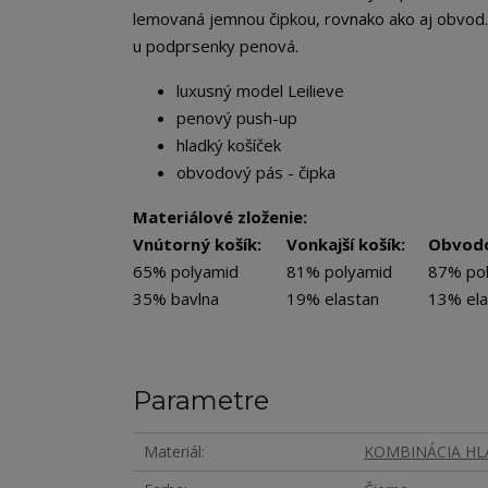
lemovaná jemnou čipkou, rovnako ako aj obvod. 
u podprsenky penová.
luxusný model Leilieve
penový push-up
hladký košíček
obvodový pás - čipka
Materiálové zloženie:
Vnútorný košík:
Vonkajší košík:
Obvodo
65% polyamid
81% polyamid
87% po
35% bavlna
19% elastan
13% ela
Parametre
Materiál
KOMBINÁCIA HLA