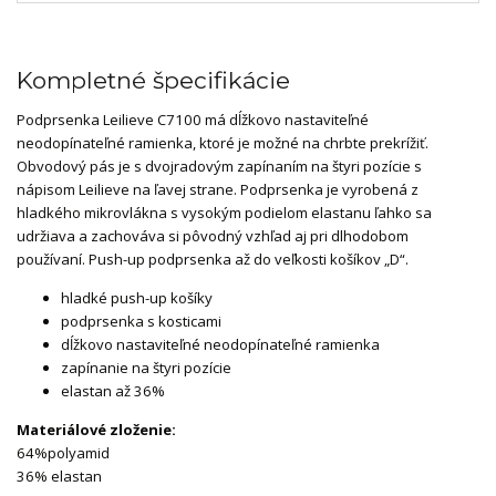
Kompletné špecifikácie
Podprsenka Leilieve C7100 má dĺžkovo nastaviteľné
neodopínateľné ramienka, ktoré je možné na chrbte prekrížiť.
Obvodový pás je s dvojradovým zapínaním na štyri pozície s
nápisom Leilieve na ľavej strane. Podprsenka je vyrobená z
hladkého mikrovlákna s vysokým podielom elastanu ľahko sa
udržiava a zachováva si pôvodný vzhľad aj pri dlhodobom
používaní. Push-up podprsenka až do veľkosti košíkov „D“.
hladké push-up košíky
podprsenka s kosticami
dĺžkovo nastaviteľné neodopínateľné ramienka
zapínanie na štyri pozície
elastan až 36%
Materiálové zloženie:
64%polyamid
36% elastan