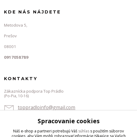
KDE NÁS NÁJDETE
Metodova 5,
Prešov
08001
0917058789
KONTAKTY
Zákaznícka podpora Top Prádlo
(Po-Pia, 10-16)
toppradloinfo@gmail.com
Spracovanie cookies
Náš e-shop a partneri potrebujú Váš
súhlas
s použitím súborov
cookies, aby Vám mohli zobrazovať informácie týkajúce sa Vašich