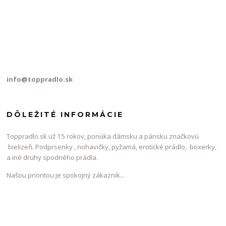
info@toppradlo.sk
DÔLEŽITÉ INFORMÁCIE
Toppradlo.sk už 15 rokov, ponúka dámsku a pánsku značkovú
bielizeň. Podprsenky , nohavičky, pyžamá, erotické prádlo, boxerky,
a iné druhy spodného prádla.
Našou prioritou je spokojný zákaznik...