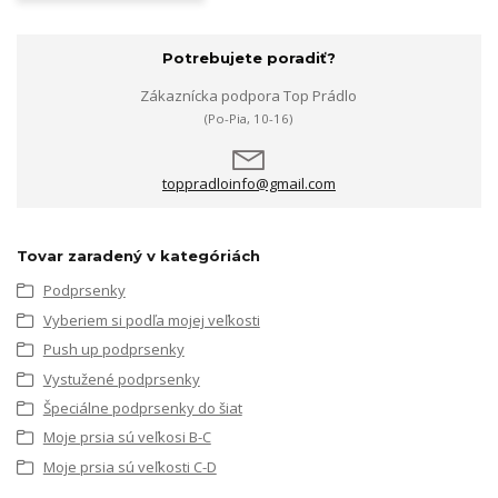
Potrebujete poradiť?
Zákaznícka podpora Top Prádlo
(Po-Pia, 10-16)
toppradloinfo@gmail.com
Tovar zaradený v kategóriách
Podprsenky
Vyberiem si podľa mojej veľkosti
Push up podprsenky
Vystužené podprsenky
Špeciálne podprsenky do šiat
Moje prsia sú veľkosi B-C
Moje prsia sú veľkosti C-D