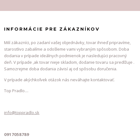
INFORMÁCIE PRE ZÁKAZNÍKOV
Milí zákazníci, po zadaní vašej objednávky, tovar ihneď pripravíme,
starostlivo zabalíme a odošleme vami vybraným spôsobom. Doba
dodania v prípade ideálnych podmienok je nasledujúci pracovný
deň. V prípade ,ak tovar nieje skladom, dodanie tovaru sa predlžuje .
Samozrejme doba dodania závisí aj od spôsobu doručenia.
V prípade akýchkoľvek otázok nás neváhajte kontaktovať.
Top Pradlo....
info@toppradlo.sk
0917058789