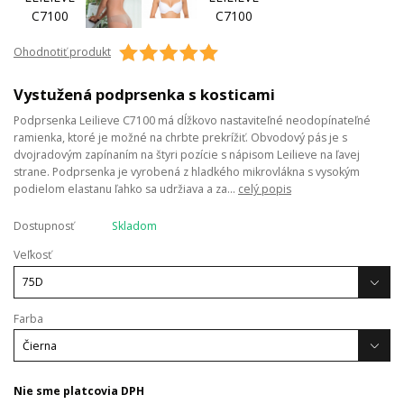
Ohodnotiť produkt
Vystužená podprsenka s kosticami
Podprsenka Leilieve C7100 má dĺžkovo nastaviteľné neodopínateľné
ramienka, ktoré je možné na chrbte prekrížiť. Obvodový pás je s
dvojradovým zapínaním na štyri pozície s nápisom Leilieve na ľavej
strane. Podprsenka je vyrobená z hladkého mikrovlákna s vysokým
podielom elastanu ľahko sa udržiava a za...
celý popis
Dostupnosť
Skladom
Veľkosť
Farba
Nie sme platcovia DPH