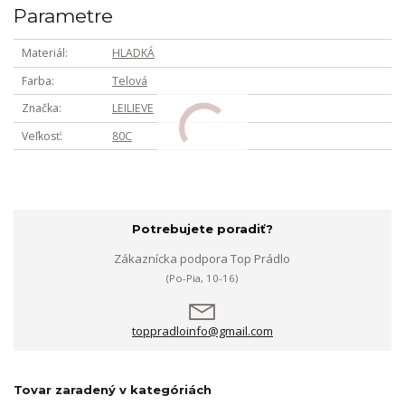
Parametre
Materiál
HLADKÁ
Farba
Telová
Značka
LEILIEVE
Veľkosť
80C
Potrebujete poradiť?
Zákaznícka podpora Top Prádlo
(Po-Pia, 10-16)
toppradloinfo@gmail.com
Tovar zaradený v kategóriách