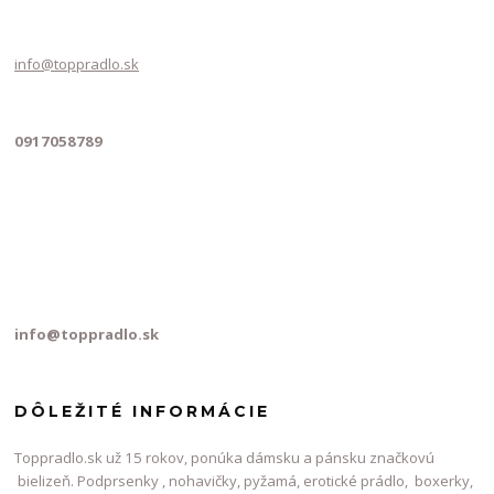
info@toppradlo.sk
0917058789
info@toppradlo.sk
DÔLEŽITÉ INFORMÁCIE
Toppradlo.sk už 15 rokov, ponúka dámsku a pánsku značkovú
bielizeň. Podprsenky , nohavičky, pyžamá, erotické prádlo, boxerky,