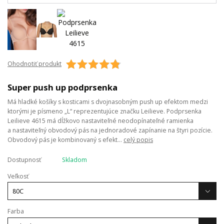
Ohodnotiť produkt
Super push up podprsenka
Má hladké košíky s kosticami s dvojnasobným push up efektom medzi
ktorými je písmeno „L“ reprezentujúce značku Leilieve. Podprsenka
Leilieve 4615 má dĺžkovo nastaviteľné neodopínateľné ramienka
a nastaviteľný obvodový pás na jednoradové zapínanie na štyri pozície.
Obvodový pás je kombinovaný s efekt...
celý popis
Dostupnosť
Skladom
Veľkosť
Farba