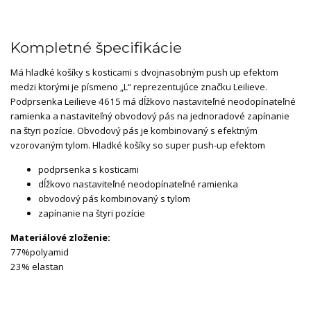
Kompletné špecifikácie
Má hladké košíky s kosticami s dvojnasobným push up efektom
medzi ktorými je písmeno „L“ reprezentujúce značku Leilieve.
Podprsenka Leilieve 4615 má dĺžkovo nastaviteľné neodopínateľné
ramienka a nastaviteľný obvodový pás na jednoradové zapínanie
na štyri pozície. Obvodový pás je kombinovaný s efektným
vzorovaným tylom. Hladké košíky so super push-up efektom
podprsenka s kosticami
dĺžkovo nastaviteľné neodopínateľné ramienka
obvodový pás kombinovaný s tylom
zapínanie na štyri pozície
Materiálové zloženie:
77%polyamid
23% elastan