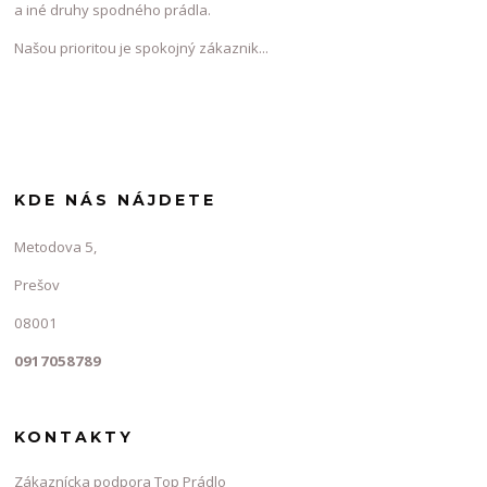
a iné druhy spodného prádla.
Našou prioritou je spokojný zákaznik...
KDE NÁS NÁJDETE
Metodova 5,
Prešov
08001
0917058789
KONTAKTY
Zákaznícka podpora Top Prádlo