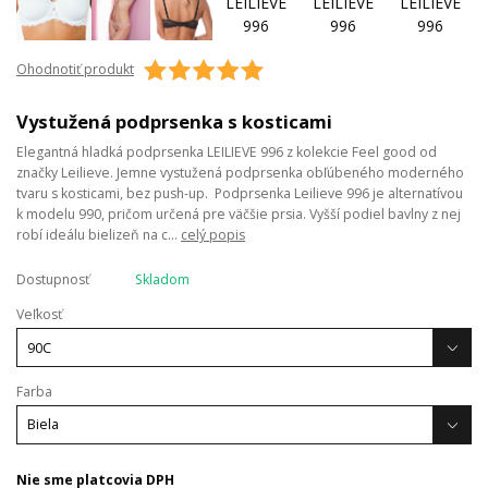
Ohodnotiť produkt
Vystužená podprsenka s kosticami
Elegantná hladká podprsenka LEILIEVE 996 z kolekcie Feel good od
značky Leilieve. Jemne vystužená podprsenka obľúbeného moderného
tvaru s kosticami, bez push-up. Podprsenka Leilieve 996 je alternatívou
k modelu 990, pričom určená pre väčšie prsia. Vyšší podiel bavlny z nej
robí ideálu bielizeň na c...
celý popis
Dostupnosť
Skladom
Veľkosť
Farba
Nie sme platcovia DPH