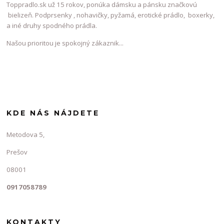
Toppradlo.sk už 15 rokov, ponúka dámsku a pánsku značkovú
bielizeň. Podprsenky , nohavičky, pyžamá, erotické prádlo, boxerky,
a iné druhy spodného prádla.
Našou prioritou je spokojný zákaznik...
KDE NÁS NÁJDETE
Metodova 5,
Prešov
08001
0917058789
KONTAKTY