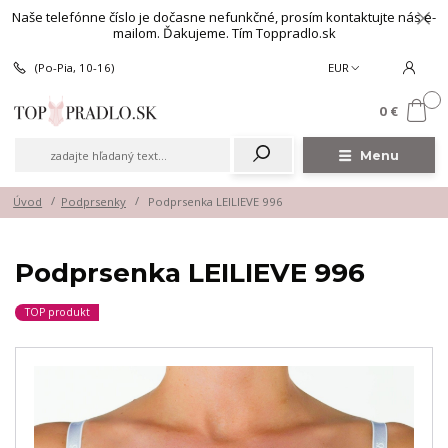
Naše telefónne číslo je dočasne nefunkčné, prosím kontaktujte nás e-
mailom. Ďakujeme. Tím Toppradlo.sk
(Po-Pia, 10-16)
EUR
0
0 €
Menu
Úvod
Podprsenky
Podprsenka LEILIEVE 996
Podprsenka LEILIEVE 996
TOP produkt