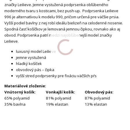
značky Leilieve. Jemne vystužená podprsenka obľúbeného
moderného tvaru s kosticami, bez push-up. Podprsenka Leilieve
996 je alternatívou k modelu 990, pričom určená pre väčšie prsia.
Vyšší podiel bavlny z nej robí ideálu bielizeň na celodenné nosenie.
Spodná časť košíčkov je lemovaná jemnou čipkou, rovnako ako aj
obvod. Podprsenka patrí medzi najobľúbenejší model značky
Leilieve.
luxusný model Leilieve
jemne vystužená
hladký košíček
obvodový pás – čipka
vyšší stred podprsenky pre fixáciu väčších pŕs
Materiálové zloženie:
Vnútorný košík:
Vonkajší košík:
Obvodový pás:
65% polyamid
81% polyamid
87% polyamid
35% bavlna
19% elastan
13% elastan