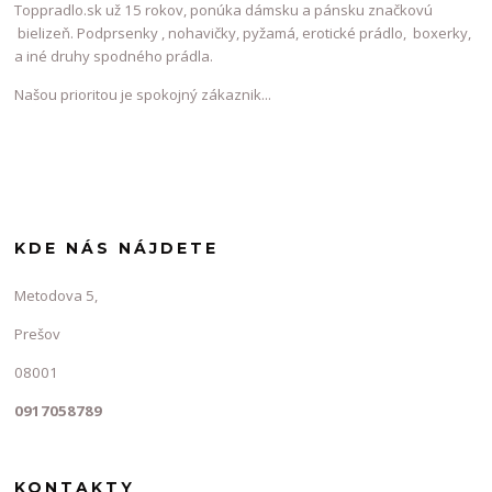
Toppradlo.sk už 15 rokov, ponúka dámsku a pánsku značkovú
bielizeň. Podprsenky , nohavičky, pyžamá, erotické prádlo, boxerky,
a iné druhy spodného prádla.
Našou prioritou je spokojný zákaznik...
KDE NÁS NÁJDETE
Metodova 5,
Prešov
08001
0917058789
KONTAKTY