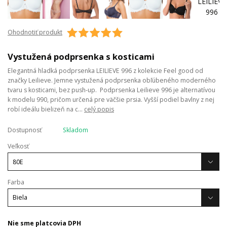
Ohodnotiť produkt
Vystužená podprsenka s kosticami
Elegantná hladká podprsenka LEILIEVE 996 z kolekcie Feel good od
značky Leilieve. Jemne vystužená podprsenka obľúbeného moderného
tvaru s kosticami, bez push-up. Podprsenka Leilieve 996 je alternatívou
k modelu 990, pričom určená pre väčšie prsia. Vyšší podiel bavlny z nej
robí ideálu bielizeň na c...
celý popis
Dostupnosť
Skladom
Veľkosť
Farba
Nie sme platcovia DPH