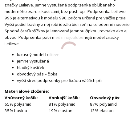
značky Leilieve. Jemne vystužená podprsenka obľúbeného
moderného tvaru s kosticami, bez push-up. Podprsenka Leilieve
996 je alternatívou k modelu 990, pričom určená pre väčšie prsia.
Vyšší podiel bavlny z nej robí ideálu bielizeň na celodenné nosenie.
Spodná časť košíčkov je lemovaná jemnou čipkou, rovnako ako aj
obvod. Podprsenka patrí medzi najobľúbenejší model značky
Leilieve.
luxusný model Leilieve
jemne vystužená
hladký košíček
obvodový pás – čipka
vyšší stred podprsenky pre fixáciu väčších pŕs
Materiálové zloženie:
Vnútorný košík:
Vonkajší košík:
Obvodový pás:
65% polyamid
81% polyamid
87% polyamid
35% bavlna
19% elastan
13% elastan