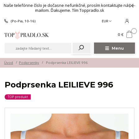
Naše telefónne číslo je dočasne nefunkčné, prosím kontaktujte nás e-
mailom. Ďakujeme. Tím Toppradlo.sk
(Po-Pia, 10-16)
EUR
0
0 €
Menu
Úvod
Podprsenky
Podprsenka LEILIEVE 996
Podprsenka LEILIEVE 996
TOP produkt