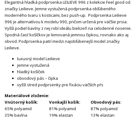
Elegantná hladká podprsenka LEILIEVE 996 z kolekcie Feel good od
značky Leilieve. Jemne vystužená podprsenka obľúbeného
moderného tvaru s kosticami, bez push-up. Podprsenka Leilieve
996 je alternatívou k modelu 990, pričom určená pre väčšie prsia.
Vyšší podiel bavlny z nej robí ideálu bielizeň na celodenné nosenie.
Spodná časť košíčkov je lemovaná jemnou čipkou, rovnako ako aj
obvod. Podprsenka patrí medzi najobľúbenejší model značky
Leilieve.
luxusný model Leilieve
jemne vystužená
hladký košíček
obvodový pás – čipka
vyšší stred podprsenky pre fixáciu väčších pŕs
Materiálové zloženie:
Vnútorný košík:
Vonkajší košík:
Obvodový pás:
65% polyamid
81% polyamid
87% polyamid
35% bavlna
19% elastan
13% elastan