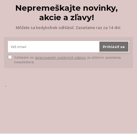
Nepremeškajte novinky,
akcie a zľavy!
Môžete sa kedykoľvek odhlásiť. Zasielame raz za 14 dní.
Prihlásiť sa
Súhlasím so
spracovaním osobných údajov
za účelom zasielania
newslettera.
.