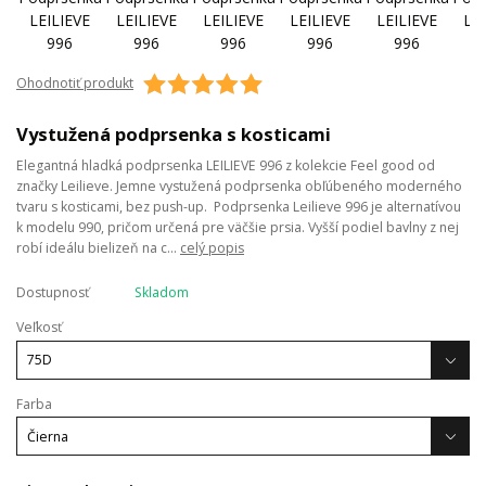
Ohodnotiť produkt
Vystužená podprsenka s kosticami
Elegantná hladká podprsenka LEILIEVE 996 z kolekcie Feel good od
značky Leilieve. Jemne vystužená podprsenka obľúbeného moderného
tvaru s kosticami, bez push-up. Podprsenka Leilieve 996 je alternatívou
k modelu 990, pričom určená pre väčšie prsia. Vyšší podiel bavlny z nej
robí ideálu bielizeň na c...
celý popis
Dostupnosť
Skladom
Veľkosť
Farba