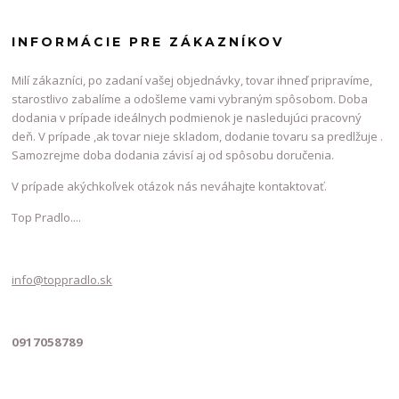
INFORMÁCIE PRE ZÁKAZNÍKOV
Milí zákazníci, po zadaní vašej objednávky, tovar ihneď pripravíme,
starostlivo zabalíme a odošleme vami vybraným spôsobom. Doba
dodania v prípade ideálnych podmienok je nasledujúci pracovný
deň. V prípade ,ak tovar nieje skladom, dodanie tovaru sa predlžuje .
Samozrejme doba dodania závisí aj od spôsobu doručenia.
V prípade akýchkoľvek otázok nás neváhajte kontaktovať.
Top Pradlo....
info@toppradlo.sk
0917058789