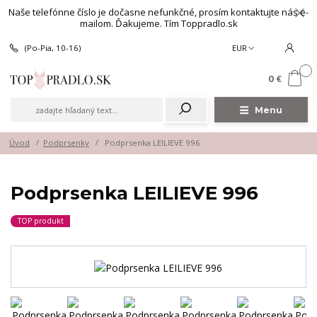
Naše telefónne číslo je dočasne nefunkčné, prosím kontaktujte nás e-
mailom. Ďakujeme. Tím Toppradlo.sk
(Po-Pia, 10-16)
EUR
0
0 €
Menu
Úvod
Podprsenky
Podprsenka LEILIEVE 996
Podprsenka LEILIEVE 996
TOP produkt