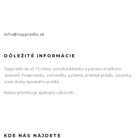
info@toppradlo.sk
DÔLEŽITÉ INFORMÁCIE
Toppradlo.sk už 15 rokov, ponúka dámsku a pánsku značkovú
bielizeň. Podprsenky , nohavičky, pyžamá, erotické prádlo, boxerky,
a iné druhy spodného prádla.
Našou prioritou je spokojný zákaznik...
KDE NÁS NÁJDETE