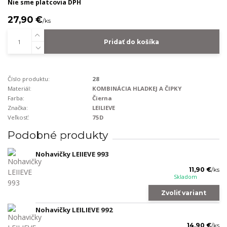
Nie sme platcovia DPH
27,90 €
/
ks
Pridať do košíka
Číslo produktu:
28
Materiál:
KOMBINÁCIA HLADKEJ A ČIPKY
Farba:
Čierna
Značka:
LEILIEVE
Veľkosť:
75D
Podobné produkty
Nohavičky LEIIEVE 993
11,90 €
/
ks
Skladom
Zvoliť variant
Nohavičky LEILIEVE 992
14,90 €
/
ks