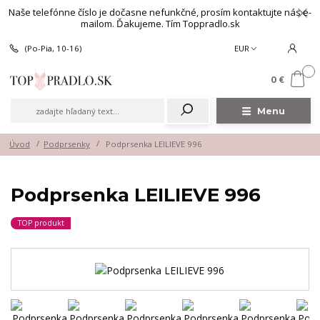
Naše telefónne číslo je dočasne nefunkčné, prosím kontaktujte nás e-
mailom. Ďakujeme. Tím Toppradlo.sk
(Po-Pia, 10-16)
EUR
0
0 €
Menu
Úvod
Podprsenky
Podprsenka LEILIEVE 996
Podprsenka LEILIEVE 996
TOP produkt