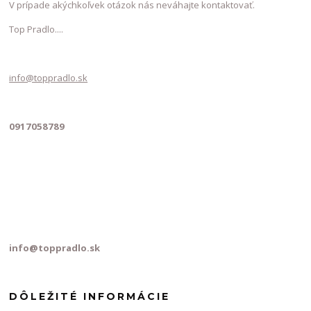
V prípade akýchkoľvek otázok nás neváhajte kontaktovať.
Top Pradlo....
info@toppradlo.sk
0917058789
info@toppradlo.sk
DÔLEŽITÉ INFORMÁCIE