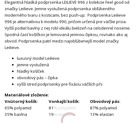
Elegantná hladká podprsenka LEILIEVE 996 z kolekcie Feel good od
značky Leilieve. Jemne vystužená podprsenka obľúbeného
moderného tvaru s kosticami, bez push-up. Podprsenka Leilieve
996 je alternatívou k modelu 990, pričom určená pre väčšie prsia.
Vyšší podiel bavlny z nej robí ideálu bielizeň na celodenné nosenie.
Spodná časť košíčkov je lemovaná jemnou čipkou, rovnako ako aj
obvod. Podprsenka patrí medzi najobľúbenejší model značky
Leilieve.
luxusný model Leilieve
jemne vystužená
hladký košíček
obvodový pás – čipka
vyšší stred podprsenky pre fixáciu väčších pŕs
Materiálové zloženie:
Vnútorný košík:
Vonkajší košík:
Obvodový pás:
65% polyamid
81% polyamid
87% polyamid
35% bavlna
19% elastan
13% elastan