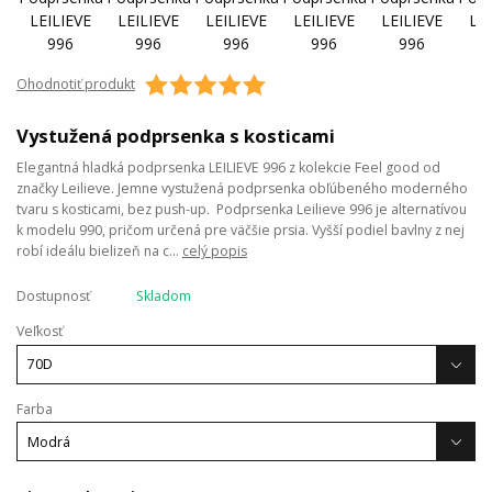
Ohodnotiť produkt
Vystužená podprsenka s kosticami
Elegantná hladká podprsenka LEILIEVE 996 z kolekcie Feel good od
značky Leilieve. Jemne vystužená podprsenka obľúbeného moderného
tvaru s kosticami, bez push-up. Podprsenka Leilieve 996 je alternatívou
k modelu 990, pričom určená pre väčšie prsia. Vyšší podiel bavlny z nej
robí ideálu bielizeň na c...
celý popis
Dostupnosť
Skladom
Veľkosť
Farba