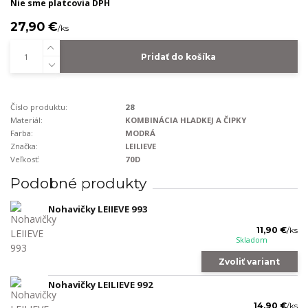
Nie sme platcovia DPH
27,90 €
/
ks
Pridať do košíka
Číslo produktu:
28
Materiál:
KOMBINÁCIA HLADKEJ A ČIPKY
Farba:
MODRÁ
Značka:
LEILIEVE
Veľkosť:
70D
Podobné produkty
Nohavičky LEIIEVE 993
11,90 €
/
ks
Skladom
Zvoliť variant
Nohavičky LEILIEVE 992
14,90 €
/
ks