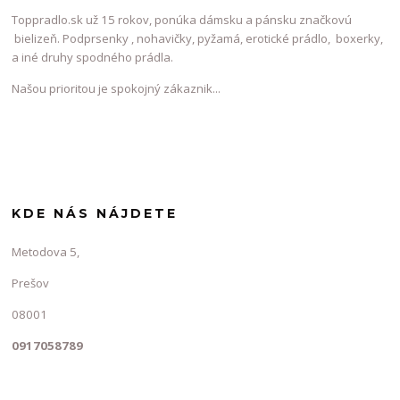
Toppradlo.sk už 15 rokov, ponúka dámsku a pánsku značkovú
bielizeň. Podprsenky , nohavičky, pyžamá, erotické prádlo, boxerky,
a iné druhy spodného prádla.
Našou prioritou je spokojný zákaznik...
KDE NÁS NÁJDETE
Metodova 5,
Prešov
08001
0917058789