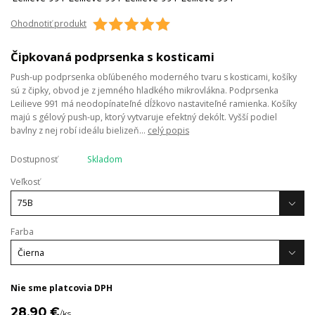
Ohodnotiť produkt
Čipkovaná podprsenka s kosticami
Push-up podprsenka obľúbeného moderného tvaru s kosticami, košíky
sú z čipky, obvod je z jemného hladkého mikrovlákna. Podprsenka
Leilieve 991 má neodopínateľné dĺžkovo nastaviteľné ramienka. Košíky
majú s gélový push-up, ktorý vytvaruje efektný dekólt. Vyšší podiel
bavlny z nej robí ideálu bielizeň...
celý popis
Dostupnosť
Skladom
Veľkosť
Farba
Nie sme platcovia DPH
28,90 €
/
ks