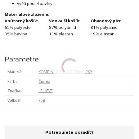
vyšší podiel bavlny
Materiálové zloženie:
Vnútorný košík:
Vonkajší košík:
Obvodový pás:
65% polyester
87% polyamid
81% polyamid
35% bavlna
13% elastan
19% elastan
Parametre
Materiál
KOMBINÁCIA HLADKEJ A ČIPKY
Farba
Čierna
Značka
LEILIEVE
Veľkosť
75B
Potrebujete poradiť?