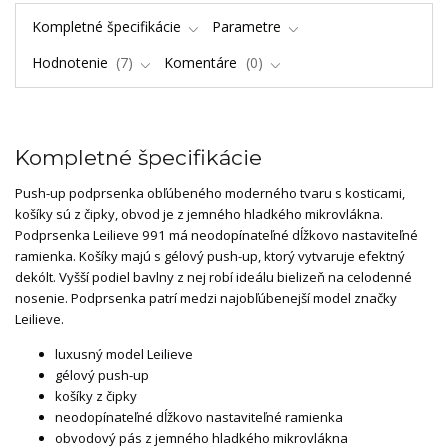
Kompletné špecifikácie
Parametre
Hodnotenie
7
Komentáre
0
Kompletné špecifikácie
Push-up podprsenka obľúbeného moderného tvaru s kosticami,
košíky sú z čipky, obvod je z jemného hladkého mikrovlákna.
Podprsenka Leilieve 991 má neodopínateľné dĺžkovo nastaviteľné
ramienka. Košíky majú s gélový push-up, ktorý vytvaruje efektný
dekólt. Vyšší podiel bavlny z nej robí ideálu bielizeň na celodenné
nosenie. Podprsenka patrí medzi najobľúbenejší model značky
Leilieve.
luxusný model Leilieve
gélový push-up
košíky z čipky
neodopínateľné dĺžkovo nastaviteľné ramienka
obvodový pás z jemného hladkého mikrovlákna