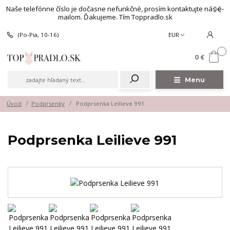
Naše telefónne číslo je dočasne nefunkčné, prosím kontaktujte nás e-
mailom. Ďakujeme. Tím Toppradlo.sk
(Po-Pia, 10-16)
EUR
0
0 €
Menu
Úvod
Podprsenky
Podprsenka Leilieve 991
Podprsenka Leilieve 991