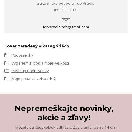
Zákaznícka podpora Top Prádlo
(Po-Pia, 10-16)
toppradloinfo@gmail.com
Tovar zaradený v kategóriách
Podprsenky
Vyberiem si podľa mojej veľkosti
Push up podprsenky
Moje prsia sú veľkosi B-C
Nepremeškajte novinky,
akcie a zľavy!
Môžete sa kedykoľvek odhlásiť. Zasielame raz za 14 dní.