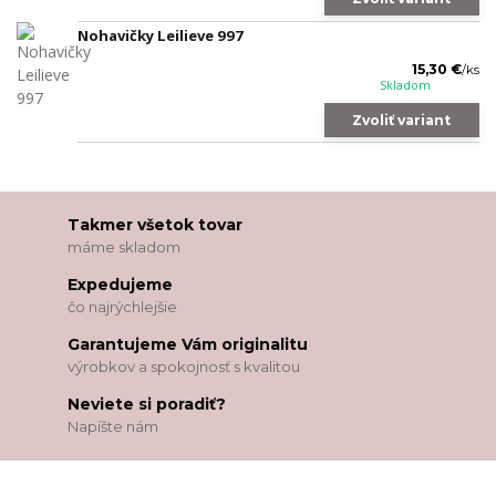
Nohavičky Leilieve 997
15,30 €
/
ks
Skladom
Zvoliť variant
Takmer všetok tovar
máme skladom
Expedujeme
čo najrýchlejšie
Garantujeme Vám originalitu
výrobkov a spokojnosť s kvalitou
Neviete si poradiť?
Napíšte nám