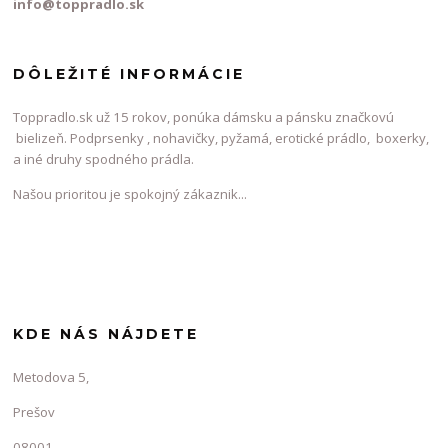
info@toppradlo.sk
DÔLEŽITÉ INFORMÁCIE
Toppradlo.sk už 15 rokov, ponúka dámsku a pánsku značkovú
bielizeň. Podprsenky , nohavičky, pyžamá, erotické prádlo, boxerky,
a iné druhy spodného prádla.
Našou prioritou je spokojný zákaznik...
KDE NÁS NÁJDETE
Metodova 5,
Prešov
08001