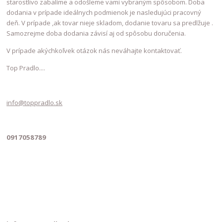
starostlivo zabalíme a odošleme vami vybraným spôsobom. Doba
dodania v prípade ideálnych podmienok je nasledujúci pracovný
deň. V prípade ,ak tovar nieje skladom, dodanie tovaru sa predlžuje .
Samozrejme doba dodania závisí aj od spôsobu doručenia.
V prípade akýchkoľvek otázok nás neváhajte kontaktovať.
Top Pradlo....
info@toppradlo.sk
0917058789