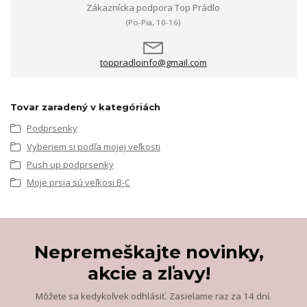
Zákaznícka podpora Top Prádlo
(Po-Pia, 10-16)
toppradloinfo@gmail.com
Tovar zaradený v kategóriách
Podprsenky
Vyberiem si podľa mojej veľkosti
Push up podprsenky
Moje prsia sú veľkosi B-C
Nepremeškajte novinky,
akcie a zľavy!
Môžete sa kedykoľvek odhlásiť. Zasielame raz za 14 dní.