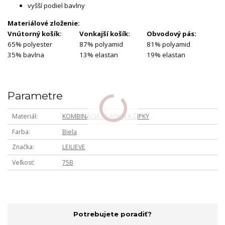
vyšší podiel bavlny
Materiálové zloženie:
Vnútorný košík:
Vonkajší košík:
Obvodový pás:
65% polyester
87% polyamid
81% polyamid
35% bavlna
13% elastan
19% elastan
Parametre
Materiál
KOMBINÁCIA HLADKEJ A ČIPKY
Farba
Biela
Značka
LEILIEVE
Veľkosť
75B
Potrebujete poradiť?