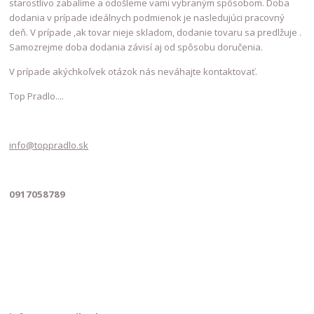
starostlivo zabalíme a odošleme vami vybraným spôsobom. Doba
dodania v prípade ideálnych podmienok je nasledujúci pracovný
deň. V prípade ,ak tovar nieje skladom, dodanie tovaru sa predlžuje .
Samozrejme doba dodania závisí aj od spôsobu doručenia.
V prípade akýchkoľvek otázok nás neváhajte kontaktovať.
Top Pradlo....
info@toppradlo.sk
0917058789