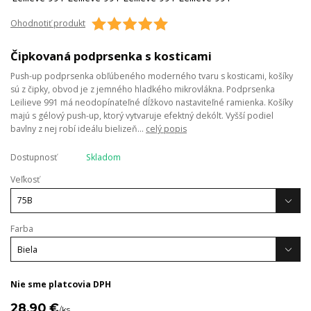
Ohodnotiť produkt
Čipkovaná podprsenka s kosticami
Push-up podprsenka obľúbeného moderného tvaru s kosticami, košíky
sú z čipky, obvod je z jemného hladkého mikrovlákna. Podprsenka
Leilieve 991 má neodopínateľné dĺžkovo nastaviteľné ramienka. Košíky
majú s gélový push-up, ktorý vytvaruje efektný dekólt. Vyšší podiel
bavlny z nej robí ideálu bielizeň...
celý popis
Dostupnosť
Skladom
Veľkosť
Farba
Nie sme platcovia DPH
28,90 €
/
ks