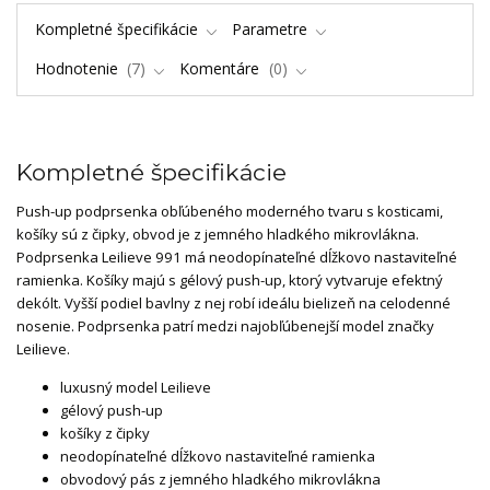
Kompletné špecifikácie
Parametre
Hodnotenie
7
Komentáre
0
Kompletné špecifikácie
Push-up podprsenka obľúbeného moderného tvaru s kosticami,
košíky sú z čipky, obvod je z jemného hladkého mikrovlákna.
Podprsenka Leilieve 991 má neodopínateľné dĺžkovo nastaviteľné
ramienka. Košíky majú s gélový push-up, ktorý vytvaruje efektný
dekólt. Vyšší podiel bavlny z nej robí ideálu bielizeň na celodenné
nosenie. Podprsenka patrí medzi najobľúbenejší model značky
Leilieve.
luxusný model Leilieve
gélový push-up
košíky z čipky
neodopínateľné dĺžkovo nastaviteľné ramienka
obvodový pás z jemného hladkého mikrovlákna