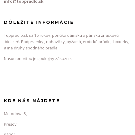
info@toppradlo.sk
DÔLEŽITÉ INFORMÁCIE
Toppradlo.sk už 15 rokov, ponúka dámsku a pánsku značkovú
bielizeň. Podprsenky , nohavičky, pyžamá, erotické prádlo, boxerky,
a iné druhy spodného prádla.
Našou prioritou je spokojný zákaznik...
KDE NÁS NÁJDETE
Metodova 5,
Prešov
08001