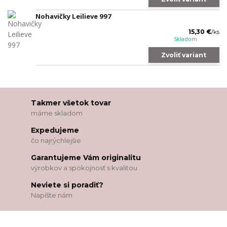
Nohavičky Leilieve 997
15,30 €
/
ks
Skladom
Zvoliť variant
Takmer všetok tovar
máme skladom
Expedujeme
čo najrýchlejšie
Garantujeme Vám originalitu
výrobkov a spokojnosť s kvalitou
Neviete si poradiť?
Napíšte nám