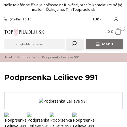
Naše telefónne číslo je dočasne nefunkčné, prosím kontaktujte nás e-
mailom. Ďakujeme. Tím Toppradlo.sk
(Po-Pia, 10-16)
EUR
0
0 €
Menu
Úvod
Podprsenky
Podprsenka Leilieve 991
Podprsenka Leilieve 991