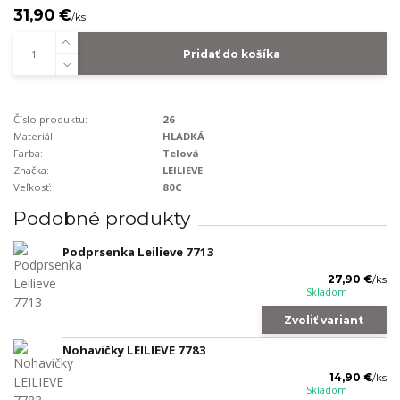
31,90 €
/
ks
Pridať do košíka
Číslo produktu:
26
Materiál:
HLADKÁ
Farba:
Telová
Značka:
LEILIEVE
Veľkosť:
80C
Podobné produkty
Podprsenka Leilieve 7713
27,90 €
/
ks
Skladom
Zvoliť variant
Nohavičky LEILIEVE 7783
14,90 €
/
ks
Skladom