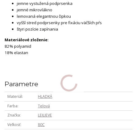
jemne vystužená podprsenka
jemné mikrovlákno
lemovaná elegantnou čipkou
vyšší stred podprsenky pre fixáciu väčších pŕs
štyri pozície zapínania
Materiálové zloženie:
82% polyamid
18% elastan
Parametre
Materiál
HLADKÁ
Farba
Telová
Značka
LEILIEVE
Veľkosť
80C