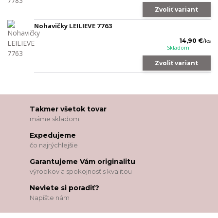
Zvoliť variant
Nohavičky LEILIEVE 7763
14,90 €
/
ks
Skladom
Zvoliť variant
Takmer všetok tovar
máme skladom
Expedujeme
čo najrýchlejšie
Garantujeme Vám originalitu
výrobkov a spokojnosť s kvalitou
Neviete si poradiť?
Napíšte nám