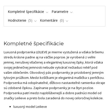
Kompletné špecifikácie
Parametre
Hodnotenie
5
Komentáre
0
Kompletné špecifikácie
Luxusná podprsenka LEILIEVE je mierne vystužená a vďaka širšiemu
stredu krásne padne aj na väčšie poprsie. Je vyrobená z veľmi
jemnej, nerušivej vtlačenej a elegantnej luxusnej čipky, ktorá vďaka
svojej jedinečnej jemnosti nebude vytvárať nežiaduci reliéf pod
vašim oblečením. Obvodový pás podprsenky je prizdobený jemným
tylovým prúžkom. Medzi košíčkami je elegantná mašlička s perličkou.
Podprsenka má odopínateľné, dĺžkovo nastaviteľné ramienka okraje
sú zdobené čipkou. Zapínanie podprsenky je na štyri pozície.
Podprsenka patrí medzi najobľúbenejší a dobre padnúci model od
značky Leilieve a preto bola zaradená do novej celoročnej kolekcie.
luxusný model Leilieve