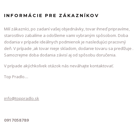
INFORMÁCIE PRE ZÁKAZNÍKOV
Milí zákazníci, po zadaní vašej objednávky, tovar ihneď pripravíme,
starostlivo zabalíme a odošleme vami vybraným spôsobom. Doba
dodania v prípade ideálnych podmienok je nasledujúci pracovný
deň. V prípade ,ak tovar nieje skladom, dodanie tovaru sa predlžuje .
Samozrejme doba dodania závisí aj od spôsobu doručenia.
V prípade akýchkoľvek otázok nás neváhajte kontaktovať.
Top Pradlo....
info@toppradlo.sk
0917058789