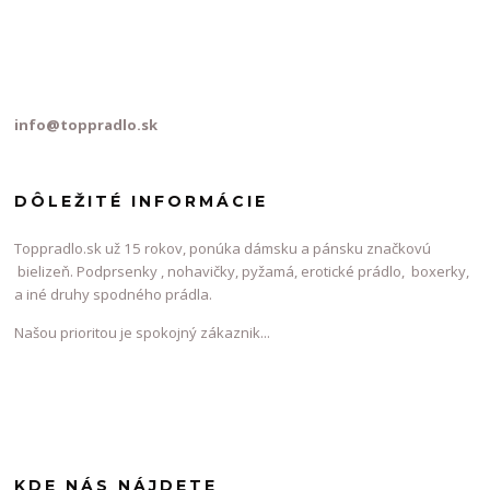
info@toppradlo.sk
DÔLEŽITÉ INFORMÁCIE
Toppradlo.sk už 15 rokov, ponúka dámsku a pánsku značkovú
bielizeň. Podprsenky , nohavičky, pyžamá, erotické prádlo, boxerky,
a iné druhy spodného prádla.
Našou prioritou je spokojný zákaznik...
KDE NÁS NÁJDETE