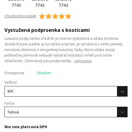
Ohodnotiť produkt
Vystužená podprsenka s kosticami
Luxusná podprsenka LEILIEVE je mierne vystužená a vďaka širšiemu
stredu krásne padne aj na väčšie poprsie. Je vyrobená z veľmi jemnej,
nerušivej vtlačenej a elegantnej luxusnej čipky, ktorá vďaka svojej
jedinečnej jemnosti nebude vytvárať nežiaduci reliéf pod vašim
oblečením. Obvodový pás podprsenky...
celý popis
Dostupnosť
Skladom
Veľkosť
Farba
Nie sme platcovia DPH