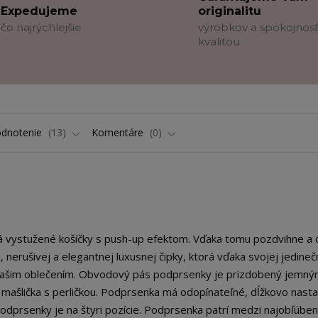
Expedujeme
originalitu
čo najrýchlejšie
výrobkov a spokojnosť
kvalitou
dnotenie
13
Komentáre
0
á vystužené košíčky s push-up efektom. Vďaka tomu pozdvihne a 
 nerušivej a elegantnej luxusnej čipky, ktorá vďaka svojej jedineč
d vašim oblečením. Obvodový pás podprsenky je prizdobený jemn
mašlička s perličkou. Podprsenka má odopínateľné, dĺžkovo nasta
odprsenky je na štyri pozície. Podprsenka patrí medzi najobľúben