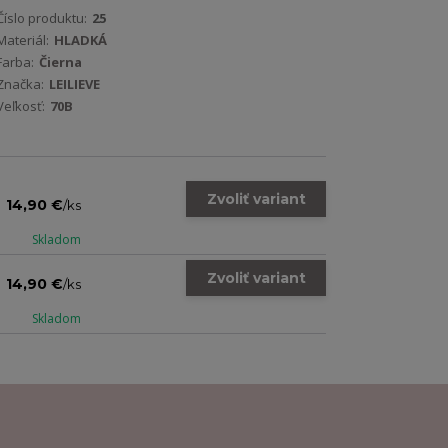
Číslo produktu:
25
Materiál:
HLADKÁ
Farba:
Čierna
Značka:
LEILIEVE
Veľkosť:
70B
Zvoliť variant
14,90 €
/
ks
Skladom
Zvoliť variant
14,90 €
/
ks
Skladom