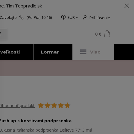
me. Tím Toppradlo.sk
Zavolajte.
(Po-Pia, 10-16)
EUR
Prihlásenie
0
ks
za
0 €
ť
veľkosti
Lormar
Viac
Ohodnotiť produkt
Push up s kosticami podprsenka
Luxusná talianska podprsenka Leilieve 7713 má