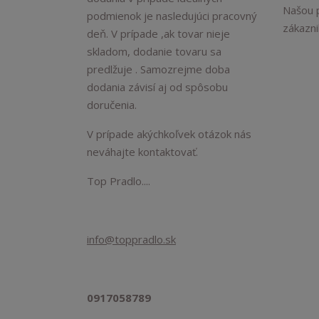
Našou p
podmienok je nasledujúci pracovný
zákaznik
deň. V prípade ,ak tovar nieje
skladom, dodanie tovaru sa
predlžuje . Samozrejme doba
dodania závisí aj od spôsobu
doručenia.
V prípade akýchkoľvek otázok nás
neváhajte kontaktovať.
Top Pradlo....
info@toppradlo.sk
0917058789