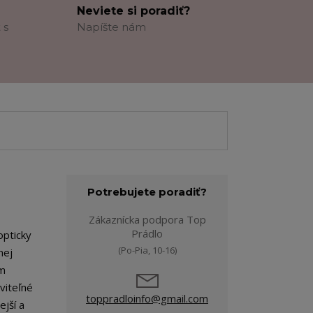
Neviete si poradiť?
 s
Napíšte nám
Potrebujete poradiť?
Zákaznícka podpora Top
Prádlo
opticky
(Po-Pia, 10-16)
nej
ým
viteľné
toppradloinfo@gmail.com
ejší a