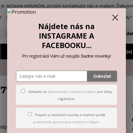
o je dočasne nefunkčné, prosím kontaktujte nás e-mailom. Ďakuje
ť
Viac
Neviete si rady? 
Nájdete nás na
INSTAGRAME A
Hľada
FACEBOOKU...
Nohavičky a tangá
Vyberiem si podľa mojej 
Pri registrácií Vám už neujdú žiadne novinky!
Odoslať
 7713
Súhlasím so
spracovaním osobných údajov
pre účely
registrácie.
Prajem si odoberať novinky e-mailom podľa
podmienok spracovania osobných údajov
.