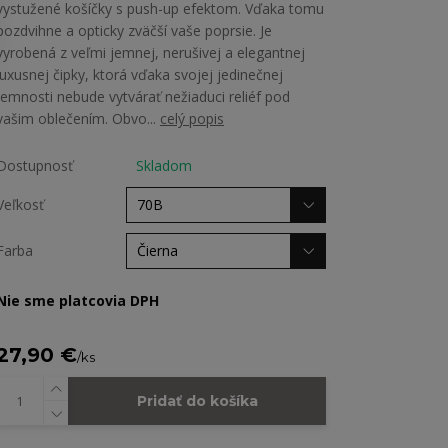
vystužené košíčky s push-up efektom. Vďaka tomu
pozdvihne a opticky zväčší vaše poprsie. Je
vyrobená z veľmi jemnej, nerušivej a elegantnej
luxusnej čipky, ktorá vďaka svojej jedinečnej
jemnosti nebude vytvárať nežiaduci reliéf pod
vašim oblečením. Obvo...
celý popis
Dostupnosť
Skladom
Veľkosť
Farba
Nie sme platcovia DPH
27,90 €
/
ks
Pridať do košíka