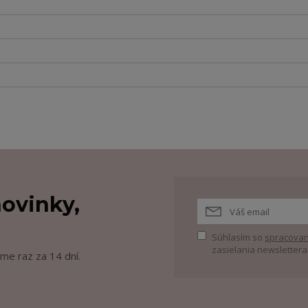
ovinky,
Súhlasím so
spracovan
zasielania newslettera
me raz za 14 dní.