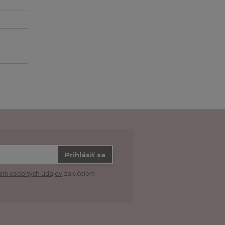
Prihlásiť sa
ím osobných údajov
za účelom
.