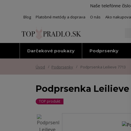
Naše telefónne čísl
Blog
Platobné metódy a doprava
O nás
Ako nakupova
Darčekové poukazy
Podprsenky
Úvod
Podprsenky
Podprsenka Leilieve 7713
Podprsenka Leilieve
TOP produkt