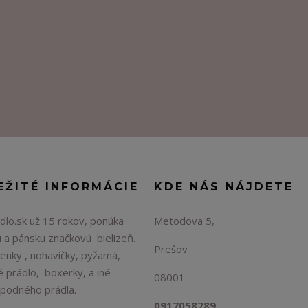
EŽITÉ INFORMÁCIE
KDE NÁS NÁJDETE
lo.sk už 15 rokov, ponúka
Metodova 5,
 a pánsku značkovú bielizeň.
Prešov
enky , nohavičky, pyžamá,
é prádlo, boxerky, a iné
08001
spodného prádla.
0917058789