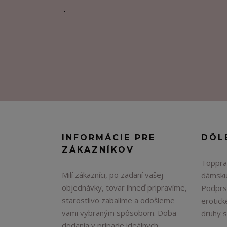
.
INFORMÁCIE PRE
DÔL
ZÁKAZNÍKOV
Topprad
Milí zákazníci, po zadaní vašej
dámsku
objednávky, tovar ihneď pripravíme,
Podprs
starostlivo zabalíme a odošleme
erotick
vami vybraným spôsobom. Doba
druhy 
dodania v prípade ideálnych