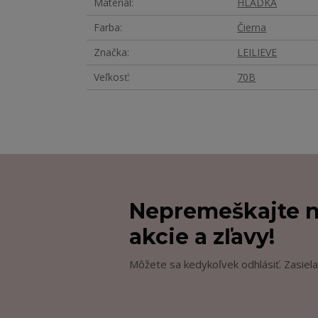
Materiál
HLADKÁ
Farba
Čierna
Značka
LEILIEVE
Veľkosť
70B
Nepremeškajte n
akcie a zľavy!
Môžete sa kedykoľvek odhlásiť. Zasiela