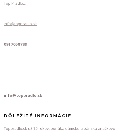
Top Pradlo....
info@toppradlo.sk
0917058789
info@toppradlo.sk
DÔLEŽITÉ INFORMÁCIE
Toppradlo.sk už 15 rokov, ponúka dámsku a pánsku značkovú