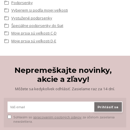
Podprsenky
Vyberiem si podľa mojej veľkosti
Vystužené podprsenky
Špeciálne podprsenky do šiat
Moje prsia sú veľkosti C-D
Moje prsia sú veľkosti D-E
Nepremeškajte novinky,
akcie a zľavy!
Môžete sa kedykoľvek odhlásiť. Zasielame raz za 14 dní.
Prihlásiť sa
Súhlasím so
spracovaním osobných údajov
za účelom zasielania
newslettera.