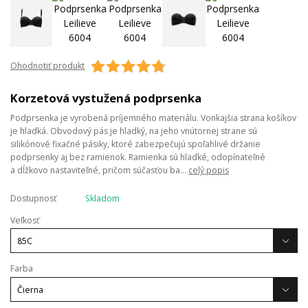
Ohodnotiť produkt
Korzetová vystužená podprsenka
Podprsenka je vyrobená príjemného materiálu. Vonkajšia strana košíkov
je hladká. Obvodový pás je hladký, na jeho vnútornej strane sú
silikónové fixačné pásiky, ktoré zabezpečujú spoľahlivé držanie
podprsenky aj bez ramienok. Ramienka sú hladké, odopínateľné
a dĺžkovo nastaviteľné, pričom súčasťou ba...
celý popis
Dostupnosť
Skladom
Veľkosť
Farba