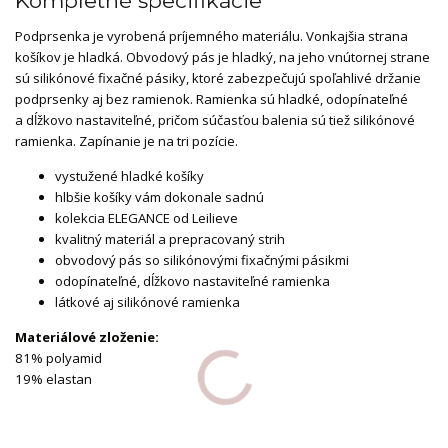
Kompletné špecifikácie
Podprsenka je vyrobená príjemného materiálu. Vonkajšia strana
košíkov je hladká. Obvodový pás je hladký, na jeho vnútornej strane
sú silikónové fixačné pásiky, ktoré zabezpečujú spoľahlivé držanie
podprsenky aj bez ramienok. Ramienka sú hladké, odopínateľné
a dĺžkovo nastaviteľné, pričom súčasťou balenia sú tiež silikónové
ramienka. Zapínanie je na tri pozície.
vystužené hladké košíky
hlbšie košíky vám dokonale sadnú
kolekcia ELEGANCE od Leilieve
kvalitný materiál a prepracovaný strih
obvodový pás so silikónovými fixačnými pásikmi
odopínateľné, dĺžkovo nastaviteľné ramienka
látkové aj silikónové ramienka
Materiálové zloženie:
81% polyamid
19% elastan