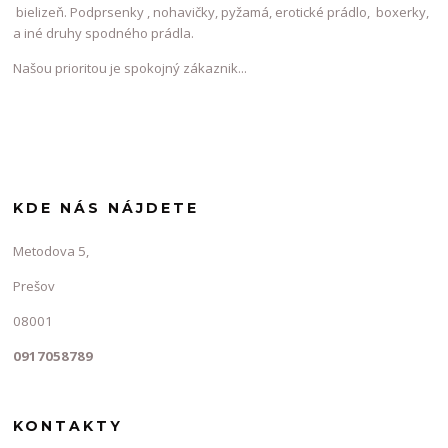
bielizeň. Podprsenky , nohavičky, pyžamá, erotické prádlo, boxerky,
a iné druhy spodného prádla.
Našou prioritou je spokojný zákaznik...
KDE NÁS NÁJDETE
Metodova 5,
Prešov
08001
0917058789
KONTAKTY