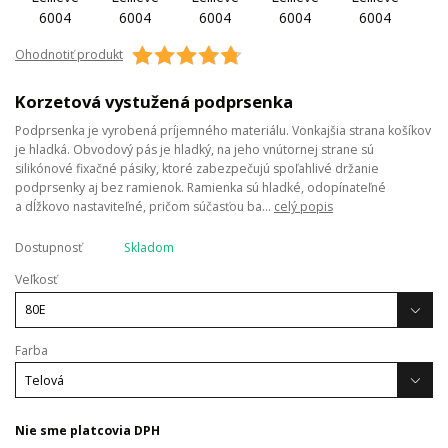
Ohodnotiť produkt
Korzetová vystužená podprsenka
Podprsenka je vyrobená príjemného materiálu. Vonkajšia strana košíkov
je hladká. Obvodový pás je hladký, na jeho vnútornej strane sú
silikónové fixačné pásiky, ktoré zabezpečujú spoľahlivé držanie
podprsenky aj bez ramienok. Ramienka sú hladké, odopínateľné
a dĺžkovo nastaviteľné, pričom súčasťou ba...
celý popis
Dostupnosť
Skladom
Veľkosť
Farba
Nie sme platcovia DPH