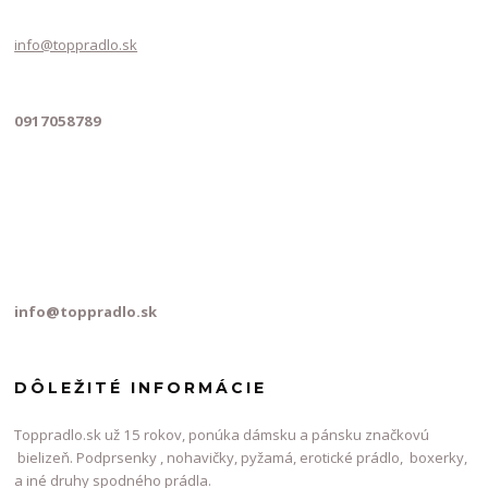
info@toppradlo.sk
0917058789
info@toppradlo.sk
DÔLEŽITÉ INFORMÁCIE
Toppradlo.sk už 15 rokov, ponúka dámsku a pánsku značkovú
bielizeň. Podprsenky , nohavičky, pyžamá, erotické prádlo, boxerky,
a iné druhy spodného prádla.