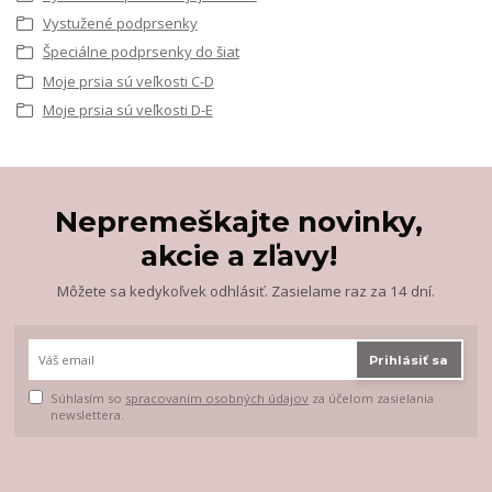
Vystužené podprsenky
Špeciálne podprsenky do šiat
Moje prsia sú veľkosti C-D
Moje prsia sú veľkosti D-E
Nepremeškajte novinky,
akcie a zľavy!
Môžete sa kedykoľvek odhlásiť. Zasielame raz za 14 dní.
Prihlásiť sa
Súhlasím so
spracovaním osobných údajov
za účelom zasielania
newslettera.