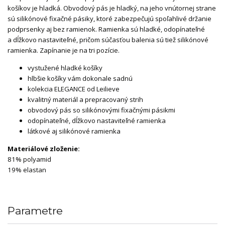
košíkov je hladká. Obvodový pás je hladký, na jeho vnútornej strane
sú silikónové fixačné pásiky, ktoré zabezpečujú spoľahlivé držanie
podprsenky aj bez ramienok. Ramienka sú hladké, odopínateľné
a dĺžkovo nastaviteľné, pričom súčasťou balenia sú tiež silikónové
ramienka. Zapínanie je na tri pozície.
vystužené hladké košíky
hlbšie košíky vám dokonale sadnú
kolekcia ELEGANCE od Leilieve
kvalitný materiál a prepracovaný strih
obvodový pás so silikónovými fixačnými pásikmi
odopínateľné, dĺžkovo nastaviteľné ramienka
látkové aj silikónové ramienka
Materiálové zloženie:
81% polyamid
19% elastan
Parametre