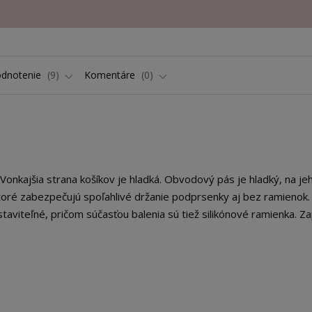
dnotenie
9
Komentáre
0
onkajšia strana košíkov je hladká. Obvodový pás je hladký, na je
 ktoré zabezpečujú spoľahlivé držanie podprsenky aj bez ramienok.
aviteľné, pričom súčasťou balenia sú tiež silikónové ramienka. Za