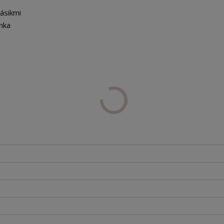
ásikmi
nka