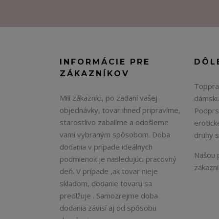
INFORMÁCIE PRE
DÔL
ZÁKAZNÍKOV
Topprad
Milí zákazníci, po zadaní vašej
dámsku
objednávky, tovar ihneď pripravíme,
Podprs
starostlivo zabalíme a odošleme
erotick
vami vybraným spôsobom. Doba
druhy 
dodania v prípade ideálnych
Našou p
podmienok je nasledujúci pracovný
zákaznik
deň. V prípade ,ak tovar nieje
skladom, dodanie tovaru sa
predlžuje . Samozrejme doba
dodania závisí aj od spôsobu