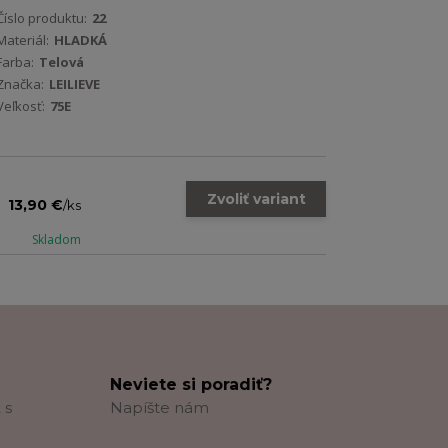
Číslo produktu:
22
Materiál:
HLADKÁ
Farba:
Telová
Značka:
LEILIEVE
Veľkosť:
75E
Zvoliť variant
13,90 €
/
ks
Skladom
Neviete si poradiť?
 s
Napíšte nám