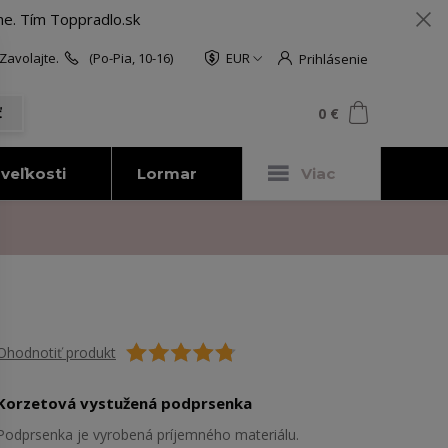
me. Tím Toppradlo.sk
Zavolajte.
(Po-Pia, 10-16)
EUR
Prihlásenie
0
ks
za
0 €
ť
veľkosti
Lormar
Viac
Ohodnotiť produkt
Korzetová vystužená podprsenka
Podprsenka je vyrobená príjemného materiálu.