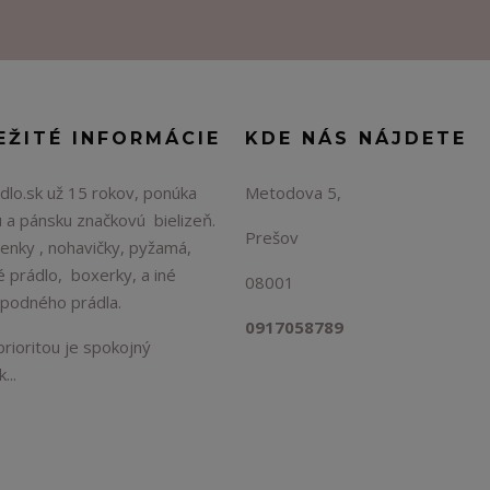
EŽITÉ INFORMÁCIE
KDE NÁS NÁJDETE
lo.sk už 15 rokov, ponúka
Metodova 5,
 a pánsku značkovú bielizeň.
Prešov
enky , nohavičky, pyžamá,
é prádlo, boxerky, a iné
08001
spodného prádla.
0917058789
rioritou je spokojný
...