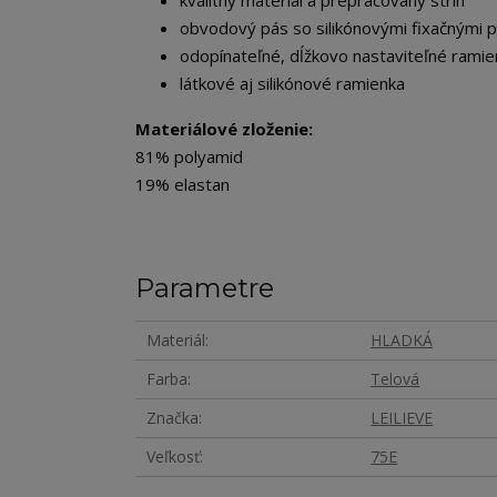
kvalitný materiál a prepracovaný strih
obvodový pás so silikónovými fixačnými p
odopínateľné, dĺžkovo nastaviteľné ramie
látkové aj silikónové ramienka
Materiálové zloženie:
81% polyamid
19% elastan
Parametre
Materiál
HLADKÁ
Farba
Telová
Značka
LEILIEVE
Veľkosť
75E