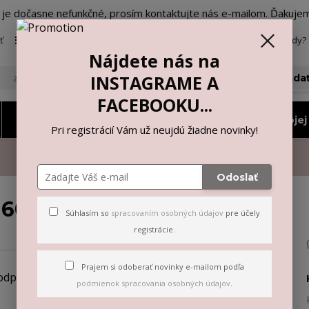
o je dočasne nefunkčné, prosím kontaktujte nás e-mailom. Ďakuje
ť
Viac
Neviete si rady? 
Nájdete nás na
INSTAGRAME A
Hľada
FACEBOOKU...
Nohavičky a tangá
Vyberiem si podľa mojej 
Pri registrácií Vám už neujdú žiadne novinky!
Odoslať
 6004
Súhlasím so
spracovaním osobných údajov
pre účely
registrácie.
Prajem si odoberať novinky e-mailom podľa
podmienok spracovania osobných údajov
.