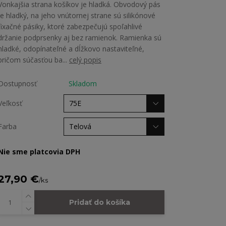
Vonkajšia strana košíkov je hladká. Obvodový pás
je hladký, na jeho vnútornej strane sú silikónové
fixačné pásiky, ktoré zabezpečujú spoľahlivé
držanie podprsenky aj bez ramienok. Ramienka sú
hladké, odopínateľné a dĺžkovo nastaviteľné,
pričom súčasťou ba...
celý popis
Dostupnosť
Skladom
Veľkosť
Farba
Nie sme platcovia DPH
27,90 €
/
ks
Pridať do košíka