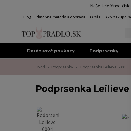
Naše telefónne čísl
Blog
Platobné metódy a doprava
O nás
Ako nakupova
Darčekové poukazy
Podprsenky
Úvod
Podprsenky
Podprsenka Leilieve 6004
Podprsenka Leilieve