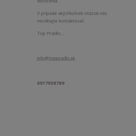
doručenia.
V prípade akýchkoľvek otázok nás
neváhajte kontaktovať.
Top Pradlo....
info@toppradlo.sk
0917058789