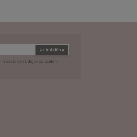
Prihlásiť sa
ím osobných údajov
za účelom
.