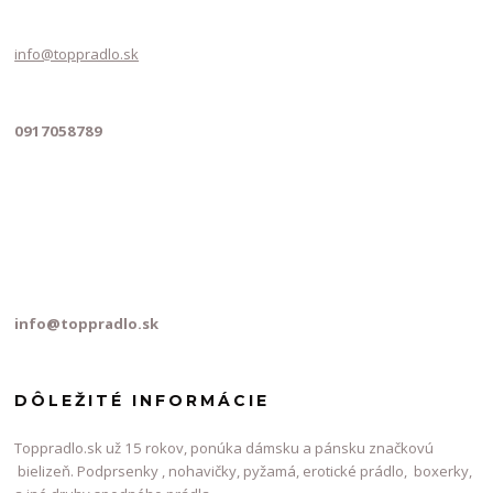
info@toppradlo.sk
0917058789
info@toppradlo.sk
DÔLEŽITÉ INFORMÁCIE
Toppradlo.sk už 15 rokov, ponúka dámsku a pánsku značkovú
bielizeň. Podprsenky , nohavičky, pyžamá, erotické prádlo, boxerky,