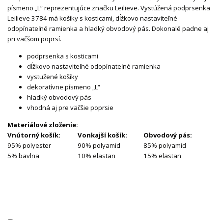
písmeno „L“ reprezentujúce značku Leilieve. Vystúžená podprsenka
Leilieve 3784 má košíky s kosticami, dĺžkovo nastaviteľné
odopínateľné ramienka a hladký obvodový pás. Dokonalé padne aj
pri väčšom poprsí.
podprsenka s kosticami
dĺžkovo nastaviteľné odopínateľné ramienka
vystužené košíky
dekoratívne písmeno „L“
hladký obvodový pás
vhodná aj pre väčšie poprsie
Materiálové zloženie:
Vnútorný košík:
Vonkajší košík:
Obvodový pás:
95% polyester
90% polyamid
85% polyamid
5% bavlna
10% elastan
15% elastan