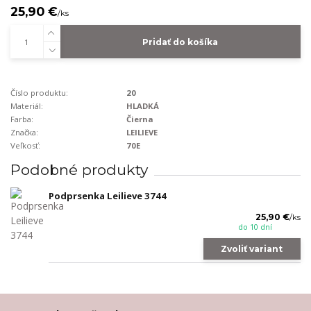
25,90 €
/
ks
Pridať do košíka
Číslo produktu:
20
Materiál:
HLADKÁ
Farba:
Čierna
Značka:
LEILIEVE
Veľkosť:
70E
Podobné produkty
Podprsenka Leilieve 3744
25,90 €
/
ks
do 10 dní
Zvoliť variant