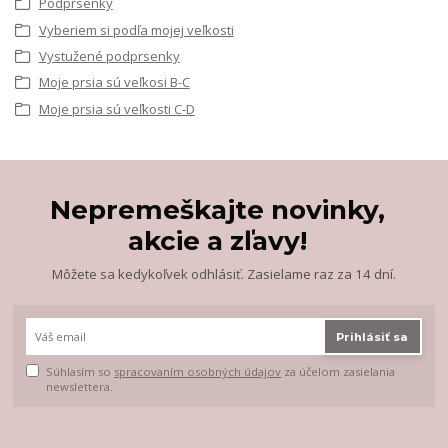
Podprsenky
Vyberiem si podľa mojej veľkosti
Vystužené podprsenky
Moje prsia sú veľkosi B-C
Moje prsia sú veľkosti C-D
Nepremeškajte novinky,
akcie a zľavy!
Môžete sa kedykoľvek odhlásiť. Zasielame raz za 14 dní.
Prihlásiť sa
Súhlasím so
spracovaním osobných údajov
za účelom zasielania
newslettera.