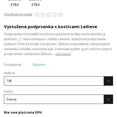
Ohodnotiť produkt
Vystužená podprsenka s kosticami Leilieve
Podprsenka má hladké bezšvové vystužené košíky medzi ktorými je
písmeno „L“ reprezentujúce značku Leilieve. Vystúžená podprsenka
Leilieve 3784 má košíky s kosticami, dĺžkovo nastaviteľné odopínateľné
ramienka a hladký obvodový pás. Dokonalé padne aj pri väčšom poprsí.
podprsenka s kosticami dĺžkovo...
celý popis
Dostupnosť
Skladom
Veľkosť
Farba
Nie sme platcovia DPH