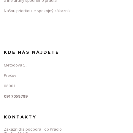
a iné druhy spodného prádla.
Našou prioritou je spokojný zákaznik...
KDE NÁS NÁJDETE
Metodova 5,
Prešov
08001
0917058789
KONTAKTY
Zákaznícka podpora Top Prádlo