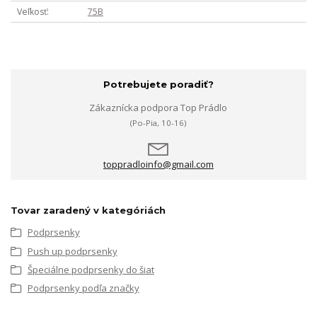
Veľkosť
75B
Potrebujete poradiť?
Zákaznícka podpora Top Prádlo
(Po-Pia, 10-16)
toppradloinfo@gmail.com
Tovar zaradený v kategóriách
Podprsenky
Push up podprsenky
Špeciálne podprsenky do šiat
Podprsenky podľa značky