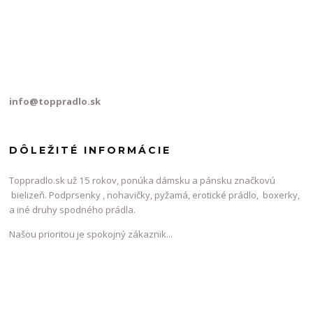
info@toppradlo.sk
DÔLEŽITÉ INFORMÁCIE
Toppradlo.sk už 15 rokov, ponúka dámsku a pánsku značkovú
bielizeň. Podprsenky , nohavičky, pyžamá, erotické prádlo, boxerky,
a iné druhy spodného prádla.
Našou prioritou je spokojný zákaznik...