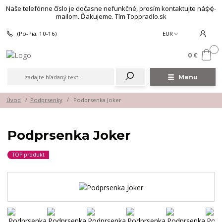
Naše telefónne číslo je dočasne nefunkčné, prosím kontaktujte nás e-
mailom. Ďakujeme. Tím Toppradlo.sk
(Po-Pia, 10-16)
EUR
0
0 €
Menu
Úvod
Podprsenky
Podprsenka Joker
Podprsenka Joker
TOP produkt