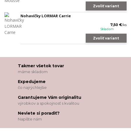
Zvoliť variant
Nohavičky LORMAR Carrie
7,50 €
/
ks
Skladom
Zvoliť variant
Takmer všetok tovar
máme skladom
Expedujeme
čo najrýchlejšie
Garantujeme Vám originalitu
výrobkov a spokojnosť s kvalitou
Neviete si poradiť?
Napíšte nám