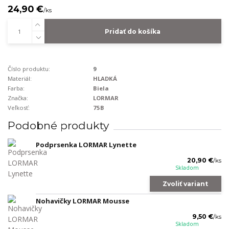
24,90 €
/
ks
Pridať do košíka
Číslo produktu:
9
Materiál:
HLADKÁ
Farba:
Biela
Značka:
LORMAR
Veľkosť:
75B
Podobné produkty
Podprsenka LORMAR Lynette
20,90 €
/
ks
Skladom
Zvoliť variant
Nohavičky LORMAR Mousse
9,50 €
/
ks
Skladom