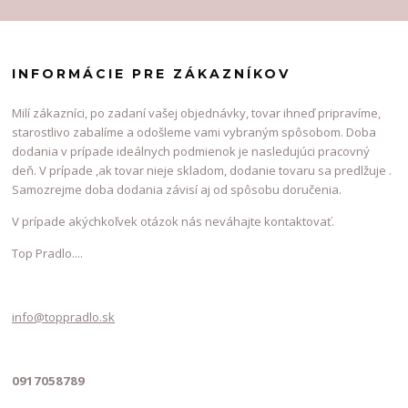
INFORMÁCIE PRE ZÁKAZNÍKOV
Milí zákazníci, po zadaní vašej objednávky, tovar ihneď pripravíme,
starostlivo zabalíme a odošleme vami vybraným spôsobom. Doba
dodania v prípade ideálnych podmienok je nasledujúci pracovný
deň. V prípade ,ak tovar nieje skladom, dodanie tovaru sa predlžuje .
Samozrejme doba dodania závisí aj od spôsobu doručenia.
V prípade akýchkoľvek otázok nás neváhajte kontaktovať.
Top Pradlo....
info@toppradlo.sk
0917058789