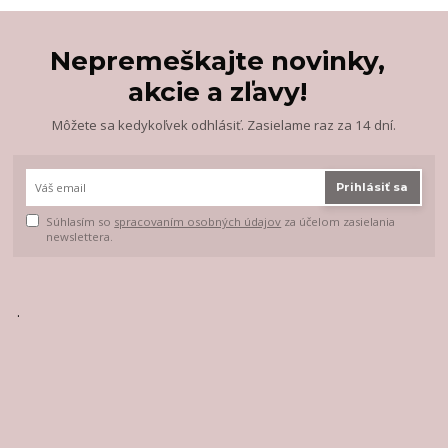
Nepremeškajte novinky,
akcie a zľavy!
Môžete sa kedykoľvek odhlásiť. Zasielame raz za 14 dní.
Prihlásiť sa
Súhlasím so
spracovaním osobných údajov
za účelom zasielania
newslettera.
.