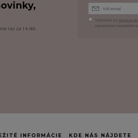
ovinky,
Súhlasím so
spracovan
zasielania newslettera
me raz za 14 dní.
EŽITÉ INFORMÁCIE
KDE NÁS NÁJDETE