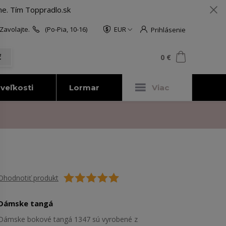
me. Tím Toppradlo.sk
Zavolajte.
(Po-Pia, 10-16)
EUR
Prihlásenie
0
ks
za
0 €
ť
veľkosti
Lormar
Viac
Ohodnotiť produkt
Dámske tangá
Dámske bokové tangá 1347 sú vyrobené z