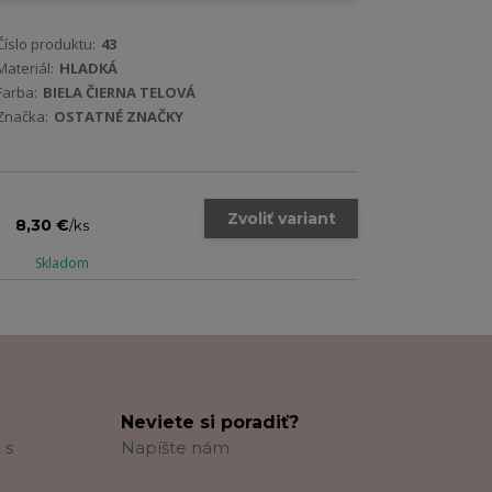
Číslo produktu:
43
Materiál:
HLADKÁ
Farba:
BIELA ČIERNA TELOVÁ
Značka:
OSTATNÉ ZNAČKY
Zvoliť variant
8,30 €
/
ks
Skladom
Neviete si poradiť?
 s
Napíšte nám