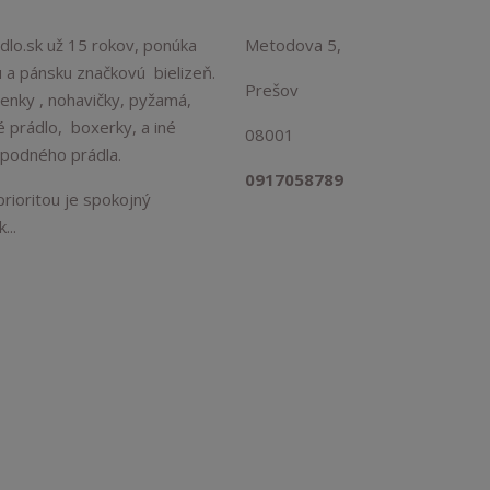
lo.sk už 15 rokov, ponúka
Metodova 5,
 a pánsku značkovú bielizeň.
Prešov
enky , nohavičky, pyžamá,
é prádlo, boxerky, a iné
08001
spodného prádla.
0917058789
rioritou je spokojný
...