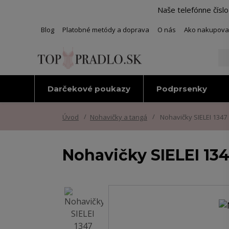
Naše telefónne čísl
Blog
Platobné metódy a doprava
O nás
Ako nakupova
Darčekové poukazy
Podprsenky
Úvod
Nohavičky a tangá
Nohavičky SIELEI 1347
Nohavičky SIELEI 13