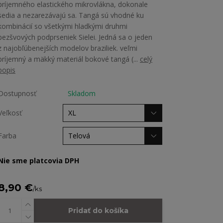
príjemného elastického mikrovlákna, dokonale
sedia a nezarezávajú sa. Tangá sú vhodné ku
kombinácií so všetkými hladkými druhmi
bezšvových podprseniek Sielei. Jedná sa o jeden
z najobľúbenejších modelov braziliek. veľmi
príjemný a mäkký materiál bokové tangá (...
celý
popis
Dostupnosť
Skladom
Veľkosť
Farba
Nie sme platcovia DPH
8,90 €
/
ks
Pridať do košíka