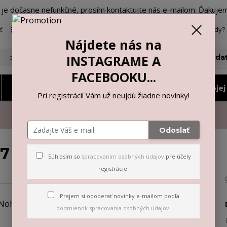
o je dočasne nefunkčné, prosím kontaktujte nás e-mailom. Ďakuje
ť
Viac
Neviete si rady? 
Nájdete nás na
INSTAGRAME A
Hľada
FACEBOOKU...
Nohavičky a tangá
Vyberiem si podľa mojej 
Pri registrácií Vám už neujdú žiadne novinky!
Odoslať
47
Súhlasím so
spracovaním osobných údajov
pre účely
registrácie.
Prajem si odoberať novinky e-mailom podľa
podmienok spracovania osobných údajov
.