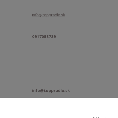
info@toppradlo.sk
0917058789
info@toppradlo.sk