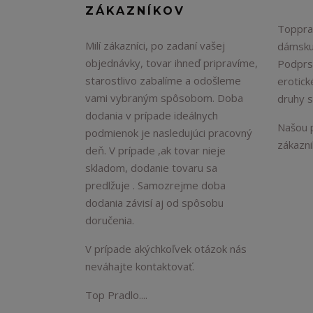
ZÁKAZNÍKOV
Topprad
Milí zákazníci, po zadaní vašej
dámsku
objednávky, tovar ihneď pripravíme,
Podprs
starostlivo zabalíme a odošleme
erotick
vami vybraným spôsobom. Doba
druhy 
dodania v prípade ideálnych
Našou p
podmienok je nasledujúci pracovný
zákaznik
deň. V prípade ,ak tovar nieje
skladom, dodanie tovaru sa
predlžuje . Samozrejme doba
dodania závisí aj od spôsobu
doručenia.
V prípade akýchkoľvek otázok nás
neváhajte kontaktovať.
Top Pradlo....