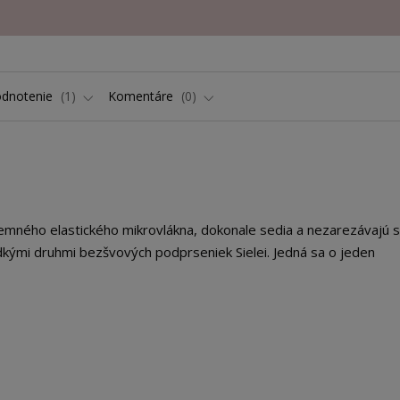
dnotenie
1
Komentáre
0
mného elastického mikrovlákna, dokonale sedia a nezarezávajú s
dkými druhmi bezšvových podprseniek Sielei. Jedná sa o jeden