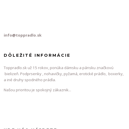
info@toppradlo.sk
DÔLEŽITÉ INFORMÁCIE
Toppradlo.sk už 15 rokov, ponúka dámsku a pánsku značkovú
bielizeň. Podprsenky , nohavičky, pyžamá, erotické prádlo, boxerky,
a iné druhy spodného prádla.
Našou prioritou je spokojný zákaznik...