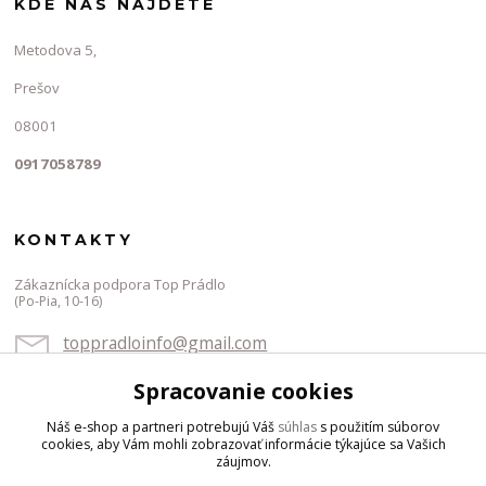
KDE NÁS NÁJDETE
Metodova 5,
Prešov
08001
0917058789
KONTAKTY
Zákaznícka podpora Top Prádlo
(Po-Pia, 10-16)
toppradloinfo@gmail.com
Spracovanie cookies
Náš e-shop a partneri potrebujú Váš
súhlas
s použitím súborov
cookies, aby Vám mohli zobrazovať informácie týkajúce sa Vašich
záujmov.