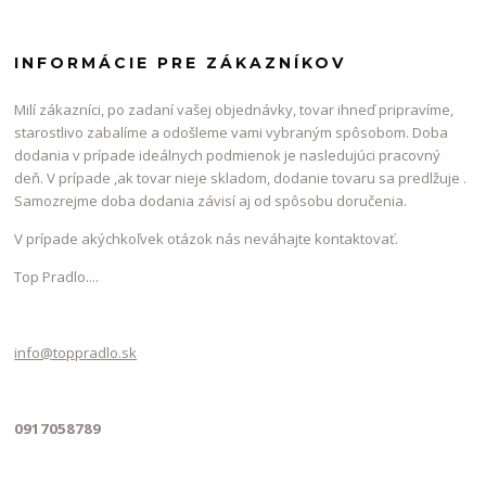
INFORMÁCIE PRE ZÁKAZNÍKOV
Milí zákazníci, po zadaní vašej objednávky, tovar ihneď pripravíme,
starostlivo zabalíme a odošleme vami vybraným spôsobom. Doba
dodania v prípade ideálnych podmienok je nasledujúci pracovný
deň. V prípade ,ak tovar nieje skladom, dodanie tovaru sa predlžuje .
Samozrejme doba dodania závisí aj od spôsobu doručenia.
V prípade akýchkoľvek otázok nás neváhajte kontaktovať.
Top Pradlo....
info@toppradlo.sk
0917058789