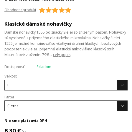
Ohodnotiť produkt
Klasické dámské nohavičky
Dámske nohavičky 1555 od značky Sielei so zníženým pásom. Nohavičky
sú vyrobené z príjemného elastického mikrovlákna. Nohavičky Sielei
1555 je možné kombinovať so všetkými druhmi hladkých, bezšvových
podprseniek Sielei. príjemné elastické mikrovlákno klasický strih
Materiálové zloženie: 79%...
celý popis
Dostupnosť
Skladom
Veľkosť
Farba
Nie sme platcovia DPH
8,30 €
/
ks