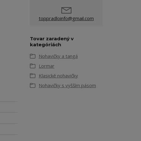
toppradloinfo@gmail.com
Tovar zaradený v
kategóriách
Nohavičky a tangá
Lormar
Klasické nohavičky
Nohavičky s vyšším pásom