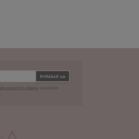
Prihlásiť sa
ím osobných údajov
za účelom
.