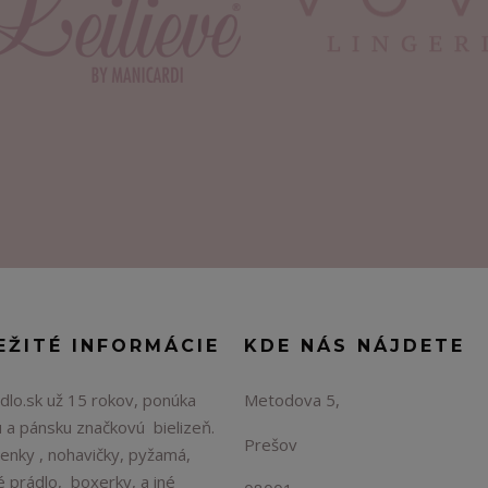
EŽITÉ INFORMÁCIE
KDE NÁS NÁJDETE
lo.sk už 15 rokov, ponúka
Metodova 5,
 a pánsku značkovú bielizeň.
Prešov
enky , nohavičky, pyžamá,
é prádlo, boxerky, a iné