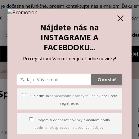
o je dočasne nefunkčné, prosím kontaktujte nás e-mailom. Ďakuje
ť
Viac
Neviete si rady? 
Nájdete nás na
INSTAGRAME A
Hľada
FACEBOOKU...
Nohavičky a tangá
Vyberiem si podľa mojej 
Pri registrácií Vám už neujdú žiadne novinky!
puma
Odoslať
 Spuma
Súhlasím so
spracovaním osobných údajov
pre účely
registrácie.
Prajem si odoberať novinky e-mailom podľa
podmienok spracovania osobných údajov
.