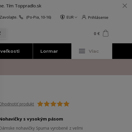
me. Tím Toppradlo.sk
Zavolajte.
(Po-Pia, 10-16)
EUR
Prihlásenie
0
ks
za
0 €
ť
veľkosti
Lormar
Viac
Ohodnotiť produkt
Nohavičky s vysokým pásom
Dámske nohavičky Spuma vyrobené z veľmi