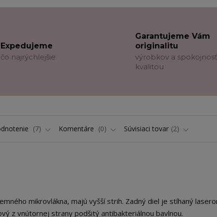
Garantujeme Vám
Expedujeme
originalitu
čo najrýchlejšie
výrobkov a spokojnosť
kvalitou
dnotenie
7
Komentáre
0
Súvisiaci tovar
2
ného mikrovlákna, majú vyšší strih. Zadný diel je stíhaný laser
vý z vnútornej strany podšitý antibakteriálnou bavlnou.