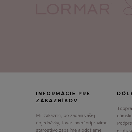
.
INFORMÁCIE PRE
DÔL
ZÁKAZNÍKOV
Topprad
Milí zákazníci, po zadaní vašej
dámsku
objednávky, tovar ihneď pripravíme,
Podprs
starostlivo zabalíme a odošleme
erotick