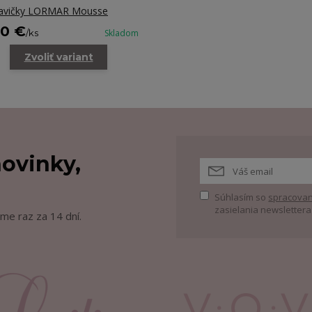
avičky LORMAR Mousse
50 €
/
ks
Skladom
Zvoliť variant
ovinky,
Súhlasím so
spracovan
zasielania newslettera
me raz za 14 dní.