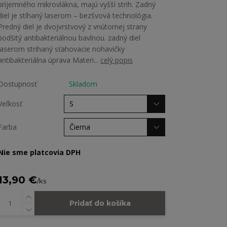
príjemného mikrovlákna, majú vyšší strih. Zadný
diel je stíhaný laserom – bezšvová technológia.
Predný diel je dvojvrstvový z vnútornej strany
podšitý antibakteriálnou bavlnou. zadný diel
laserom strihaný sťahovacie nohavičky
antibakteriálna úprava Materi...
celý popis
Dostupnosť
Skladom
Veľkosť
Farba
Nie sme platcovia DPH
13,90 €
/
ks
Pridať do košíka