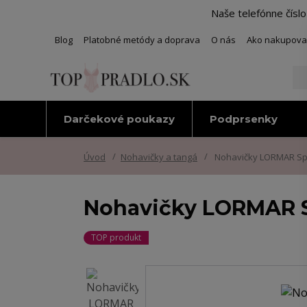
Naše telefónne čísl
Blog
Platobné metódy a doprava
O nás
Ako nakupova
Darčekové poukazy
Podprsenky
Úvod
Nohavičky a tangá
Nohavičky LORMAR S
Nohavičky LORMAR
TOP produkt