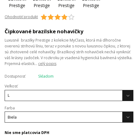
Ohodnotiť produkt
Čipkované brazílske nohavičky
Luxusné brazilky Prestige z kolekcie MyClass, ktorá má dlhoročne
overenú strihovú líniu, teraz v ponuke s novou luxusnou čipkou, z ktorej
sú zhotovené celé nohavičky. Brazilkový strih nohavičiek nechá vyniknúť
váš krásny zadoček. V rozkroku je vsadená hygienická bavlnená výstelka.
Prijemná elastick...
celý popis
Dostupnosť
Skladom
Veľkosť
Farba
Nie sme platcovia DPH