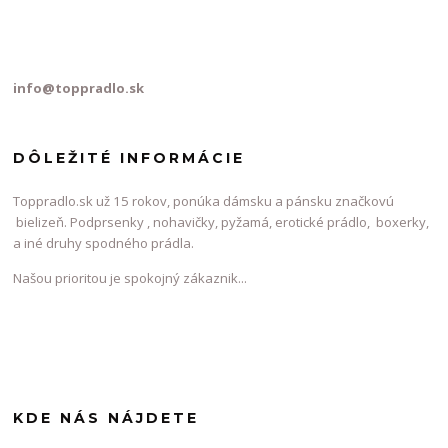
info@toppradlo.sk
DÔLEŽITÉ INFORMÁCIE
Toppradlo.sk už 15 rokov, ponúka dámsku a pánsku značkovú
bielizeň. Podprsenky , nohavičky, pyžamá, erotické prádlo, boxerky,
a iné druhy spodného prádla.
Našou prioritou je spokojný zákaznik...
KDE NÁS NÁJDETE