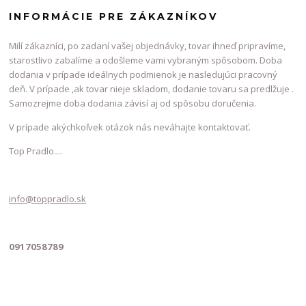
INFORMÁCIE PRE ZÁKAZNÍKOV
Milí zákazníci, po zadaní vašej objednávky, tovar ihneď pripravíme,
starostlivo zabalíme a odošleme vami vybraným spôsobom. Doba
dodania v prípade ideálnych podmienok je nasledujúci pracovný
deň. V prípade ,ak tovar nieje skladom, dodanie tovaru sa predlžuje .
Samozrejme doba dodania závisí aj od spôsobu doručenia.
V prípade akýchkoľvek otázok nás neváhajte kontaktovať.
Top Pradlo....
info@toppradlo.sk
0917058789