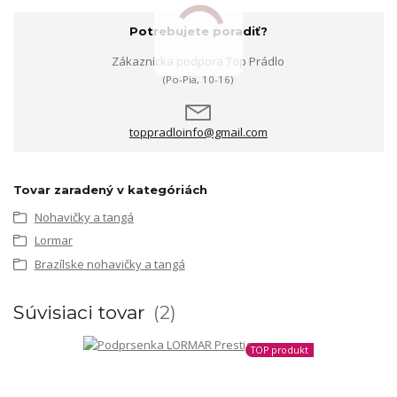
Potrebujete poradiť?
Zákaznícka podpora Top Prádlo
(Po-Pia, 10-16)
toppradloinfo@gmail.com
Tovar zaradený v kategóriách
Nohavičky a tangá
Lormar
Brazílske nohavičky a tangá
Súvisiaci tovar
2
TOP produkt