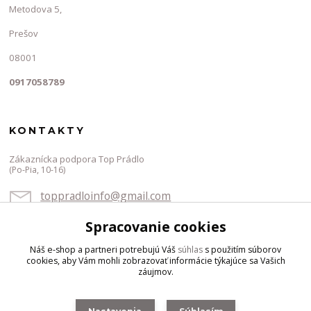
Metodova 5,
Prešov
08001
0917058789
KONTAKTY
Zákaznícka podpora Top Prádlo
(Po-Pia, 10-16)
toppradloinfo@gmail.com
Spracovanie cookies
Náš e-shop a partneri potrebujú Váš
súhlas
s použitím súborov
cookies, aby Vám mohli zobrazovať informácie týkajúce sa Vašich
záujmov.
Vytvorené na
Eshop-rychlo.sk