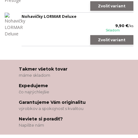
Zvoliť variant
Nohavičky LORMAR Deluxe
9,90 €
/
ks
Skladom
Zvoliť variant
Takmer všetok tovar
máme skladom
Expedujeme
čo najrýchlejšie
Garantujeme Vám originalitu
výrobkov a spokojnosť s kvalitou
Neviete si poradiť?
Napíšte nám