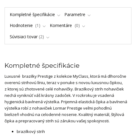
Kompletné špecifikácie
Parametre
Hodnotenie
1
Komentáre
0
Súvisiaci tovar
2
Kompletné špecifikácie
Luxusné brazilky Prestige z kolekcie MyClass, ktorá má dlhoročne
overenú strihovú líniu, teraz v ponuke s novou luxusnou čipkou,
z ktorej sú zhotovené celé nohavičky. Brazilkový strih nohavičiek
nechá vyniknúť váš krásny zadoček. V rozkroku je vsadená
hygienická bavlnená výstelka. Prijemná elastická čipka a bavlnená
výstelka robí z nohavičiek Lormar Prestige veľmi pohodlnú
bielizeň vhodnú na celodenné nosenie. Kvalitný materiál, štýlová
čipka a prepracovaný strih sú zárukou vašej spokojnosti.
brazilkový strih