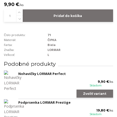
9,90 €
/
ks
Pridať do košíka
Číslo produktu:
71
Materiál:
ČIPKA
Farba:
Biela
Značka:
LORMAR
Veľkosť:
L
Podobné produkty
Nohavičky LORMAR Perfect
9,90 €
/
ks
Skladom
Zvoliť variant
Podprsenka LORMAR Prestige
19,80 €
/
ks
Skladom