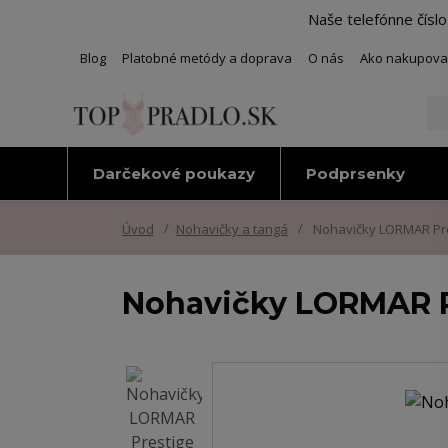
Naše telefónne čísl
Blog
Platobné metódy a doprava
O nás
Ako nakupova
Darčekové poukazy
Podprsenky
Úvod
Nohavičky a tangá
Nohavičky LORMAR Pr
Nohavičky LORMAR P