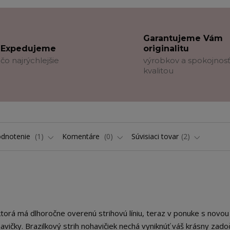
Garantujeme Vám
Expedujeme
originalitu
čo najrýchlejšie
výrobkov a spokojnosť
kvalitou
dnotenie
1
Komentáre
0
Súvisiaci tovar
2
ktorá má dlhoročne overenú strihovú líniu, teraz v ponuke s novou
avičky. Brazilkový strih nohavičiek nechá vyniknúť váš krásny zado