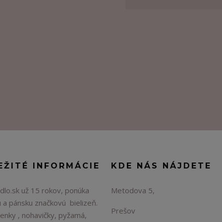
EŽITÉ INFORMÁCIE
KDE NÁS NÁJDETE
lo.sk už 15 rokov, ponúka
Metodova 5,
 a pánsku značkovú bielizeň.
Prešov
enky , nohavičky, pyžamá,