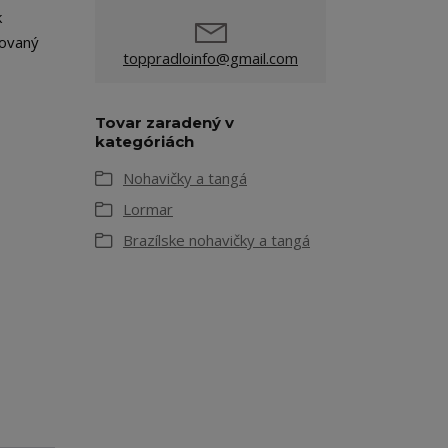
k
covaný
toppradloinfo@gmail.com
Tovar zaradený v
kategóriách
Nohavičky a tangá
Lormar
Brazílske nohavičky a tangá