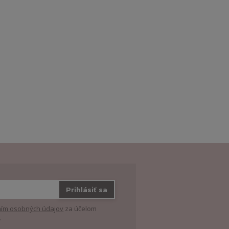
Prihlásiť sa
ím osobných údajov
za účelom
.