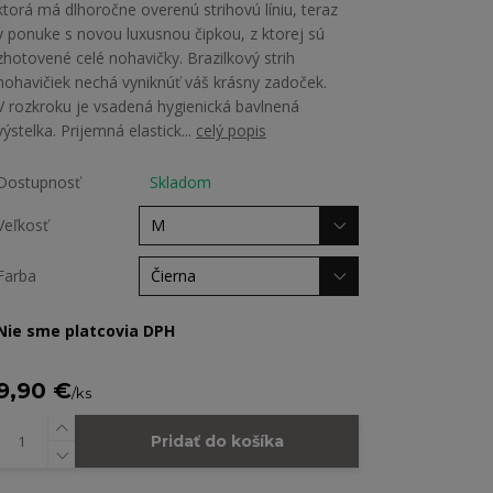
ktorá má dlhoročne overenú strihovú líniu, teraz
v ponuke s novou luxusnou čipkou, z ktorej sú
zhotovené celé nohavičky. Brazilkový strih
nohavičiek nechá vyniknúť váš krásny zadoček.
V rozkroku je vsadená hygienická bavlnená
výstelka. Prijemná elastick...
celý popis
Dostupnosť
Skladom
Veľkosť
Farba
Nie sme platcovia DPH
9,90 €
/
ks
Pridať do košíka