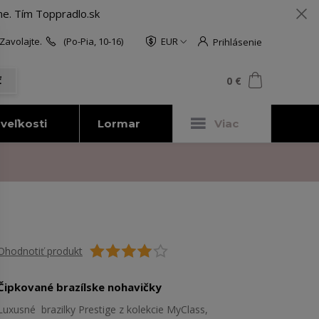
me. Tím Toppradlo.sk
Zavolajte.
(Po-Pia, 10-16)
EUR
Prihlásenie
0
ks
za
0 €
ť
veľkosti
Lormar
Viac
Ohodnotiť produkt
Čipkované brazílske nohavičky
Luxusné brazilky Prestige z kolekcie MyClass,