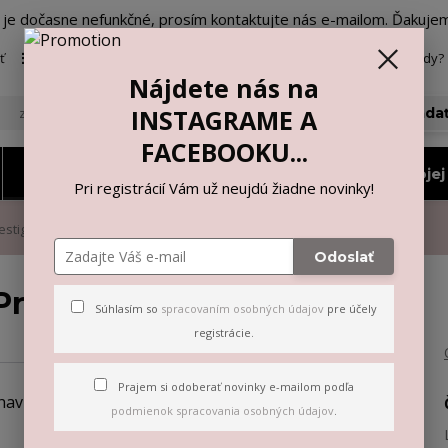
o je dočasne nefunkčné, prosím kontaktujte nás e-mailom. Ďakuje
ť
Viac
Neviete si rady? 
Nájdete nás na
INSTAGRAME A
Hľada
FACEBOOKU...
Nohavičky a tangá
Vyberiem si podľa mojej 
Pri registrácií Vám už neujdú žiadne novinky!
estige
Odoslať
restige
Súhlasím so
spracovaním osobných údajov
pre účely
registrácie.
Prajem si odoberať novinky e-mailom podľa
podmienok spracovania osobných údajov
.