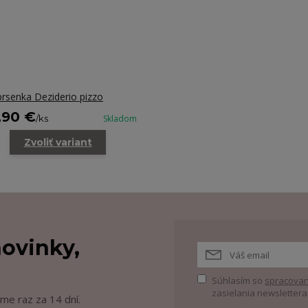
rsenka Deziderio pizzo
,90 €
/
ks
Skladom
Zvoliť variant
ovinky,
Súhlasím so
spracovan
zasielania newslettera
me raz za 14 dní.