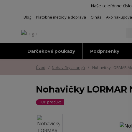
Naše telefónne čísl
Blog
Platobné metódy a doprava
O nás
Ako nakupova
Darčekové poukazy
Podprsenky
Úvod
Nohavičky a tangá
Nohavičky LORMAR M
Nohavičky LORMAR 
TOP produkt