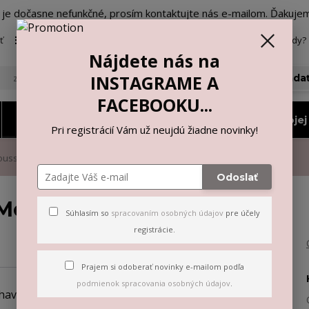
o je dočasne nefunkčné, prosím kontaktujte nás e-mailom. Ďakuje
ť
Viac
Neviete si rady? 
Nájdete nás na
INSTAGRAME A
Hľada
FACEBOOKU...
Nohavičky a tangá
Vyberiem si podľa mojej 
Pri registrácií Vám už neujdú žiadne novinky!
ousse
Odoslať
Mousse
Súhlasím so
spracovaním osobných údajov
pre účely
registrácie.
Prajem si odoberať novinky e-mailom podľa
podmienok spracovania osobných údajov
.