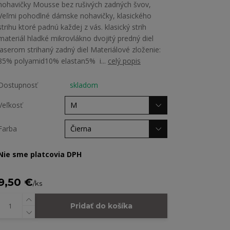
nohavičky Mousse bez rušivých zadných švov,
Veľmi pohodlné dámske nohavičky, klasického
strihu ktoré padnú každej z vás. klasický strih
materiál hladké mikrovlákno dvojitý predný diel
laserom strihaný zadný diel Materiálové zloženie:
85% polyamid10% elastan5% i...
celý popis
Dostupnosť
skladom
Veľkosť
Farba
Nie sme platcovia DPH
9,50 €
/
ks
Pridať do košíka