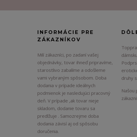
INFORMÁCIE PRE
DÔL
ZÁKAZNÍKOV
Topprad
Milí zákazníci, po zadaní vašej
dámsku
objednávky, tovar ihneď pripravíme,
Podprs
starostlivo zabalíme a odošleme
erotick
vami vybraným spôsobom. Doba
druhy 
dodania v prípade ideálnych
Našou p
podmienok je nasledujúci pracovný
zákaznik
deň. V prípade ,ak tovar nieje
skladom, dodanie tovaru sa
predlžuje . Samozrejme doba
dodania závisí aj od spôsobu
doručenia.