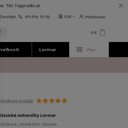
me. Tím Toppradlo.sk
Zavolajte.
(Po-Pia, 10-16)
EUR
Prihlásenie
0
ks
za
0 €
ť
veľkosti
Lormar
Viac
Ohodnotiť produkt
Klasické nohavičky Lormar
Obľúbené „neviditeľné“ dámske