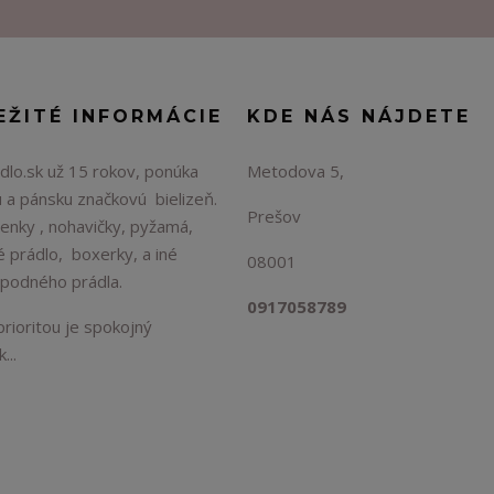
EŽITÉ INFORMÁCIE
KDE NÁS NÁJDETE
lo.sk už 15 rokov, ponúka
Metodova 5,
 a pánsku značkovú bielizeň.
Prešov
enky , nohavičky, pyžamá,
é prádlo, boxerky, a iné
08001
spodného prádla.
0917058789
rioritou je spokojný
...