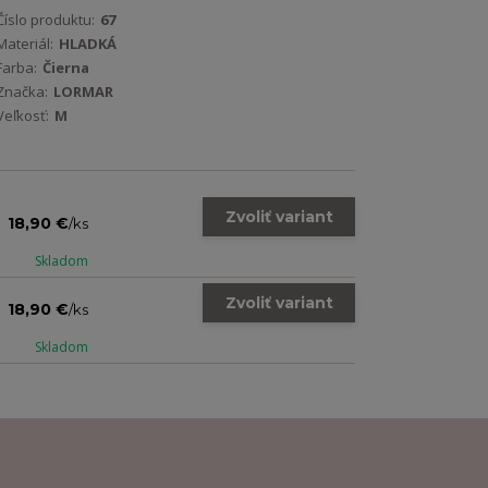
Číslo produktu:
67
Materiál:
HLADKÁ
Farba:
Čierna
Značka:
LORMAR
Veľkosť:
M
Zvoliť variant
18,90 €
/
ks
Skladom
Zvoliť variant
18,90 €
/
ks
Skladom