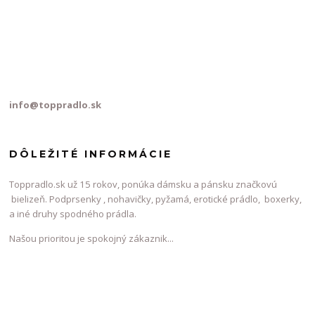
info@toppradlo.sk
DÔLEŽITÉ INFORMÁCIE
Toppradlo.sk už 15 rokov, ponúka dámsku a pánsku značkovú
bielizeň. Podprsenky , nohavičky, pyžamá, erotické prádlo, boxerky,
a iné druhy spodného prádla.
Našou prioritou je spokojný zákaznik...