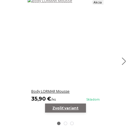
Akcia
Body LORMAR Mousse
Podprsenka S
35,90 €
18,90 €
/
ks
Skladom
/
k
Zvoliť variant
Z