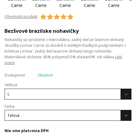
Ohodnotiť produkt
Bezšvové brazílske nohavičky
Nohavičky sú vyrobené z mikrovlákna, zadný diel je laserom strihaný.
Brazílky Lormar Carrie sú vhodné k všetkým hladkých podprsenkám z
kolekcie Lormar. zadný diel laserom strihaný tango nohavičky
Materiálové zloženie: 85% polyamid15% elastan5% iné vlákna
celý
popis
Dostupnosť
Skladom
Veľkosť
Farba
Nie sme platcovia DPH