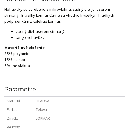
Nohavičky sú vyrobené z mikrovlákna, zadný diel je laserom
strihaný. Brazílky Lormar Carrie sú vhodné k všetkým hladkých
podprsenkám z kolekcie Lormar.
zadný diel laserom strihaný
tango nohavičky
Materiálové zloženie:
85% polyamid
15% elastan
5% iné vlákna
Parametre
Materiál
HLADKÁ
Farba
Telová
Značka
LORMAR
Veľkosť
L