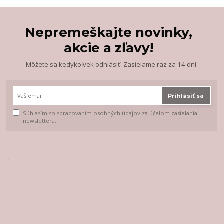
Nepremeškajte novinky,
akcie a zľavy!
Môžete sa kedykoľvek odhlásiť. Zasielame raz za 14 dní.
Prihlásiť sa
Súhlasím so
spracovaním osobných údajov
za účelom zasielania
newslettera.
.