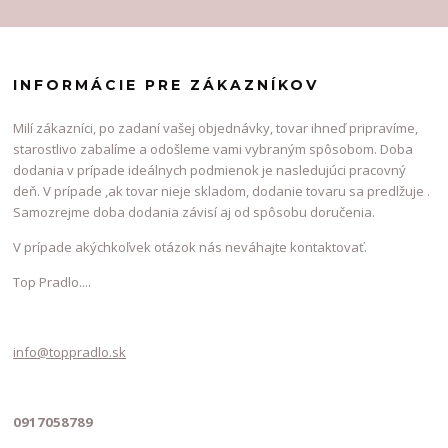
INFORMÁCIE PRE ZÁKAZNÍKOV
Milí zákazníci, po zadaní vašej objednávky, tovar ihneď pripravíme,
starostlivo zabalíme a odošleme vami vybraným spôsobom. Doba
dodania v prípade ideálnych podmienok je nasledujúci pracovný
deň. V prípade ,ak tovar nieje skladom, dodanie tovaru sa predlžuje .
Samozrejme doba dodania závisí aj od spôsobu doručenia.
V prípade akýchkoľvek otázok nás neváhajte kontaktovať.
Top Pradlo....
info@toppradlo.sk
0917058789