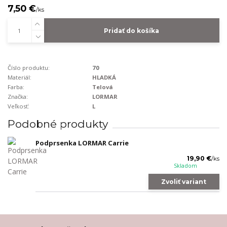
7,50 €
/
ks
Pridať do košíka
Číslo produktu:
70
Materiál:
HLADKÁ
Farba:
Telová
Značka:
LORMAR
Veľkosť:
L
Podobné produkty
Podprsenka LORMAR Carrie
19,90 €
/
ks
Skladom
Zvoliť variant