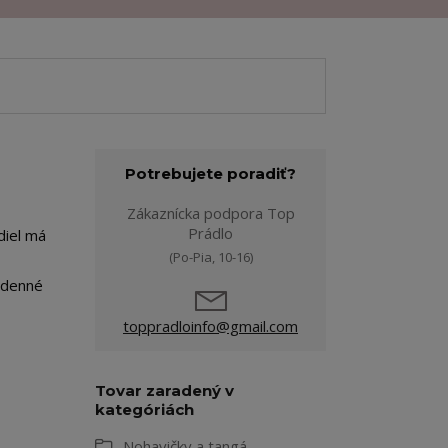
Potrebujete poradiť?
Zákaznícka podpora Top
Prádlo
diel má
(Po-Pia, 10-16)
lodenné
toppradloinfo@gmail.com
Tovar zaradený v
kategóriách
Nohavičky a tangá