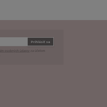
Prihlásiť sa
ím osobných údajov
za účelom
.