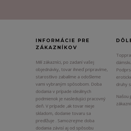
INFORMÁCIE PRE
DÔL
ZÁKAZNÍKOV
Topprad
Milí zákazníci, po zadaní vašej
dámsku
objednávky, tovar ihneď pripravíme,
Podprs
starostlivo zabalíme a odošleme
erotick
vami vybraným spôsobom. Doba
druhy 
dodania v prípade ideálnych
Našou p
podmienok je nasledujúci pracovný
zákaznik
deň. V prípade ,ak tovar nieje
skladom, dodanie tovaru sa
predlžuje . Samozrejme doba
dodania závisí aj od spôsobu