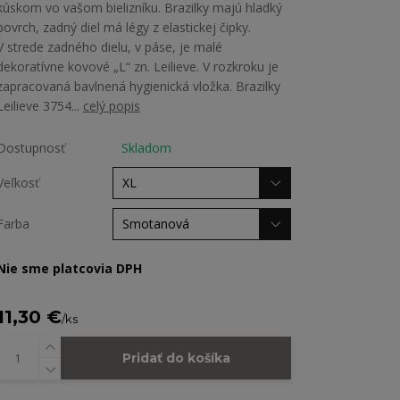
kúskom vo vašom bielizníku. Brazilky majú hladký
povrch, zadný diel má légy z elastickej čipky.
V strede zadného dielu, v páse, je malé
dekoratívne kovové „L“ zn. Leilieve. V rozkroku je
zapracovaná bavlnená hygienická vložka. Brazilky
Leilieve 3754...
celý popis
Dostupnosť
Skladom
Veľkosť
Farba
Nie sme platcovia DPH
11,30 €
/
ks
Pridať do košíka