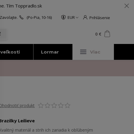
me. Tím Toppradlo.sk
Zavolajte.
(Po-Pia, 10-16)
EUR
Prihlásenie
0
ks
za
0 €
ť
veľkosti
Lormar
Viac
Ohodnotiť produkt
Brazilky Leilieve
Kvalitný materiál a strih ich zariadia k obľúbeným