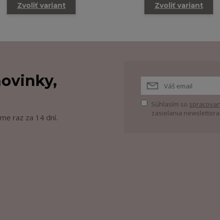
Zvoliť variant
Zvoliť variant
ovinky,
Súhlasím so
spracovan
zasielania newslettera
me raz za 14 dní.