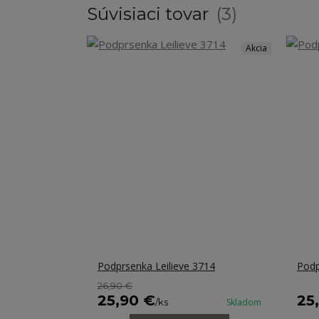
Súvisiaci tovar
3
Akcia
Podprsenka Leilieve 3714
Podp
26,90 €
25,90 €
25
/
ks
Skladom