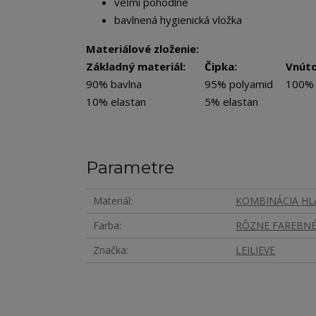
veľmi pohodlné
bavlnená hygienická vložka
Materiálové zloženie:
Základný materiál:
Čipka:
Vnúto
90% bavlna
95% polyamid
100% 
10% elastan
5% elastan
Parametre
Materiál
KOMBINÁCIA HLA
Farba
RÔZNE FAREBNÉ
Značka
LEILIEVE