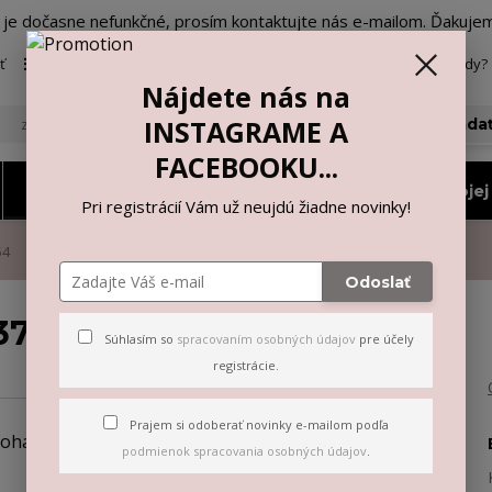
o je dočasne nefunkčné, prosím kontaktujte nás e-mailom. Ďakuje
ť
Viac
Neviete si rady? 
Nájdete nás na
INSTAGRAME A
Hľada
FACEBOOKU...
Nohavičky a tangá
Vyberiem si podľa mojej 
Pri registrácií Vám už neujdú žiadne novinky!
54
Odoslať
3754
Súhlasím so
spracovaním osobných údajov
pre účely
registrácie.
Prajem si odoberať novinky e-mailom podľa
podmienok spracovania osobných údajov
.