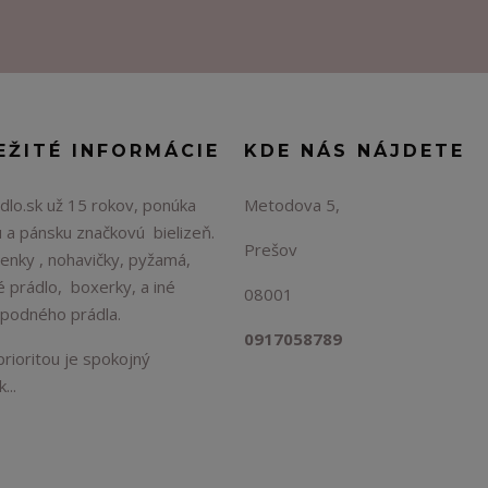
EŽITÉ INFORMÁCIE
KDE NÁS NÁJDETE
lo.sk už 15 rokov, ponúka
Metodova 5,
 a pánsku značkovú bielizeň.
Prešov
enky , nohavičky, pyžamá,
é prádlo, boxerky, a iné
08001
spodného prádla.
0917058789
rioritou je spokojný
...