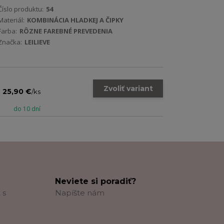
Číslo produktu:
54
Materiál:
KOMBINÁCIA HLADKEJ A ČIPKY
Farba:
RÔZNE FAREBNÉ PREVEDENIA
Značka:
LEILIEVE
Zvoliť variant
25,90 €
/
ks
do 10 dní
Neviete si poradiť?
 s
Napíšte nám