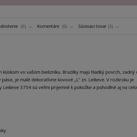
dnotenie
0
Komentáre
0
Súvisiaci tovar
3
ým kúskom vo vašom bielizníku. Brazilky majú hladký povrch, zadný 
v páse, je malé dekoratívne kovové „L“ zn. Leilieve. V rozkroku je
ky Leilieve 3754 sú veľmi prijemné k pokožke a pohodlné aj na ce
ipky