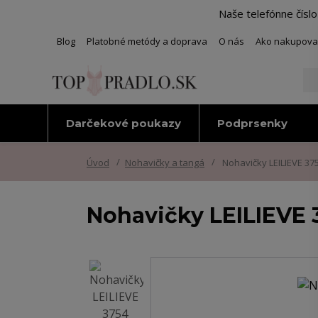
Naše telefónne čísl
Blog
Platobné metódy a doprava
O nás
Ako nakupova
Darčekové poukazy
Podprsenky
Úvod
Nohavičky a tangá
Nohavičky LEILIEVE 37
Nohavičky LEILIEVE 