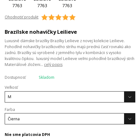
Ohodnotiť produkt
Brazílske nohavičky Leilieve
Luxusné dámske brazilky Brazilky Leilieve z novej kolekcie Leilieve.
Pohodlné nohavičky brazilkového strihu majú prednú časť rovnakú ako
zadnú. Brazilky sú vyrobené z jemného tylu v kombinácii s vysoko
kvalitnou čipkou. luxusný model Leilieve veľmi pohodlné brazilkový strih
Materiálové zloženi...
celý popis
Dostupnosť
Skladom
Veľkosť
Farba
Nie sme platcovia DPH