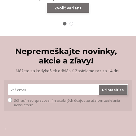
Zvoliť variant
Z
Nepremeškajte novinky,
akcie a zľavy!
Môžete sa kedykoľvek odhlásiť. Zasielame raz za 14 dní.
Prihlásiť sa
Súhlasím so
spracovaním osobných údajov
za účelom zasielania
newslettera.
.