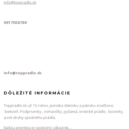
info@toppradlo.sk
0917058789
info@toppradlo.sk
DÔLEŽITÉ INFORMÁCIE
Toppradlo.sk už 15 rokov, ponúka dámsku a pánsku značkovú
bielizeň. Podprsenky , nohavičky, pyžamá, erotické prádlo, boxerky,
a iné druhy spodného prádla.
Našou prioritou je spokojný zákaznik...