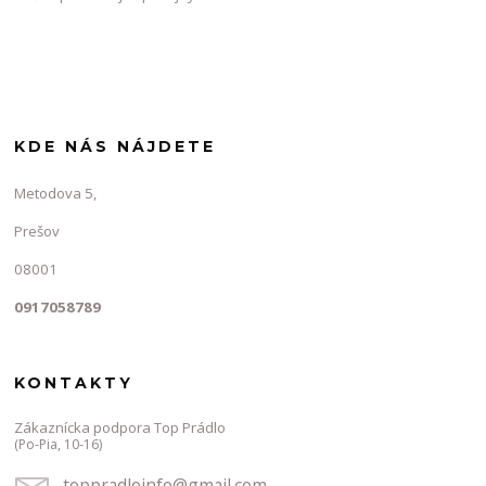
KDE NÁS NÁJDETE
Metodova 5,
Prešov
08001
0917058789
KONTAKTY
Zákaznícka podpora Top Prádlo
(Po-Pia, 10-16)
toppradloinfo@gmail.com