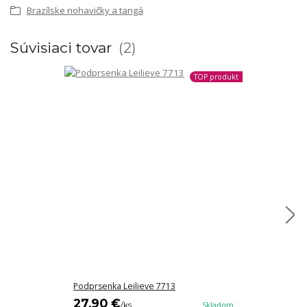
Brazílske nohavičky a tangá
Súvisiaci tovar
2
TOP produkt
Podprsenka Leilieve 7713
Podprsenka L
27,90 €
31,90 €
/
ks
Skladom
/
k