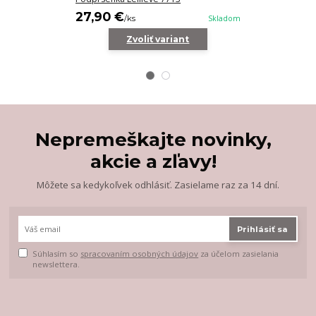
27,90 €
31,90 €
/
ks
Skladom
/
k
Zvoliť variant
Z
Nepremeškajte novinky,
akcie a zľavy!
Môžete sa kedykoľvek odhlásiť. Zasielame raz za 14 dní.
Prihlásiť sa
Súhlasím so
spracovaním osobných údajov
za účelom zasielania
newslettera.