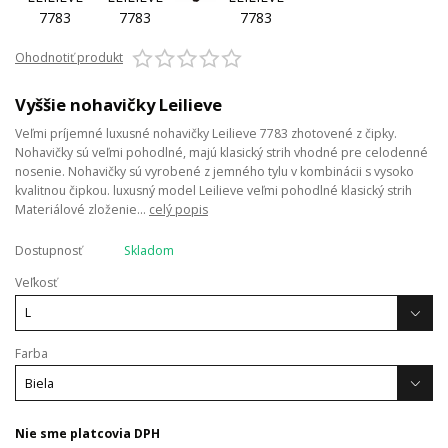
Ohodnotiť produkt
Vyššie nohavičky Leilieve
Veľmi príjemné luxusné nohavičky Leilieve 7783 zhotovené z čipky.
Nohavičky sú veľmi pohodlné, majú klasický strih vhodné pre celodenné
nosenie. Nohavičky sú vyrobené z jemného tylu v kombinácii s vysoko
kvalitnou čipkou. luxusný model Leilieve veľmi pohodlné klasický strih
Materiálové zloženie...
celý popis
Dostupnosť
Skladom
Veľkosť
Farba
Nie sme platcovia DPH