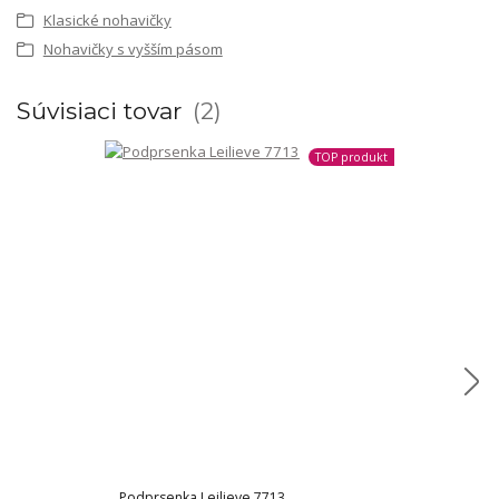
Klasické nohavičky
Nohavičky s vyšším pásom
Súvisiaci tovar
2
TOP produkt
Podprsenka Leilieve 7713
Podprsenka L