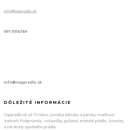
info@toppradlo.sk
0917058789
info@toppradlo.sk
DÔLEŽITÉ INFORMÁCIE
Toppradlo.sk už 15 rokov, ponúka dámsku a pánsku značkovú
bielizeň. Podprsenky , nohavičky, pyžamá, erotické prádlo, boxerky,
a iné druhy spodného prádla.