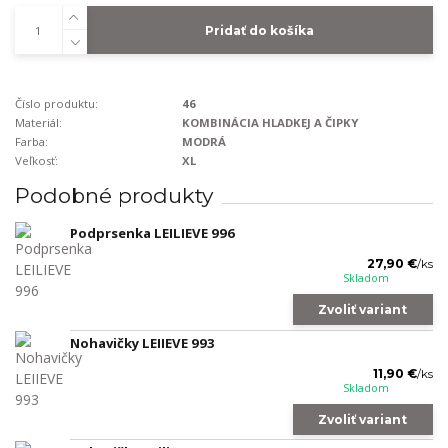
Pridať do košíka
Číslo produktu:
46
Materiál:
KOMBINÁCIA HLADKEJ A ČIPKY
Farba:
MODRÁ
Veľkosť:
XL
Podobné produkty
Podprsenka LEILIEVE 996
27,90 €
/
ks
Skladom
Zvoliť variant
Nohavičky LEIIEVE 993
11,90 €
/
ks
Skladom
Zvoliť variant