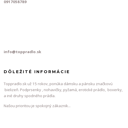
0917058789
info@toppradlo.sk
DÔLEŽITÉ INFORMÁCIE
Toppradlo.sk už 15 rokov, ponúka dámsku a pánsku značkovú
bielizeň. Podprsenky , nohavičky, pyžamá, erotické prádlo, boxerky,
a iné druhy spodného prádla.
Našou prioritou je spokojný zákaznik...