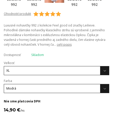
Ohodnotiť produkt
Luxusné nohavičky 992 z kolekcie Feel good od značky Leilieve.
Pohodlné dámske nohavičky klasického strihu sú vyrobené z jemného
mikrovlákna v kombinácii s exkluzívnou elastickou čipkou. Čipka je
vsadená v hornej časti predného aj zadného dielu, čim vlastne vytvára
celý obvod nohavičiek. V hornej ča...
celý popis
Dostupnosť
Skladom
Veľkosť
Farba
Nie sme platcovia DPH
14,90 €
/
ks