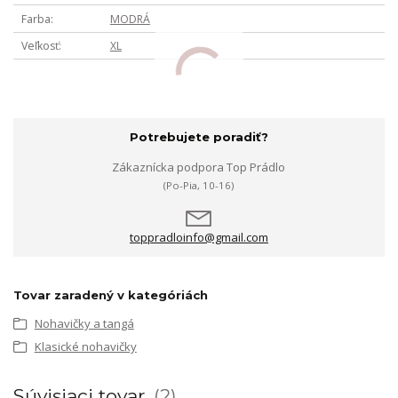
Farba
MODRÁ
Veľkosť
XL
Potrebujete poradiť?
Zákaznícka podpora Top Prádlo
(Po-Pia, 10-16)
toppradloinfo@gmail.com
Tovar zaradený v kategóriách
Nohavičky a tangá
Klasické nohavičky
Súvisiaci tovar
2