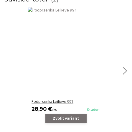
Podprsenka Leilieve 991
Podprsenka LE
28,90 €
27,90 €
/
ks
Skladom
/
k
Zvoliť variant
Z