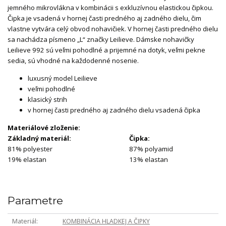
jemného mikrovlákna v kombinácii s exkluzívnou elastickou čipkou.
Čipka je vsadená v hornej časti predného aj zadného dielu, čim
vlastne vytvára celý obvod nohavičiek. V hornej časti predného dielu
sa nachádza písmeno „L“ značky Leilieve. Dámske nohavičky
Leilieve 992 sú veľmi pohodlné a prijemné na dotyk, veľmi pekne
sedia, sú vhodné na každodenné nosenie.
luxusný model Leilieve
veľmi pohodlné
klasický strih
v hornej časti predného aj zadného dielu vsadená čipka
Materiálové zloženie:
Základný materiál:
Čipka:
81% polyester
87% polyamid
19% elastan
13% elastan
Parametre
Materiál
KOMBINÁCIA HLADKEJ A ČIPKY