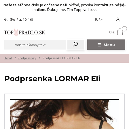
Naše telefónne číslo je dočasne nefunkčné, prosím kontaktujte nás e-
mailom. Ďakujeme. Tím Toppradlo.sk
(Po-Pia, 10-16)
EUR
0
0 €
Menu
Úvod
Podprsenky
Podprsenka LORMAR Eli
Podprsenka LORMAR Eli