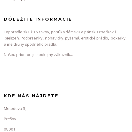
DÔLEŽITÉ INFORMÁCIE
Toppradlo.sk už 15 rokov, ponúka dámsku a pánsku značkovú
bielizeň. Podprsenky , nohavičky, pyžamá, erotické prádlo, boxerky,
a iné druhy spodného prádla.
Našou prioritou je spokojný zákaznik...
KDE NÁS NÁJDETE
Metodova 5,
Prešov
08001