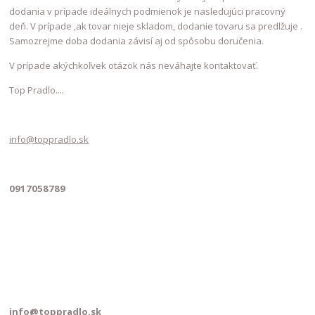
dodania v prípade ideálnych podmienok je nasledujúci pracovný
deň. V prípade ,ak tovar nieje skladom, dodanie tovaru sa predlžuje .
Samozrejme doba dodania závisí aj od spôsobu doručenia.
V prípade akýchkoľvek otázok nás neváhajte kontaktovať.
Top Pradlo....
info@toppradlo.sk
0917058789
info@toppradlo.sk