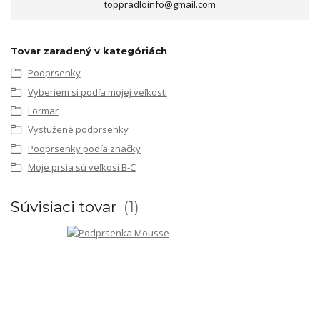
toppradloinfo@gmail.com
Tovar zaradený v kategóriách
Podprsenky
Vyberiem si podľa mojej veľkosti
Lormar
Vystužené podprsenky
Podprsenky podľa značky
Moje prsia sú veľkosi B-C
Súvisiaci tovar
1