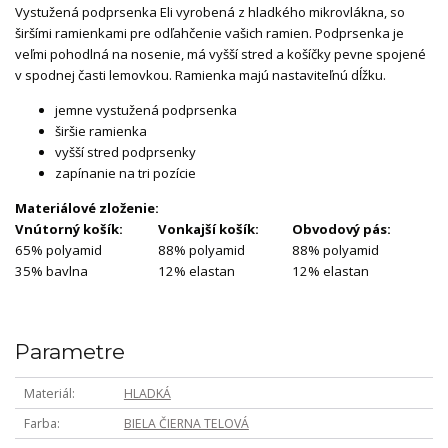
Vystužená podprsenka Eli vyrobená z hladkého mikrovlákna, so
širšími ramienkami pre odľahčenie vašich ramien. Podprsenka je
veľmi pohodlná na nosenie, má vyšší stred a košíčky pevne spojené
v spodnej časti lemovkou. Ramienka majú nastaviteľnú dĺžku.
jemne vystužená podprsenka
širšie ramienka
vyšší stred podprsenky
zapínanie na tri pozície
Materiálové zloženie:
Vnútorný košík:
Vonkajší košík:
Obvodový pás:
65% polyamid
88% polyamid
88% polyamid
35% bavlna
12% elastan
12% elastan
Parametre
Materiál
HLADKÁ
Farba
BIELA ČIERNA TELOVÁ