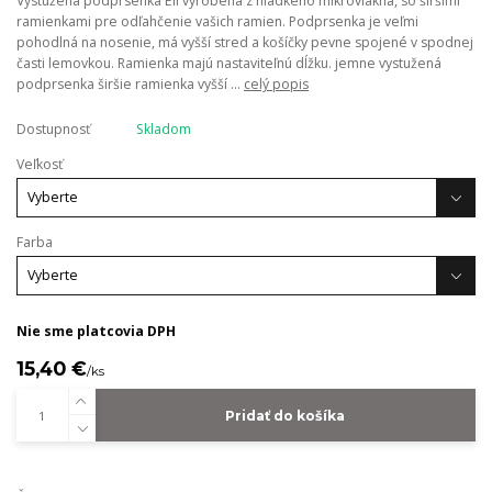
Vystužená podprsenka Eli vyrobená z hladkého mikrovlákna, so širšími
ramienkami pre odľahčenie vašich ramien. Podprsenka je veľmi
pohodlná na nosenie, má vyšší stred a košíčky pevne spojené v spodnej
časti lemovkou. Ramienka majú nastaviteľnú dĺžku. jemne vystužená
podprsenka širšie ramienka vyšší ...
celý popis
Dostupnosť
Skladom
Veľkosť
Farba
Nie sme platcovia DPH
15,40 €
/
ks
Pridať do košíka