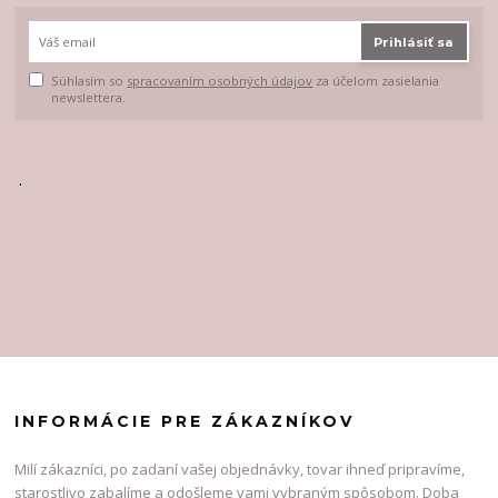
Prihlásiť sa
Súhlasím so
spracovaním osobných údajov
za účelom zasielania
newslettera.
.
INFORMÁCIE PRE ZÁKAZNÍKOV
Milí zákazníci, po zadaní vašej objednávky, tovar ihneď pripravíme,
starostlivo zabalíme a odošleme vami vybraným spôsobom. Doba