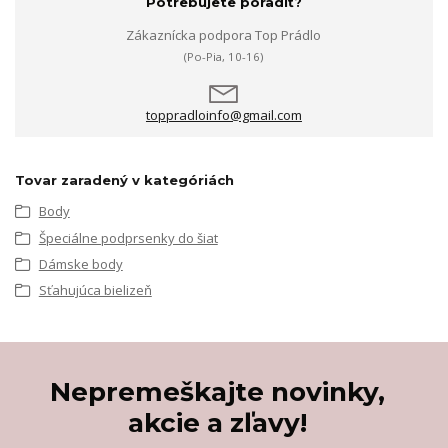
Potrebujete poradiť?
Zákaznícka podpora Top Prádlo
(Po-Pia, 10-16)
toppradloinfo@gmail.com
Tovar zaradený v kategóriách
Body
Špeciálne podprsenky do šiat
Dámske body
Sťahujúca bielizeň
Nepremeškajte novinky,
akcie a zľavy!