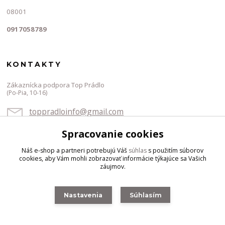
08001
0917058789
KONTAKTY
Zákaznícka podpora Top Prádlo
(Po-Pia, 10-16)
toppradloinfo@gmail.com
Spracovanie cookies
Náš e-shop a partneri potrebujú Váš
súhlas
s použitím súborov
cookies, aby Vám mohli zobrazovať informácie týkajúce sa Vašich
záujmov.
Vytvorené na
Eshop-rychlo.sk
Nastavenia
Súhlasím