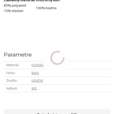
Základný materiál:
Vnútorný klin:
85% polyamid
100% bavlna
15% elastan
Parametre
Materiál
HLADKÁ
Farba
Biela
Značka
LEILIEVE
Veľkosť
80C