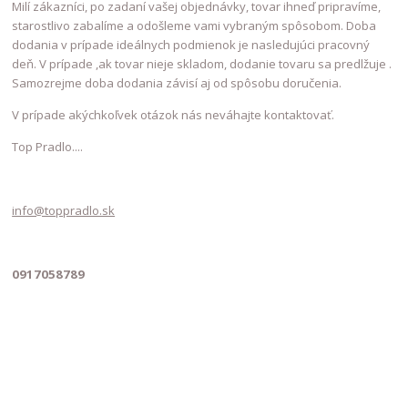
Milí zákazníci, po zadaní vašej objednávky, tovar ihneď pripravíme,
starostlivo zabalíme a odošleme vami vybraným spôsobom. Doba
dodania v prípade ideálnych podmienok je nasledujúci pracovný
deň. V prípade ,ak tovar nieje skladom, dodanie tovaru sa predlžuje .
Samozrejme doba dodania závisí aj od spôsobu doručenia.
V prípade akýchkoľvek otázok nás neváhajte kontaktovať.
Top Pradlo....
info@toppradlo.sk
0917058789