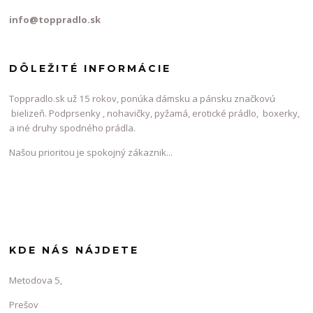
info@toppradlo.sk
DÔLEŽITÉ INFORMÁCIE
Toppradlo.sk už 15 rokov, ponúka dámsku a pánsku značkovú
bielizeň. Podprsenky , nohavičky, pyžamá, erotické prádlo, boxerky,
a iné druhy spodného prádla.
Našou prioritou je spokojný zákaznik...
KDE NÁS NÁJDETE
Metodova 5,
Prešov