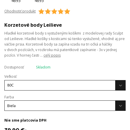
Ohodnotiť produkt
Korzetové body Leilieve
Hladké korzetové body s vystuženými košíkmi z modelovej rady Sculpt
od Leilieve. Hladké košíky s kosticami sú tenko vystužené, vhodné aj pre
väčšie prsia. Korzetové body sa zapína vzadu na tri očká a háčiky
v dvoch pozíciách, v rozkroku má patentkové zapínanie - 3x v jednej
pozícii. V hornej časti ...
celý popis
Dostupnosť
Skladom
Veľkosť
Farba
Nie sme platcovia DPH