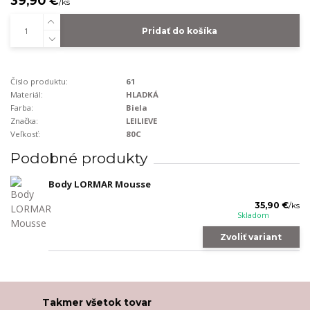
39,90 €
/
ks
Pridať do košíka
Číslo produktu:
61
Materiál:
HLADKÁ
Farba:
Biela
Značka:
LEILIEVE
Veľkosť:
80C
Podobné produkty
Body LORMAR Mousse
35,90 €
/
ks
Skladom
Zvoliť variant
Takmer všetok tovar