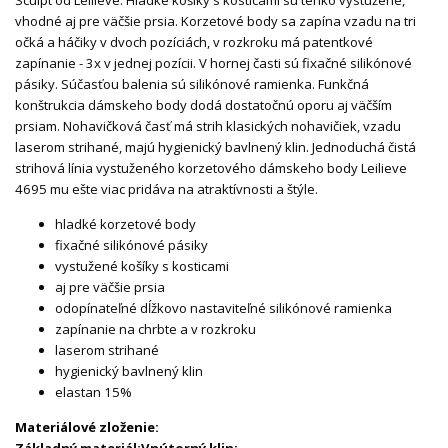
Sculpt od Leilieve. Hladké košíky s kosticami sú tenko vystužené,
vhodné aj pre väčšie prsia. Korzetové body sa zapína vzadu na tri
očká a háčiky v dvoch pozíciách, v rozkroku má patentkové
zapínanie - 3x v jednej pozícii. V hornej časti sú fixačné silikónové
pásiky. Súčasťou balenia sú silikónové ramienka. Funkčná
konštrukcia dámskeho body dodá dostatočnú oporu aj väčším
prsiam. Nohavičková časť má strih klasických nohavičiek, vzadu
laserom strihané, majú hygienický bavlnený klin. Jednoduchá čistá
strihová línia vystuženého korzetového dámskeho body Leilieve
4695 mu ešte viac pridáva na atraktívnosti a štýle.
hladké korzetové body
fixačné silikónové pásiky
vystužené košíky s kosticami
aj pre väčšie prsia
odopínateľné dĺžkovo nastaviteľné silikónové ramienka
zapínanie na chrbte a v rozkroku
laserom strihané
hygienický bavlnený klin
elastan 15%
Materiálové zloženie: